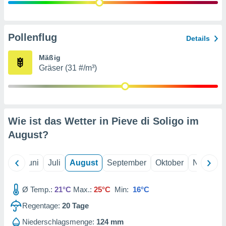
von
erte
verwendung
Pollenflug
Details
n zur
Mäßig
erter
Gräser (31 #/m³)
rstellung
n zur
ierung von
verwendung
n zur
Wie ist das Wetter in Pieve di Soligo im
erter
August
?
essung der
ung,
er
Mai
Juni
Juli
August
September
Oktober
Novembe
ce von
analyse von
n durch
Ø Temp.:
21°C
Max.:
25°C
Min:
16°C
 oder
onen von
Regentage:
20
Tage
nen
Niederschlagsmenge:
124 mm