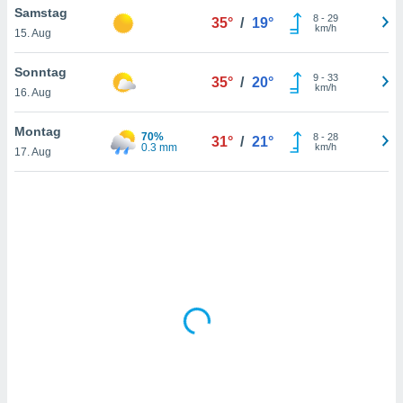
Samstag
8
-
29
35°
/
19°
km/h
15. Aug
IV,
Sonntag
9
-
33
35°
/
20°
kie-
km/h
16. Aug
er
Montag
70%
8
-
28
31°
/
21°
it der
0.3 mm
km/h
17. Aug
n von
cht
den sind,
 weiterhin
 Website
t
 indem Sie
ieren. In
l werden
über
, dass wir
s
, die für die
auf der
twendig