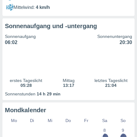
ntwicklung
Mittelwind:
4 km/h
serung der
g
Sonnenaufgang und -untergang
 Daten zur
n Inhalten.
Sonnenaufgang
Sonnenuntergang
06:02
20:30
ten und
ion durch
on
,
erte
d Inhalte,
erstes Tageslicht
Mittag
letztes Tageslicht
on
05:28
13:17
21:04
ung und der
ce von
Sonnenstunden
14 h 29 min
nforschung
Mondkalender
icklung
serung von
Mo
Di
Mi
Do
Fr
Sa
So
.
8
9
sere 1199