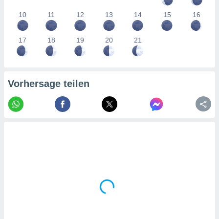
tner
10
11
12
13
14
15
16
17
18
19
20
21
Vorhersage teilen