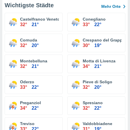
Wichtigste Städte
Mehr Orte
Castelfranco Veneto
Conegliano
32°
21°
33°
22°
Cornuda
Crespano del Grappa
32°
20°
30°
19°
Montebelluna
Motta di Livenza
32°
21°
34°
21°
Oderzo
Pieve di Soligo
33°
22°
32°
20°
Preganziol
Spresiano
34°
22°
32°
22°
Treviso
Valdobbiadene
33°
22°
31°
19°