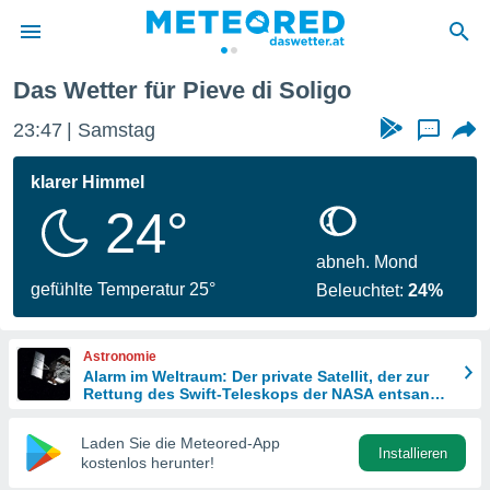
Das Wetter für Pieve di Soligo
politik
23:47
Samstag
...
von
at) wurde
klarer Himmel
uten
24°
m
llen, dass
estellten
abneh. Mond
nen von
gefühlte Temperatur 25°
Beleuchtet:
24%
tät sind.
 diese
er die
Astronomie
Optionen
Alarm im Weltraum: Der private Satellit, der zur
Rettung des Swift-Teleskops der NASA entsandt
wurde
 cookies
Laden Sie die Meteored-App
s adgang
Installieren
kostenlos herunter!
gitale