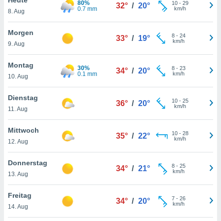
80%
okies oder
10
-
29
32°
/
20°
0.7 mm
km/h
8. Aug
 Partner
e es uns
n, das
Morgen
8
-
24
33°
/
19°
uf der
km/h
9. Aug
 verfolgen
lysieren
Montag
30%
8
-
23
34°
/
20°
0.1 mm
km/h
10. Aug
s Profil zu
um Ihnen
ierende
Dienstag
10
-
25
36°
/
20°
nd
km/h
11. Aug
erte Inhalte
. Weitere
Mittwoch
10
-
28
nen finden
35°
/
22°
km/h
12. Aug
rer
tlinie
. Sie
Donnerstag
e
8
-
25
34°
/
21°
km/h
 jederzeit
13. Aug
, indem Sie
altfläche
Freitag
7
-
26
stellungen
34°
/
20°
km/h
14. Aug
n Rand
bsite