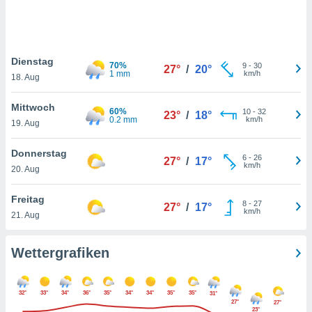
keine
r
analyse
nzeige von
Dienstag
der
70%
9
-
30
27°
/
20°
1 mm
km/h
erten
18. Aug
erwenden,
Mittwoch
60%
10
-
32
23°
/
18°
 nicht
0.2 mm
km/h
19. Aug
erte
ehen
Donnerstag
e können
6
-
26
27°
/
17°
km/h
ation von
20. Aug
lehnen und
s
Freitag
8
-
27
27°
/
17°
t auf
km/h
21. Aug
site
 indem Sie
altfläche
Wettergrafiken
 klicken.
Zustimmung
32°
33°
34°
36°
35°
34°
34°
35°
35°
31°
wir und
27°
27°
tner
23°