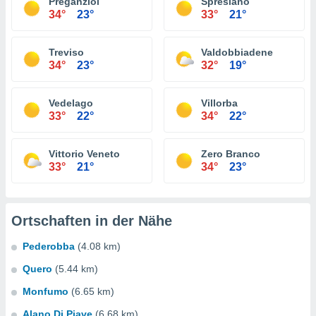
Preganziol
Spresiano
34°
23°
33°
21°
Treviso
Valdobbiadene
34°
23°
32°
19°
Vedelago
Villorba
33°
22°
34°
22°
Vittorio Veneto
Zero Branco
33°
21°
34°
23°
Ortschaften in der Nähe
Pederobba
(4.08 km)
Quero
(5.44 km)
Monfumo
(6.65 km)
Alano Di Piave
(6.68 km)