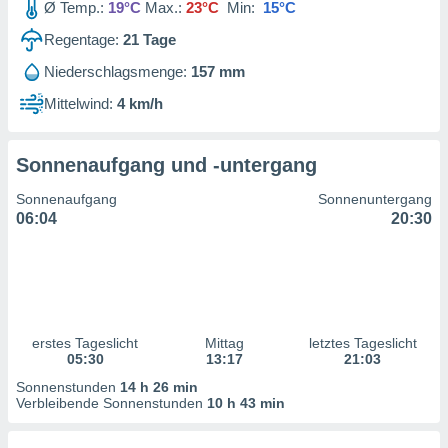
Ø Temp.:
19°C
Max.:
23°C
Min:
15°C
ntwicklung
serung der
Regentage:
21
Tage
g
Niederschlagsmenge:
157 mm
 Daten zur
Mittelwind:
4 km/h
n Inhalten.
ten und
Sonnenaufgang und -untergang
ion durch
on
Sonnenaufgang
Sonnenuntergang
,
06:04
20:30
erte
d Inhalte,
on
ung und der
ce von
erstes Tageslicht
Mittag
letztes Tageslicht
nforschung
05:30
13:17
21:03
icklung
serung von
Sonnenstunden
14 h 26 min
.
Verbleibende Sonnenstunden
10 h 43 min
sere 1199