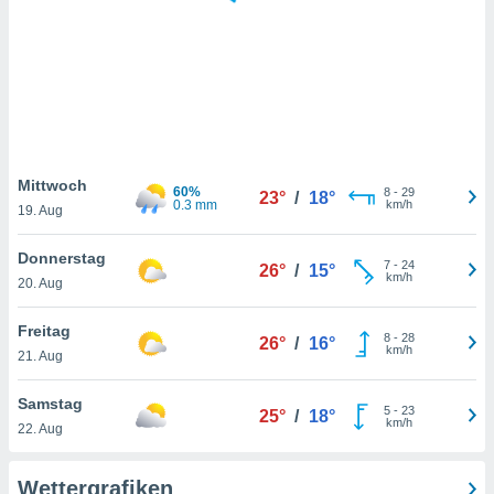
keine
r
analyse
nzeige von
der
erten
erwenden,
 nicht
Mittwoch
60%
8
-
29
23°
/
18°
erte
0.3 mm
km/h
19. Aug
ehen
e können
Donnerstag
7
-
24
ation von
26°
/
15°
km/h
20. Aug
lehnen und
s
t auf
Freitag
8
-
28
26°
/
16°
site
km/h
21. Aug
 indem Sie
altfläche
Samstag
5
-
23
 klicken.
25°
/
18°
km/h
22. Aug
Zustimmung
wir und
Wettergrafiken
tner