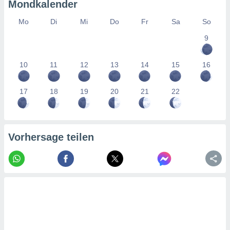
tner
Mondkalender
Mo
Di
Mi
Do
Fr
Sa
So
9
10
11
12
13
14
15
16
17
18
19
20
21
22
Vorhersage teilen