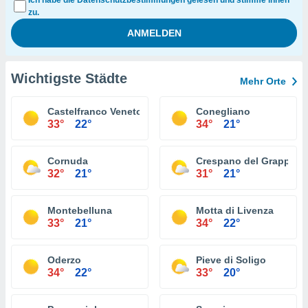
Ich habe die Datenschutzbestimmungen gelesen und stimme ihnen
zu.
Wichtigste Städte
Mehr Orte
Castelfranco Veneto
Conegliano
33°
22°
34°
21°
Cornuda
Crespano del Grappa
32°
21°
31°
21°
Montebelluna
Motta di Livenza
33°
21°
34°
22°
Oderzo
Pieve di Soligo
34°
22°
33°
20°