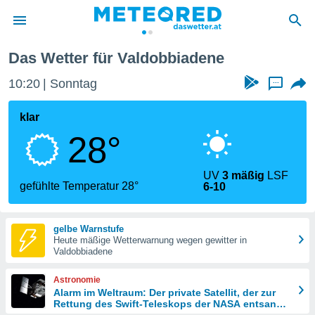
Das Wetter für Valdobbiadene
politik
10:20
Sonntag
...
von
at) wurde
klar
uten
28°
m
llen, dass
estellten
UV
3 mäßig
LSF
nen von
gefühlte Temperatur 28°
6-10
tät sind.
 diese
er die
gelbe Warnstufe
Optionen
Heute mäßige Wetterwarnung wegen gewitter in
Valdobbiadene
 cookies
Astronomie
s adgang
Alarm im Weltraum: Der private Satellit, der zur
Rettung des Swift-Teleskops der NASA entsandt
gitale