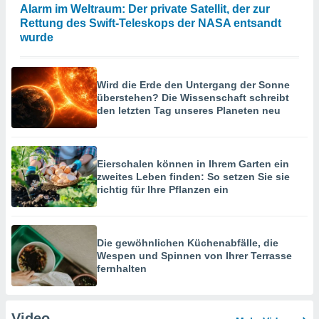
Alarm im Weltraum: Der private Satellit, der zur
Rettung des Swift-Teleskops der NASA entsandt
wurde
Wird die Erde den Untergang der Sonne
überstehen? Die Wissenschaft schreibt
den letzten Tag unseres Planeten neu
Eierschalen können in Ihrem Garten ein
zweites Leben finden: So setzen Sie sie
richtig für Ihre Pflanzen ein
Die gewöhnlichen Küchenabfälle, die
Wespen und Spinnen von Ihrer Terrasse
fernhalten
Video