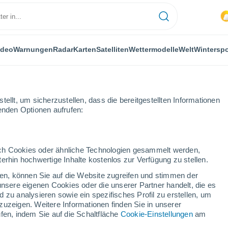
ideo
Warnungen
Radar
Karten
Satelliten
Wettermodelle
Welt
Winterspo
ellt, um sicherzustellen, dass die bereitgestellten Informationen
genden Optionen aufrufen:
durch Cookies oder ähnliche Technologien gesammelt werden,
erhin hochwertige Inhalte kostenlos zur Verfügung zu stellen.
no
cken, können Sie auf die Website zugreifen und stimmen der
unsere eigenen Cookies oder die unserer Partner handelt, die es
...
 zu analysieren sowie ein spezifisches Profil zu erstellen, um
zuzeigen. Weitere Informationen finden Sie in unserer
Stündlich
fen, indem Sie auf die Schaltfläche
Cookie-Einstellungen
am
Leichter Regen in den nächsten
Stunden