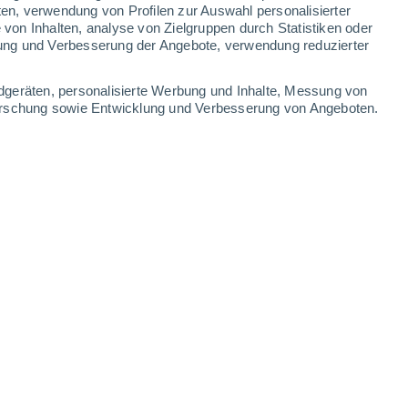
ten, verwendung von Profilen zur Auswahl personalisierter
on Inhalten, analyse von Zielgruppen durch Statistiken oder
35°
/
24°
37°
/
23°
35°
/
23°
33°
/
24°
ung und Verbesserung der Angebote, verwendung reduzierter
-
23
km/h
5
-
21
km/h
12
-
29
km/h
13
-
27
km/h
dgeräten, personalisierte Werbung und Inhalte, Messung von
forschung sowie Entwicklung und Verbesserung von Angeboten.
ugust
Osten
8 sehr hoch!
10
-
26 km/h
LSF:
25-50
Osten
7 hoch
8
-
24 km/h
LSF:
15-25
Osten
6 hoch
5
-
20 km/h
LSF:
15-25
Südosten
4 mäßig
4
-
17 km/h
LSF:
6-10