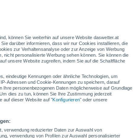
gelbe Warnstufe
Heute mäßige Wetterwarnung wegen
hitze in Spresiano
 hoch!
ind, können Sie weiterhin auf unsere Website daswetter.at
 Sie darüber informieren, dass wir nur Cookies installieren, die
 Cookies zur Verhaltensanalyse oder zur Anzeige von Werbung
e, nicht personalisierte Werbung sehen können. Sie können die
uf unsere Website zugreifen, indem Sie auf die Schaltfläche
ur
dt
s, eindeutige Kennungen oder ähnliche Technologien, um
Bewölkung
Regenradar
Satelliten
Wettermodelle
 IP-Adressen und Cookie-Kennungen zu speichern, darauf
iten Ihre personenbezogenen Daten möglicherweise auf Grundlage
Um dies zu tun, können Sie Ihre Zustimmung jederzeit
 auf dieser Website auf "
Konfigurieren
" oder unsere
Montag
Dienstag
Mittwoch
Donnerstag
10. Aug
11. Aug
12. Aug
13. Aug
ngen:
ät, verwendung reduzierter Daten zur Auswahl von
bung, verwendung von Profilen zur Auswahl personalisierter