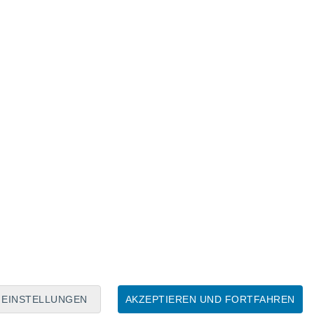
Mondkalender
Mo
Di
Mi
Do
Fr
Sa
So
7
8
9
10
11
12
13
14
15
16
17
18
19
20
EINSTELLUNGEN
AKZEPTIEREN UND FORTFAHREN