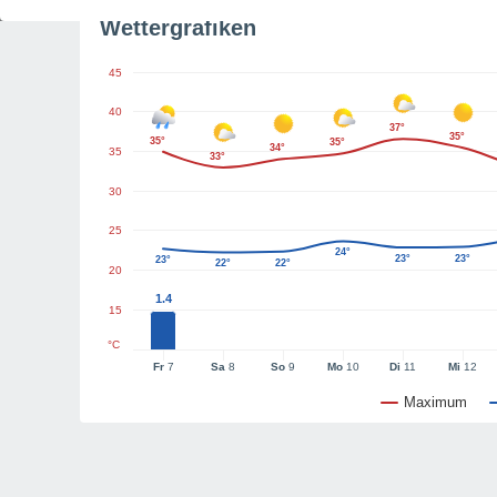
Wettergrafiken
45
40
37°
35°
35°
35°
34°
35
33°
30
25
24°
23°
23°
23°
22°
22°
20
1.4
15
°C
Fr
7
Sa
8
So
9
Mo
10
Di
11
Mi
12
Maximum