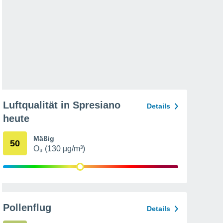
Luftqualität in Spresiano
Details
heute
Mäßig
50
O₃ (130 µg/m³)
Pollenflug
Details