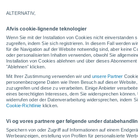
34°
ALTERNATIV,
UV
8 sehr
Afvis cookie-lignende teknologier
gefühlte Temperatur 34°
LSF
25-50
Wenn Sie mit der Installation von Cookies nicht einverstanden s
zugreifen, indem Sie sich registrieren. In diesem Fall werden wir
für die Navigation auf der Website notwendig sind, aber keine
oder personalisierten Inhalten verwenden, obwohl Sie allgemein
Astronomie
Installation von Cookies ablehnen und über dieses Abonnement a
Alarm im Weltraum: Der private Satellit, der z
Rettung des Swift-Teleskops der NASA entsan
"Ablehnen" klicken.
wurde
Mit Ihrer Zustimmung verwenden wir und
unsere Partner
Cookie
Wetter 1 - 7 Tage
Aktuell
Vorhersagekarte für die 
personenbezogene Daten wie Ihren Besuch auf dieser Website,
zuzugreifen und diese zu verarbeiten. Einige Anbieter verarbe
eines berechtigten Interesses, dem Sie widersprechen können. 
widerrufen oder der Datenverarbeitung widersprechen, indem Sie
Morgen
Sonntag
Cookie-Richtlinie
Heute
klicken.
8. Aug
9. Aug
7. Aug
Vi og vores partnere gør følgende under databehandli
Speichern von oder Zugriff auf Informationen auf einem Endger
Werbeanzeigen, erstellung von Profilen für personalisierte Wer
80%