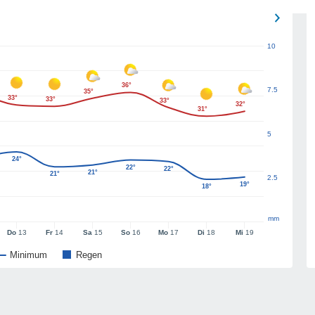
10
36°
7.5
35°
33°
33°
33°
32°
31°
5
24°
22°
22°
21°
21°
2.5
19°
18°
mm
Do
13
Fr
14
Sa
15
So
16
Mo
17
Di
18
Mi
19
Minimum
Regen