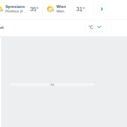
Spresiano
Wien
Innsbruck
35°
31°
Province of Treviso
Wien
Tirol
°C
rt