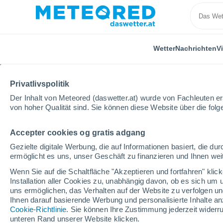
Wetter
Nachrichten
V
Privatlivspolitik
Der Inhalt von Meteored (daswetter.at) wurde von Fachleuten erst
von hoher Qualität sind. Sie können diese Website über die fol
Accepter cookies og gratis adgang
Home
Italien
Provinz Treviso
Spresiano
Gezielte digitale Werbung, die auf Informationen basiert, die 
ermöglicht es uns, unser Geschäft zu finanzieren und Ihnen weit
Das Wetter für Spresia
Wenn Sie auf die Schaltfläche "Akzeptieren und fortfahren" kli
Installation aller Cookies zu, unabhängig davon, ob es sich um 
13:23
Freitag
uns ermöglichen, das Verhalten auf der Website zu verfolgen und
Ihnen darauf basierende Werbung und personalisierte Inhalte an
Cookie-Richtlinie
. Sie können Ihre Zustimmung jederzeit widerru
klar
unteren Rand unserer Website klicken.