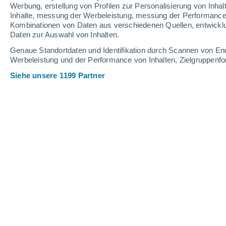
1.4 mm
Werbung, erstellung von Profilen zur Personalisierung von Inhal
Inhalte, messung der Werbeleistung, messung der Performance v
33°
/
22°
34°
/
22°
35°
/
23°
Kombinationen von Daten aus verschiedenen Quellen, entwickl
Daten zur Auswahl von Inhalten.
16
-
35
km/h
8
-
18
km/h
9
18
-
36
km/h
Genaue Standortdaten und Identifikation durch Scannen von En
Werbeleistung und der Performance von Inhalten, Zielgruppen
Siehe unsere 1199 Partner
Das Wetter für Spresiano Heute
, 7. A
klar
34°
13:00
gefühlte T.
34°
vereinzelt Wolken
35°
14:00
gefühlte T.
34°
vereinzelt Wolken
34°
15:00
gefühlte T.
34°
vereinzelt Wolken
34°
16:00
gefühlte T.
34°