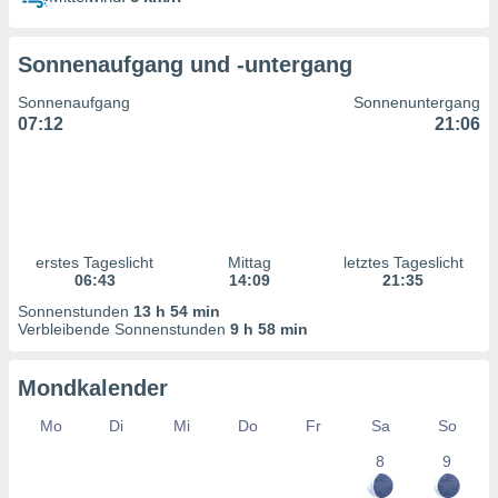
ntwicklung
serung der
Sonnenaufgang und -untergang
g
 Daten zur
Sonnenaufgang
Sonnenuntergang
n Inhalten.
07:12
21:06
ten und
ion durch
on
,
erte
erstes Tageslicht
Mittag
letztes Tageslicht
d Inhalte,
06:43
14:09
21:35
on
Sonnenstunden
13 h 54 min
ung und der
Verbleibende Sonnenstunden
9 h 58 min
ce von
nforschung
Mondkalender
icklung
serung von
Mo
Di
Mi
Do
Fr
Sa
So
.
8
9
sere 1199