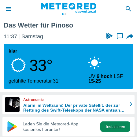
nte
Pinoso
Das Wetter für Pinoso
politik
11:37
Samstag
...
von
at) wurde
klar
uten
33°
m
llen, dass
estellten
UV
6 hoch
LSF
nen von
gefühlte Temperatur 31°
15-25
tät sind.
 diese
er die
Astronomie
Optionen
Alarm im Weltraum: Der private Satellit, der zur
Rettung des Swift-Teleskops der NASA entsandt
wurde
 cookies
Laden Sie die Meteored-App
s adgang
Installieren
kostenlos herunter!
gitale