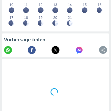
tner
10
11
12
13
14
15
16
17
18
19
20
21
Vorhersage teilen