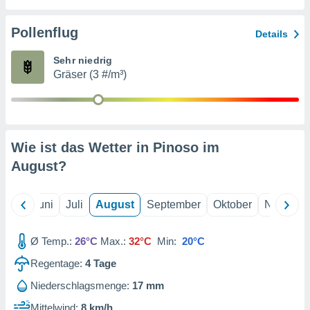
von
erte
Pollenflug
Details
verwendung
n zur
Sehr niedrig
Gräser (3 #/m³)
erter
rstellung
n zur
ierung von
verwendung
Wie ist das Wetter in Pinoso im
n zur
August
?
erter
essung der
ung,
Mai
Juni
Juli
August
September
Oktober
Novembe
er
ce von
analyse von
Ø Temp.:
26°C
Max.:
32°C
Min:
20°C
n durch
Regentage:
4
Tage
 oder
onen von
Niederschlagsmenge:
17 mm
nen
Mittelwind:
8 km/h