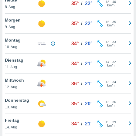
okies oder
18
-
40
35°
/
22°
km/h
8. Aug
 Partner
e es uns
n, das
Morgen
15
-
35
35°
/
22°
uf der
km/h
9. Aug
 verfolgen
lysieren
Montag
13
-
33
34°
/
20°
km/h
10. Aug
s Profil zu
um Ihnen
ierende
Dienstag
14
-
32
34°
/
21°
nd
km/h
11. Aug
erte Inhalte
. Weitere
Mittwoch
13
-
34
nen finden
36°
/
21°
km/h
12. Aug
rer
tlinie
. Sie
Donnerstag
e
13
-
36
35°
/
20°
km/h
 jederzeit
13. Aug
, indem Sie
altfläche
Freitag
15
-
39
stellungen
34°
/
21°
km/h
14. Aug
n Rand
bsite