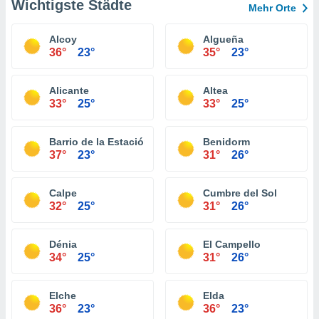
Wichtigste Städte
Mehr Orte
Alcoy
Algueña
36°
23°
35°
23°
Alicante
Altea
33°
25°
33°
25°
Barrio de la Estación de Crevillente
Benidorm
37°
23°
31°
26°
Calpe
Cumbre del Sol
32°
25°
31°
26°
Dénia
El Campello
34°
25°
31°
26°
Elche
Elda
36°
23°
36°
23°