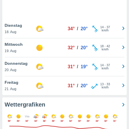
keine
r
analyse
nzeige von
Dienstag
der
14
-
37
34°
/
20°
km/h
erten
18. Aug
erwenden,
Mittwoch
18
-
42
32°
/
20°
 nicht
km/h
19. Aug
erte
ehen
Donnerstag
e können
14
-
37
31°
/
19°
km/h
ation von
20. Aug
lehnen und
s
Freitag
13
-
33
31°
/
20°
t auf
km/h
21. Aug
site
 indem Sie
altfläche
Wettergrafiken
 klicken.
Zustimmung
35°
35°
34°
34°
36°
35°
34°
34°
33°
33°
34°
32°
31°
wir und
tner