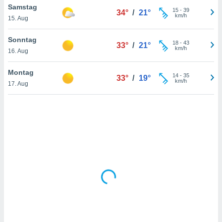
Samstag
15
-
39
34°
/
21°
km/h
15. Aug
IV,
Sonntag
18
-
43
33°
/
21°
kie-
km/h
16. Aug
er
Montag
14
-
35
33°
/
19°
it der
km/h
17. Aug
n von
cht
den sind,
 weiterhin
 Website
t
 indem Sie
ieren. In
l werden
über
, dass wir
s
, die für die
auf der
twendig