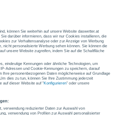
en
h
ind, können Sie weiterhin auf unsere Website daswetter.at
 Sie darüber informieren, dass wir nur Cookies installieren, die
 Cookies zur Verhaltensanalyse oder zur Anzeige von Werbung
e, nicht personalisierte Werbung sehen können. Sie können die
uf unsere Website zugreifen, indem Sie auf die Schaltfläche
ur
dt
s, eindeutige Kennungen oder ähnliche Technologien, um
Bewölkung
Regenradar
Satelliten
Wettermodelle
 IP-Adressen und Cookie-Kennungen zu speichern, darauf
iten Ihre personenbezogenen Daten möglicherweise auf Grundlage
Um dies zu tun, können Sie Ihre Zustimmung jederzeit
 auf dieser Website auf "
Konfigurieren
" oder unsere
ienstag
Mittwoch
Donnerstag
Freitag
11. Aug
12. Aug
13. Aug
14. Aug
ngen:
ät, verwendung reduzierter Daten zur Auswahl von
bung, verwendung von Profilen zur Auswahl personalisierter