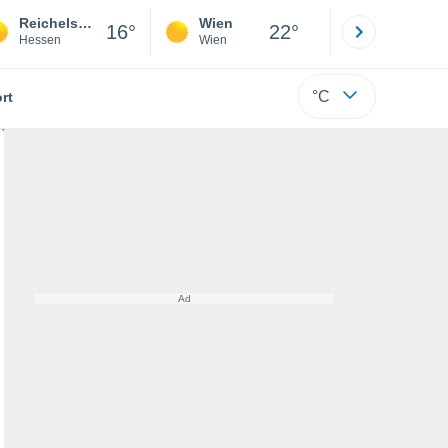
Reichelsheim (Wetterau)
Wien
Innsbruck
16°
22°
Hessen
Wien
Tirol
°C
rt