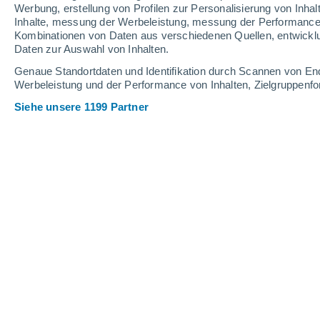
Werbung, erstellung von Profilen zur Personalisierung von Inhal
Inhalte, messung der Werbeleistung, messung der Performance v
34°
/
17°
33°
/
18°
30°
/
13°
Kombinationen von Daten aus verschiedenen Quellen, entwickl
Daten zur Auswahl von Inhalten.
17
-
35
km/h
21
-
43
km/h
14
10
-
21
km/h
Genaue Standortdaten und Identifikation durch Scannen von En
Werbeleistung und der Performance von Inhalten, Zielgruppen
Siehe unsere 1199 Partner
Das Wetter für Reichelsheim (Wetter
klar
16°
08:00
gefühlte T.
16°
klar
19°
09:00
gefühlte T.
19°
klar
21°
10:00
gefühlte T.
21°
klar
23°
11:00
gefühlte T.
25°