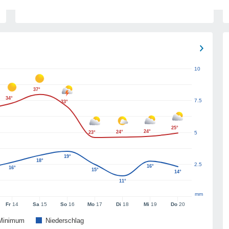
10
37°
34°
7.5
33°
25°
24°
24°
23°
5
19°
18°
2.5
16°
16°
15°
14°
11°
mm
Fr
14
Sa
15
So
16
Mo
17
Di
18
Mi
19
Do
20
Minimum
Niederschlag