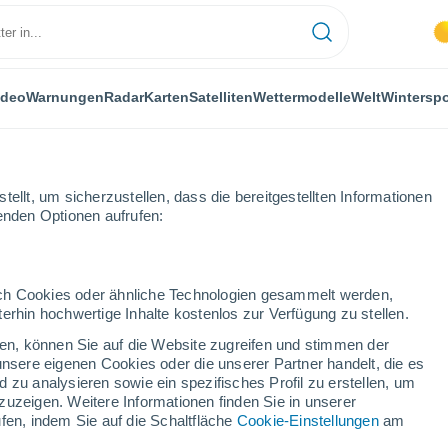
ideo
Warnungen
Radar
Karten
Satelliten
Wettermodelle
Welt
Winterspo
ellt, um sicherzustellen, dass die bereitgestellten Informationen
genden Optionen aufrufen:
erau)
durch Cookies oder ähnliche Technologien gesammelt werden,
erhin hochwertige Inhalte kostenlos zur Verfügung zu stellen.
sheim (Wetterau)
cken, können Sie auf die Website zugreifen und stimmen der
unsere eigenen Cookies oder die unserer Partner handelt, die es
...
 zu analysieren sowie ein spezifisches Profil zu erstellen, um
zuzeigen. Weitere Informationen finden Sie in unserer
Stündlich
fen, indem Sie auf die Schaltfläche
Cookie-Einstellungen
am
Bewölkte Abschnitte in den
nächsten Stunden