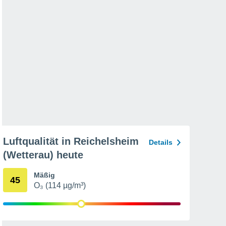
Luftqualität in Reichelsheim
Details
(Wetterau) heute
Mäßig
45
O₃ (114 µg/m³)