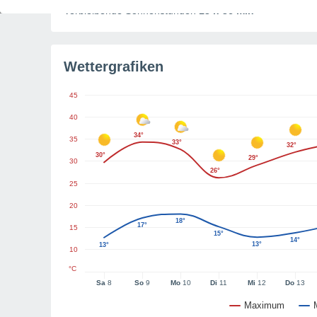
Verbleibende Sonnenstunden
13 h 36 min
Wettergrafiken
45
40
34°
35
33°
32°
30°
29°
30
26°
25
20
18°
17°
15
15°
14°
13°
13°
10
°C
Sa
8
So
9
Mo
10
Di
11
Mi
12
Do
13
Maximum