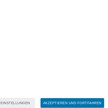
Mondkalender
Mo
Di
Mi
Do
Fr
Sa
So
8
9
10
11
12
13
14
15
16
17
18
19
20
21
EINSTELLUNGEN
AKZEPTIEREN UND FORTFAHREN