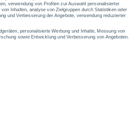
ten, verwendung von Profilen zur Auswahl personalisierter
on Inhalten, analyse von Zielgruppen durch Statistiken oder
26°
/
15°
29°
/
13°
32°
/
14°
34°
/
16°
ung und Verbesserung der Angebote, verwendung reduzierter
-
29
km/h
11
-
27
km/h
8
-
18
km/h
5
-
16
km/h
dgeräten, personalisierte Werbung und Inhalte, Messung von
forschung sowie Entwicklung und Verbesserung von Angeboten.
au) Heute
, 8. August
Nordwesten
1 niedrig
5
-
13 km/h
LSF:
nein
Nordwesten
1 niedrig
4
-
14 km/h
LSF:
nein
Norden
3 mäßig
2
-
15 km/h
LSF:
6-10
Osten
4 mäßig
4
-
16 km/h
LSF:
6-10