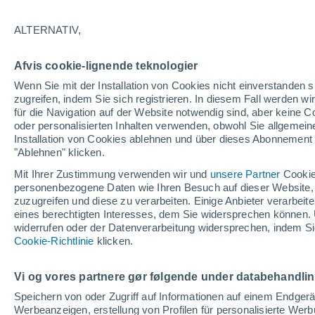
16°
ALTERNATIV,
Nordwest
Afvis cookie-lignende teknologier
gefühlte Temperatur 16°
5
-
13 km/
Wenn Sie mit der Installation von Cookies nicht einverstanden s
zugreifen, indem Sie sich registrieren. In diesem Fall werden wir
für die Navigation auf der Website notwendig sind, aber keine
oder personalisierten Inhalten verwenden, obwohl Sie allgemein
Astronomie
Installation von Cookies ablehnen und über dieses Abonnement a
Alarm im Weltraum: Der private Satellit, der z
Rettung des Swift-Teleskops der NASA entsan
"Ablehnen" klicken.
wurde
Mit Ihrer Zustimmung verwenden wir und
unsere Partner
Cookie
Wetter 1 - 7 Tage
Aktuell
Vorhersagekarte für die 
personenbezogene Daten wie Ihren Besuch auf dieser Website,
zuzugreifen und diese zu verarbeiten. Einige Anbieter verarbe
eines berechtigten Interesses, dem Sie widersprechen können. 
widerrufen oder der Datenverarbeitung widersprechen, indem Sie
Morgen
Montag
D
Cookie-Richtlinie
Heute
klicken.
9. Aug
10. Aug
8. Aug
Vi og vores partnere gør følgende under databehandli
Speichern von oder Zugriff auf Informationen auf einem Endger
Werbeanzeigen, erstellung von Profilen für personalisierte Wer