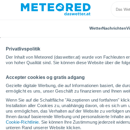
Wetter
Nachrichten
V
Privatlivspolitik
Der Inhalt von Meteored (daswetter.at) wurde von Fachleuten erst
von hoher Qualität sind. Sie können diese Website über die fol
Accepter cookies og gratis adgang
Home
Deutschland
Hessen
Reichelsheim (Wett
Gezielte digitale Werbung, die auf Informationen basiert, die 
ermöglicht es uns, unser Geschäft zu finanzieren und Ihnen weit
Das Wetter für Reichel
Wenn Sie auf die Schaltfläche "Akzeptieren und fortfahren" kli
Installation aller Cookies zu, unabhängig davon, ob es sich um 
07:58
Samstag
uns ermöglichen, das Verhalten auf der Website zu verfolgen und
Ihnen darauf basierende Werbung und personalisierte Inhalte an
Cookie-Richtlinie
. Sie können Ihre Zustimmung jederzeit widerru
klar
unteren Rand unserer Website klicken.