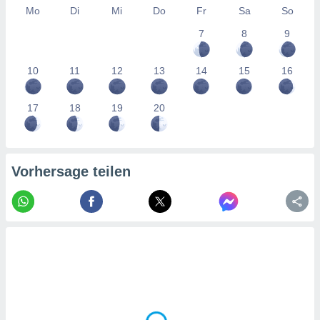
tner
Mo
Di
Mi
Do
Fr
Sa
So
7
8
9
10
11
12
13
14
15
16
17
18
19
20
Vorhersage teilen