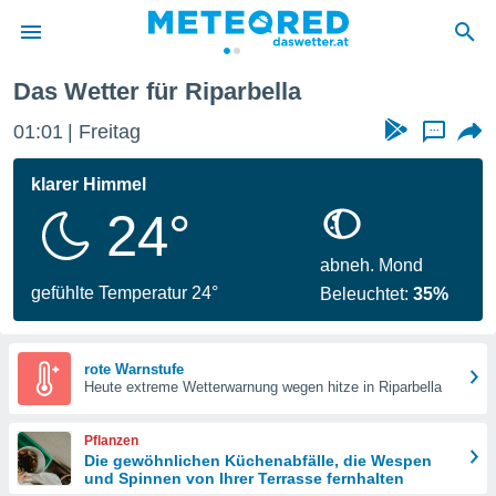
Das Wetter für Riparbella
politik
01:01
Freitag
...
von
at) wurde
klarer Himmel
uten
24°
m
llen, dass
estellten
abneh. Mond
nen von
gefühlte Temperatur 24°
Beleuchtet:
35%
tät sind.
 diese
er die
Optionen
rote Warnstufe
Heute extreme Wetterwarnung wegen hitze in Riparbella
 cookies
Pflanzen
s adgang
Die gewöhnlichen Küchenabfälle, die Wespen
und Spinnen von Ihrer Terrasse fernhalten
gitale