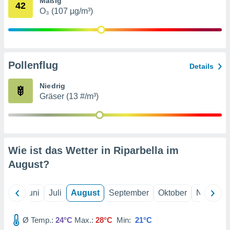
Mäßig
von
42
O₃ (107 µg/m³)
erte
verwendung
n zur
erter
Pollenflug
Details
rstellung
n zur
Niedrig
ierung von
Gräser (13 #/m³)
verwendung
n zur
erter
essung der
ung,
Wie ist das Wetter in Riparbella im
er
August
?
ce von
analyse von
n durch
Mai
Juni
Juli
August
September
Oktober
Novembe
 oder
onen von
Ø Temp.:
24°C
Max.:
28°C
Min:
21°C
nen