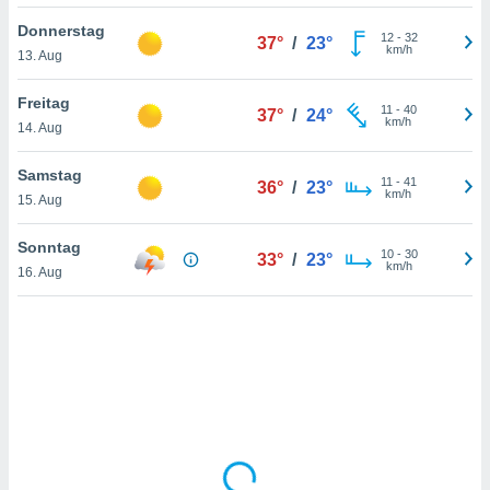
Donnerstag
12
-
32
37°
/
23°
km/h
13. Aug
IV,
kie-
Freitag
11
-
40
37°
/
24°
km/h
14. Aug
er
it der
Samstag
11
-
41
36°
/
23°
n von
km/h
15. Aug
cht
den sind,
Sonntag
10
-
30
 weiterhin
33°
/
23°
km/h
16. Aug
 Website
t
 indem Sie
ieren. In
l werden
über
, dass wir
s
, die für die
auf der
twendig