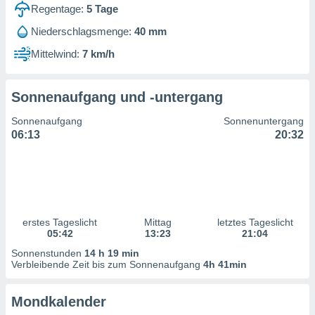
ntwicklung
Regentage:
5
Tage
serung der
Niederschlagsmenge:
40 mm
g
Mittelwind:
7 km/h
 Daten zur
n Inhalten.
Sonnenaufgang und -untergang
ten und
Sonnenaufgang
Sonnenuntergang
ion durch
06:13
20:32
on
,
erte
d Inhalte,
on
ung und der
ce von
erstes Tageslicht
Mittag
letztes Tageslicht
05:42
13:23
21:04
nforschung
Sonnenstunden
14 h 19 min
icklung
Verbleibende Zeit bis zum Sonnenaufgang
4h 41min
serung von
.
Mondkalender
sere 1199