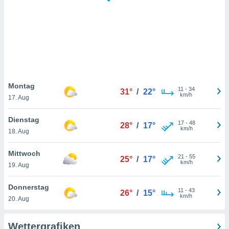
keine
r
analyse
nzeige von
der
erten
erwenden,
 nicht
Montag
11
-
34
31°
/
22°
erte
km/h
17. Aug
ehen
e können
Dienstag
17
-
48
ation von
28°
/
17°
km/h
18. Aug
lehnen und
s
t auf
Mittwoch
21
-
55
25°
/
17°
site
km/h
19. Aug
 indem Sie
altfläche
Donnerstag
11
-
43
 klicken.
26°
/
15°
km/h
20. Aug
Zustimmung
wir und
Wettergrafiken
tner