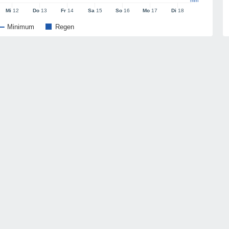
mm
Mi
12
Do
13
Fr
14
Sa
15
So
16
Mo
17
Di
18
Minimum
Regen