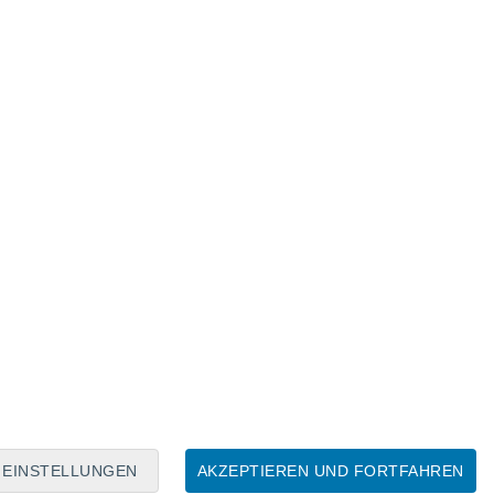
Mondkalender
Mo
Di
Mi
Do
Fr
Sa
So
6
7
8
9
10
11
12
13
14
15
16
EINSTELLUNGEN
AKZEPTIEREN UND FORTFAHREN