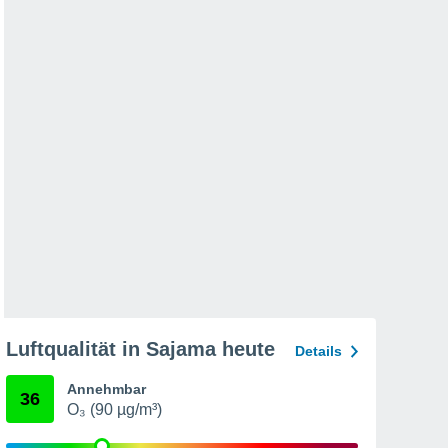
Luftqualität in Sajama heute
Details
Annehmbar
36
O₃ (90 µg/m³)