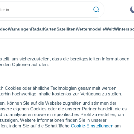
ideo
Warnungen
Radar
Karten
Satelliten
Wettermodelle
Welt
Winterspo
ellt, um sicherzustellen, dass die bereitgestellten Informationen
genden Optionen aufrufen:
durch Cookies oder ähnliche Technologien gesammelt werden,
erhin hochwertige Inhalte kostenlos zur Verfügung zu stellen.
cken, können Sie auf die Website zugreifen und stimmen der
unsere eigenen Cookies oder die unserer Partner handelt, die es
...
 zu analysieren sowie ein spezifisches Profil zu erstellen, um
zuzeigen. Weitere Informationen finden Sie in unserer
Stündlich
fen, indem Sie auf die Schaltfläche
Cookie-Einstellungen
am
Klarer Himmel in den nächsten
Stunden