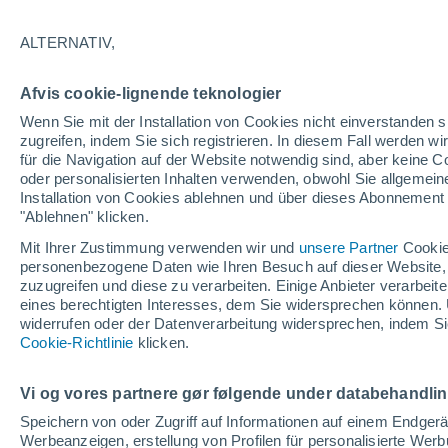
0°
ALTERNATIV,
abneh. Mo
Afvis cookie-lignende teknologier
Beleuchtet
gefühlte Temperatur 0°
Wenn Sie mit der Installation von Cookies nicht einverstanden s
zugreifen, indem Sie sich registrieren. In diesem Fall werden wir
für die Navigation auf der Website notwendig sind, aber keine
oder personalisierten Inhalten verwenden, obwohl Sie allgemein
Astronomie
Installation von Cookies ablehnen und über dieses Abonnement a
Das Sternbild Löwe: Wo der Mythos des Herk
auf echte Sterne und Meteoritenschauer trifft
"Ablehnen" klicken.
Mit Ihrer Zustimmung verwenden wir und
unsere Partner
Cookie
Wetter 1 - 7 Tage
Aktuell
Vorhersagekarte für die 
personenbezogene Daten wie Ihren Besuch auf dieser Website,
zuzugreifen und diese zu verarbeiten. Einige Anbieter verarbe
eines berechtigten Interesses, dem Sie widersprechen können. 
widerrufen oder der Datenverarbeitung widersprechen, indem Sie
Morgen
Samstag
Cookie-Richtlinie
Heute
klicken.
7. Aug
8. Aug
6. Aug
Vi og vores partnere gør følgende under databehandli
Speichern von oder Zugriff auf Informationen auf einem Endger
Werbeanzeigen, erstellung von Profilen für personalisierte Wer