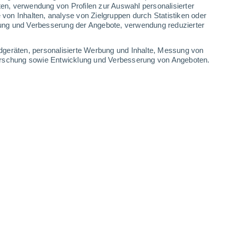
0.9 mm
0.7 mm
ten, verwendung von Profilen zur Auswahl personalisierter
on Inhalten, analyse von Zielgruppen durch Statistiken oder
15°
/
1°
12°
/
0°
12°
/
2°
11°
/
-2°
ung und Verbesserung der Angebote, verwendung reduzierter
-
48
km/h
19
-
58
km/h
27
-
76
km/h
25
-
76
km/h
dgeräten, personalisierte Werbung und Inhalte, Messung von
forschung sowie Entwicklung und Verbesserung von Angeboten.
ust
Nordwesten
0 niedrig
3
-
14 km/h
LSF:
nein
Nordwesten
0 niedrig
3
-
14 km/h
LSF:
nein
Nordwesten
0 niedrig
3
-
14 km/h
LSF:
nein
Nordwesten
0 niedrig
3
-
14 km/h
LSF:
nein