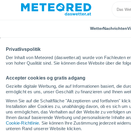
Wetter
Nachrichten
V
Privatlivspolitik
Der Inhalt von Meteored (daswetter.at) wurde von Fachleuten erst
von hoher Qualität sind. Sie können diese Website über die fol
Accepter cookies og gratis adgang
Home
Bolivien
Oruro
Sajama
Gezielte digitale Werbung, die auf Informationen basiert, die 
ermöglicht es uns, unser Geschäft zu finanzieren und Ihnen weit
Das Wetter für Sajama
Wenn Sie auf die Schaltfläche "Akzeptieren und fortfahren" kli
Installation aller Cookies zu, unabhängig davon, ob es sich um 
03:08
Donnerstag
uns ermöglichen, das Verhalten auf der Website zu verfolgen und
Ihnen darauf basierende Werbung und personalisierte Inhalte an
Cookie-Richtlinie
. Sie können Ihre Zustimmung jederzeit widerru
klarer Himmel
unteren Rand unserer Website klicken.