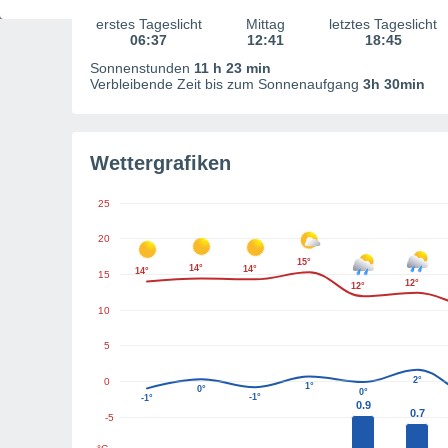
erstes Tageslicht
Mittag
letztes Tageslicht
06:37
12:41
18:45
Sonnenstunden
11 h 23 min
Verbleibende Zeit bis zum Sonnenaufgang
3h 30min
Wettergrafiken
25
20
15°
14°
14°
14°
15
12°
12°
10
5
2°
0
1°
0°
0°
-1°
-1°
0.9
0.7
-5