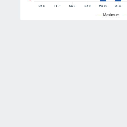
°C
Do
6
Fr
7
Sa
8
So
9
Mo
10
Di
11
Maximum