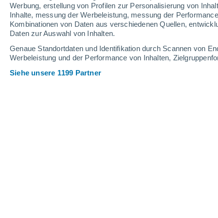
Werbung, erstellung von Profilen zur Personalisierung von Inhal
Inhalte, messung der Werbeleistung, messung der Performance v
14°
/
0°
14°
/
-1°
14°
/
-1°
Kombinationen von Daten aus verschiedenen Quellen, entwickl
Daten zur Auswahl von Inhalten.
15
-
41
km/h
15
-
39
km/h
15
11
-
29
km/h
Genaue Standortdaten und Identifikation durch Scannen von En
Werbeleistung und der Performance von Inhalten, Zielgruppen
Siehe unsere 1199 Partner
Das Wetter für Sajama Heute
, 6. Aug
klarer Himmel
0°
03:00
gefühlte T.
0°
klarer Himmel
0°
04:00
gefühlte T.
0°
klarer Himmel
0°
05:00
gefühlte T.
0°
klarer Himmel
0°
06:00
gefühlte T.
0°