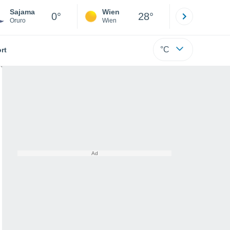
Sajama
Wien
Innsbruck
0°
28°
Oruro
Wien
Tirol
°C
rt