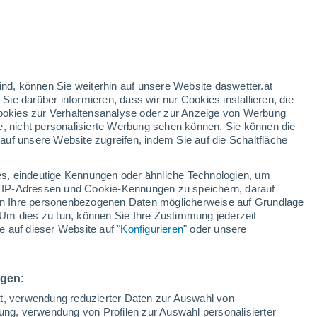
nd
:
44%
ind, können Sie weiterhin auf unsere Website daswetter.at
 Sie darüber informieren, dass wir nur Cookies installieren, die
 Cookies zur Verhaltensanalyse oder zur Anzeige von Werbung
e, nicht personalisierte Werbung sehen können. Sie können die
uf unsere Website zugreifen, indem Sie auf die Schaltfläche
ules
s, eindeutige Kennungen oder ähnliche Technologien, um
Temperaturen
Regenradar
Satelliten
Wettermodelle
 IP-Adressen und Cookie-Kennungen zu speichern, darauf
iten Ihre personenbezogenen Daten möglicherweise auf Grundlage
Um dies zu tun, können Sie Ihre Zustimmung jederzeit
 auf dieser Website auf "
Konfigurieren
" oder unsere
Sonntag
Montag
Dienstag
Mittwoch
9. Aug
10. Aug
11. Aug
12. Aug
ngen:
ät, verwendung reduzierter Daten zur Auswahl von
bung, verwendung von Profilen zur Auswahl personalisierter
80%
70%