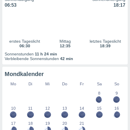
ntwicklung
06:53
18:17
serung der
g
 Daten zur
n Inhalten.
erstes Tageslicht
Mittag
letztes Tageslicht
ten und
06:30
12:35
18:39
ion durch
Sonnenstunden
11 h 24 min
on
Verbleibende Sonnenstunden
42 min
,
erte
d Inhalte,
Mondkalender
on
ung und der
Mo
Di
Mi
Do
Fr
Sa
So
ce von
8
9
nforschung
icklung
10
11
12
13
14
15
16
serung von
.
17
18
19
20
21
sere 1199