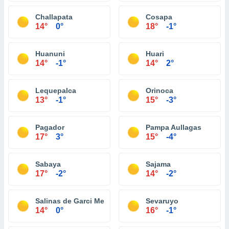
Challapata
Cosapa
14°
0°
18°
-1°
Huanuni
Huari
14°
-1°
14°
2°
Lequepalca
Orinoca
13°
-1°
15°
-3°
Pagador
Pampa Aullagas
17°
3°
15°
-4°
Sabaya
Sajama
17°
-2°
14°
-2°
Salinas de Garci Mendoza
Sevaruyo
14°
0°
16°
-1°