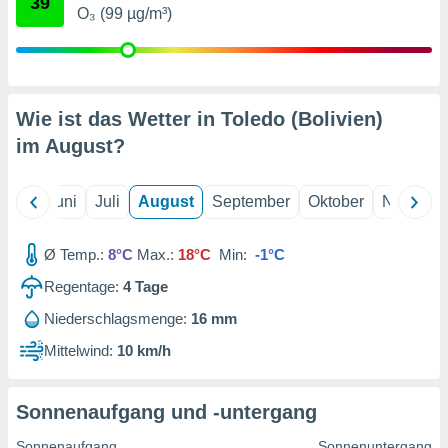
39
von
O₃ (99 µg/m³)
erte
verwendung
n zur
erter
Wie ist das Wetter in Toledo (Bolivien)
rstellung
im
August
?
n zur
ierung von
verwendung
Mai
Juni
Juli
August
September
Oktober
Novembe
n zur
erter
Ø Temp.:
8°C
Max.:
18°C
Min:
-1°C
essung der
Regentage:
4
Tage
ung,
er
Niederschlagsmenge:
16 mm
ce von
analyse von
Mittelwind:
10 km/h
n durch
 oder
onen von
Sonnenaufgang und -untergang
nen
Sonnenaufgang
Sonnenuntergang