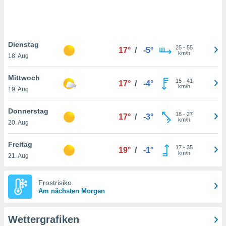
keine
r
analyse
nzeige von
Dienstag
der
25
-
55
17°
/
-5°
km/h
erten
18. Aug
erwenden,
Mittwoch
15
-
41
17°
/
-4°
 nicht
km/h
19. Aug
erte
ehen
Donnerstag
e können
18
-
27
17°
/
-3°
km/h
ation von
20. Aug
lehnen und
s
Freitag
17
-
35
19°
/
-1°
t auf
km/h
21. Aug
site
 indem Sie
altfläche
Frostrisiko
 klicken.
Am nächsten Morgen
Zustimmung
wir und
Wettergrafiken
tner