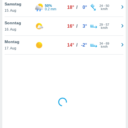
Samstag
50%
24
-
50
18°
/
0°
0.2 mm
km/h
15. Aug
IV,
Sonntag
29
-
57
16°
/
3°
kie-
km/h
16. Aug
er
Montag
34
-
69
14°
/
-2°
it der
km/h
17. Aug
n von
cht
den sind,
 weiterhin
 Website
t
 indem Sie
ieren. In
l werden
über
, dass wir
s
, die für die
auf der
twendig