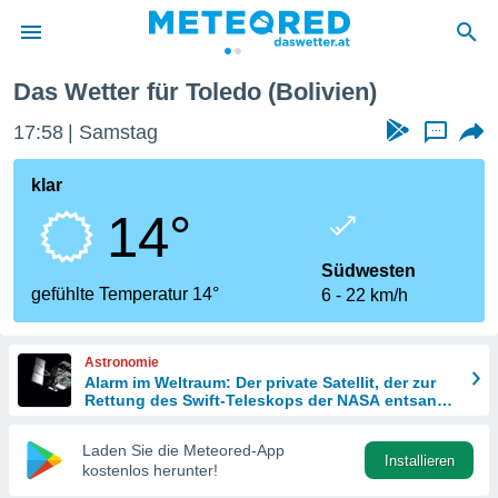
Das Wetter für Toledo (Bolivien)
politik
17:58
Samstag
...
von
at) wurde
klar
uten
14°
m
llen, dass
estellten
Südwesten
nen von
gefühlte Temperatur 14°
6
22 km/h
tät sind.
 diese
er die
Astronomie
Optionen
Alarm im Weltraum: Der private Satellit, der zur
Rettung des Swift-Teleskops der NASA entsandt
wurde
 cookies
Laden Sie die Meteored-App
s adgang
Installieren
kostenlos herunter!
gitale