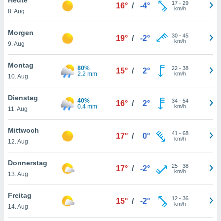
okies oder
17
-
29
16°
/
-4°
km/h
8. Aug
 Partner
e es uns
n, das
Morgen
30
-
45
19°
/
-2°
uf der
km/h
9. Aug
 verfolgen
lysieren
Montag
80%
22
-
38
15°
/
2°
2.2 mm
km/h
10. Aug
s Profil zu
um Ihnen
ierende
Dienstag
40%
34
-
54
16°
/
2°
nd
0.4 mm
km/h
11. Aug
erte Inhalte
. Weitere
Mittwoch
41
-
68
nen finden
17°
/
0°
km/h
12. Aug
rer
tlinie
. Sie
Donnerstag
e
25
-
38
17°
/
-2°
km/h
 jederzeit
13. Aug
, indem Sie
altfläche
Freitag
12
-
36
stellungen
15°
/
-2°
km/h
14. Aug
n Rand
bsite