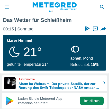
Das Wetter für Schleißheim
politik
00:15
Sonntag
...
von
at) wurde
klarer Himmel
uten
21°
m
llen, dass
estellten
abneh. Mond
nen von
gefühlte Temperatur 21°
Beleuchtet:
15%
tät sind.
 diese
er die
Astronomie
Optionen
Alarm im Weltraum: Der private Satellit, der zur
Rettung des Swift-Teleskops der NASA entsandt
wurde
 cookies
Laden Sie die Meteored-App
s adgang
Installieren
kostenlos herunter!
gitale