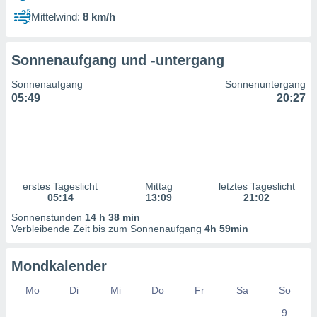
ntwicklung
Mittelwind:
8 km/h
serung der
g
Sonnenaufgang und -untergang
 Daten zur
n Inhalten.
Sonnenaufgang
Sonnenuntergang
05:49
20:27
ten und
ion durch
on
,
erte
d Inhalte,
erstes Tageslicht
Mittag
letztes Tageslicht
on
05:14
13:09
21:02
ung und der
ce von
Sonnenstunden
14 h 38 min
Verbleibende Zeit bis zum Sonnenaufgang
4h 59min
nforschung
icklung
Mondkalender
serung von
.
Mo
Di
Mi
Do
Fr
Sa
So
sere 1199
9