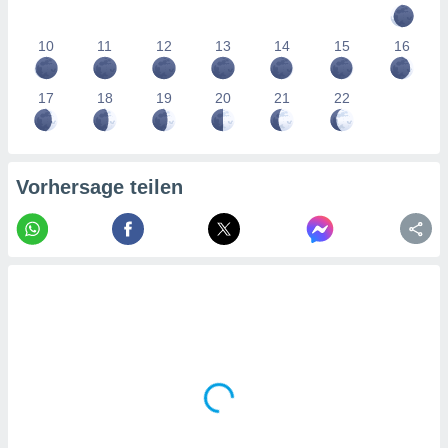
tner
10
11
12
13
14
15
16
17
18
19
20
21
22
Vorhersage teilen