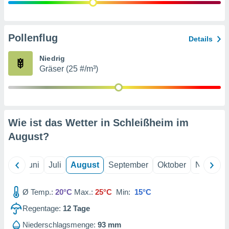
von
erte
verwendung
Pollenflug
Details
n zur
Niedrig
erter
Gräser (25 #/m³)
rstellung
n zur
ierung von
verwendung
n zur
Wie ist das Wetter in Schleißheim im
erter
August
?
essung der
ung,
er
Mai
Juni
Juli
August
September
Oktober
Novembe
ce von
analyse von
n durch
Ø Temp.:
20°C
Max.:
25°C
Min:
15°C
 oder
onen von
Regentage:
12
Tage
nen
Niederschlagsmenge:
93 mm