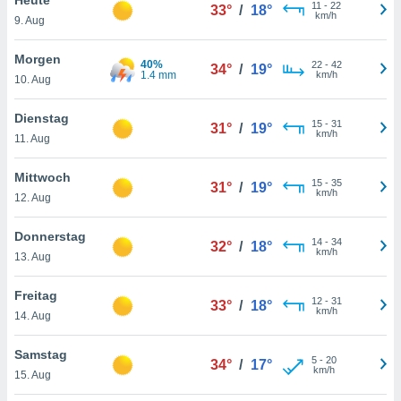
okies oder
11
-
22
33°
/
18°
km/h
9. Aug
 Partner
e es uns
n, das
Morgen
40%
22
-
42
34°
/
19°
uf der
1.4 mm
km/h
10. Aug
 verfolgen
lysieren
Dienstag
15
-
31
31°
/
19°
km/h
11. Aug
s Profil zu
um Ihnen
ierende
Mittwoch
15
-
35
31°
/
19°
nd
km/h
12. Aug
erte Inhalte
. Weitere
Donnerstag
14
-
34
nen finden
32°
/
18°
km/h
13. Aug
rer
tlinie
. Sie
Freitag
e
12
-
31
33°
/
18°
km/h
 jederzeit
14. Aug
, indem Sie
altfläche
Samstag
5
-
20
stellungen
34°
/
17°
km/h
15. Aug
n Rand
bsite