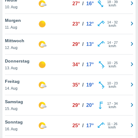
okies oder
18
-
39
27°
/
16°
km/h
10. Aug
 Partner
e es uns
n, das
Morgen
14
-
32
23°
/
12°
uf der
km/h
11. Aug
 verfolgen
lysieren
Mittwoch
14
-
27
29°
/
13°
km/h
12. Aug
s Profil zu
um Ihnen
ierende
Donnerstag
10
-
25
34°
/
17°
nd
km/h
13. Aug
erte Inhalte
. Weitere
Freitag
10
-
23
nen finden
35°
/
19°
km/h
14. Aug
rer
tlinie
. Sie
Samstag
e
17
-
34
29°
/
20°
km/h
 jederzeit
15. Aug
, indem Sie
altfläche
Sonntag
11
-
26
stellungen
25°
/
17°
km/h
16. Aug
n Rand
bsite