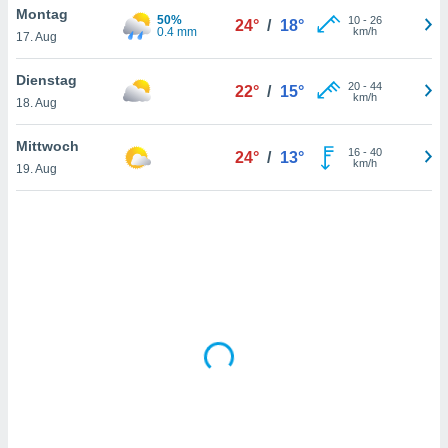
Montag
50%
10
-
26
24°
/
18°
0.4 mm
km/h
17. Aug
IV,
Dienstag
20
-
44
22°
/
15°
kie-
km/h
18. Aug
er
Mittwoch
16
-
40
24°
/
13°
it der
km/h
19. Aug
n von
cht
den sind,
 weiterhin
 Website
t
 indem Sie
ieren. In
l werden
über
, dass wir
s
, die für die
auf der
twendig