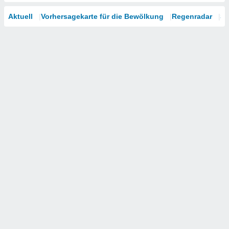
Aktuell
Vorhersagekarte für die Bewölkung
Regenradar
Sa