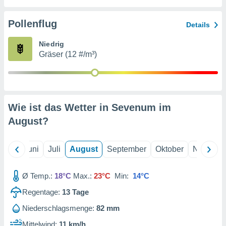
von
erte
Pollenflug
Details
verwendung
n zur
Niedrig
Gräser (12 #/m³)
erter
rstellung
n zur
ierung von
verwendung
Wie ist das Wetter in Sevenum im
n zur
August
?
erter
essung der
ung,
Mai
Juni
Juli
August
September
Oktober
Novembe
er
ce von
analyse von
Ø Temp.:
18°C
Max.:
23°C
Min:
14°C
n durch
Regentage:
13
Tage
 oder
onen von
Niederschlagsmenge:
82 mm
nen
Mittelwind:
11 km/h