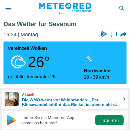
Das Wetter für Sevenum
politik
16:34
Montag
...
von
at) wurde
vereinzelt Wolken
uten
26°
m
llen, dass
estellten
Nordwesten
nen von
gefühlte Temperatur 26°
18
39 km/h
tät sind.
 diese
er die
Aktuell
Optionen
Die WMO warnt vor Waldbränden: „Der
Klimawandel erhöht das Risiko, ist aber nicht die
einzige Ursache“
 cookies
Laden Sie die Meteored-App
s adgang
Installieren
kostenlos herunter!
gitale