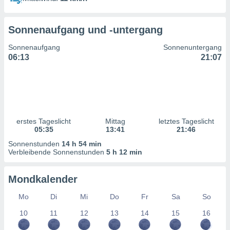
ntwicklung
serung der
Sonnenaufgang und -untergang
g
 Daten zur
Sonnenaufgang
Sonnenuntergang
n Inhalten.
06:13
21:07
ten und
ion durch
on
,
erte
erstes Tageslicht
Mittag
letztes Tageslicht
d Inhalte,
05:35
13:41
21:46
on
Sonnenstunden
14 h 54 min
ung und der
Verbleibende Sonnenstunden
5 h 12 min
ce von
nforschung
Mondkalender
icklung
serung von
Mo
Di
Mi
Do
Fr
Sa
So
.
10
11
12
13
14
15
16
sere 1199