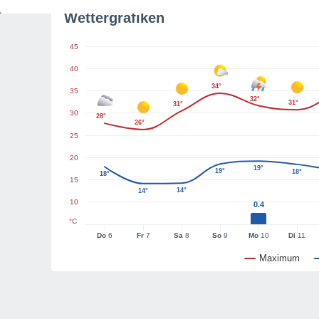
Wettergrafiken
45
40
34°
35
32°
31°
31°
30
28°
26°
25
20
19°
19°
18°
18°
15
14°
14°
10
0.4
°C
Do
6
Fr
7
Sa
8
So
9
Mo
10
Di
11
Maximum