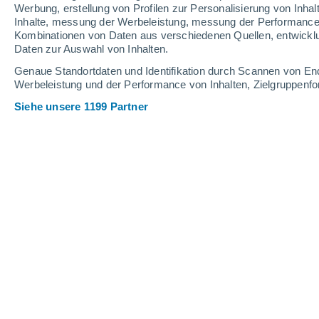
Werbung, erstellung von Profilen zur Personalisierung von Inhal
Inhalte, messung der Werbeleistung, messung der Performance v
26°
/
14°
31°
/
14°
28°
/
18°
Kombinationen von Daten aus verschiedenen Quellen, entwickl
Daten zur Auswahl von Inhalten.
11
-
26
km/h
10
-
23
km/h
11
22
-
37
km/h
Genaue Standortdaten und Identifikation durch Scannen von En
Werbeleistung und der Performance von Inhalten, Zielgruppen
Siehe unsere 1199 Partner
Das Wetter für Steckfeld Heute
, 6. A
vereinzelt Wolk
26°
17:00
gefühlte T.
26°
klar
27°
18:00
gefühlte T.
27°
vereinzelt Wolk
26°
19:00
gefühlte T.
26°
klar
27°
20:00
gefühlte T.
26°