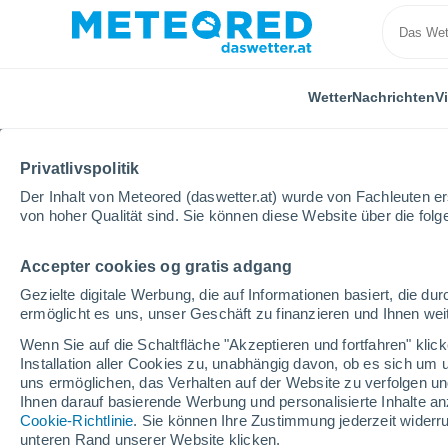
Wetter
Nachrichten
V
Privatlivspolitik
Der Inhalt von Meteored (daswetter.at) wurde von Fachleuten erst
von hoher Qualität sind. Sie können diese Website über die fol
Accepter cookies og gratis adgang
Home
Deutschland
Baden-Württemberg
Steckf
Gezielte digitale Werbung, die auf Informationen basiert, die 
ermöglicht es uns, unser Geschäft zu finanzieren und Ihnen weit
Das Wetter für Steckfel
Wenn Sie auf die Schaltfläche "Akzeptieren und fortfahren" kli
Installation aller Cookies zu, unabhängig davon, ob es sich um 
20:14
Donnerstag
uns ermöglichen, das Verhalten auf der Website zu verfolgen und
Ihnen darauf basierende Werbung und personalisierte Inhalte an
Cookie-Richtlinie
. Sie können Ihre Zustimmung jederzeit widerru
klar
unteren Rand unserer Website klicken.