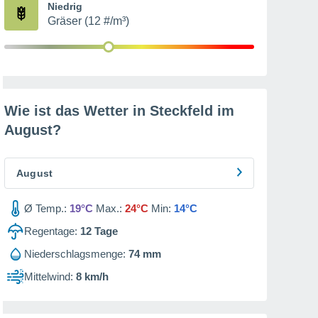
Niedrig
Gräser (12 #/m³)
Wie ist das Wetter in Steckfeld im
August
?
August
Ø Temp.:
19°C
Max.:
24°C
Min:
14°C
Regentage:
12
Tage
Niederschlagsmenge:
74 mm
Mittelwind:
8 km/h