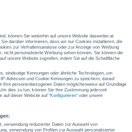
en
/h
ind, können Sie weiterhin auf unsere Website daswetter.at
 Sie darüber informieren, dass wir nur Cookies installieren, die
 Cookies zur Verhaltensanalyse oder zur Anzeige von Werbung
e, nicht personalisierte Werbung sehen können. Sie können die
uf unsere Website zugreifen, indem Sie auf die Schaltfläche
n und
s, eindeutige Kennungen oder ähnliche Technologien, um
Bewölkung
Regenradar
Satelliten
Wettermodelle
 IP-Adressen und Cookie-Kennungen zu speichern, darauf
iten Ihre personenbezogenen Daten möglicherweise auf Grundlage
Um dies zu tun, können Sie Ihre Zustimmung jederzeit
 auf dieser Website auf "
Konfigurieren
" oder unsere
Sonntag
Montag
Dienstag
Mittwoch
9. Aug
10. Aug
11. Aug
12. Aug
ngen:
ät, verwendung reduzierter Daten zur Auswahl von
bung, verwendung von Profilen zur Auswahl personalisierter
50%