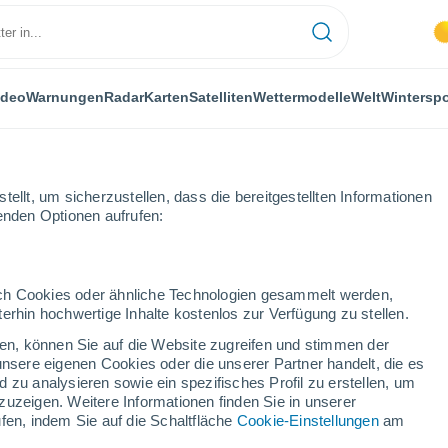
ideo
Warnungen
Radar
Karten
Satelliten
Wettermodelle
Welt
Winterspo
ellt, um sicherzustellen, dass die bereitgestellten Informationen
genden Optionen aufrufen:
eld
durch Cookies oder ähnliche Technologien gesammelt werden,
erhin hochwertige Inhalte kostenlos zur Verfügung zu stellen.
d
cken, können Sie auf die Website zugreifen und stimmen der
unsere eigenen Cookies oder die unserer Partner handelt, die es
...
 zu analysieren sowie ein spezifisches Profil zu erstellen, um
zuzeigen. Weitere Informationen finden Sie in unserer
Stündlich
fen, indem Sie auf die Schaltfläche
Cookie-Einstellungen
am
Bewölkte Abschnitte in den
nächsten Stunden