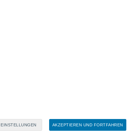
Mondkalender
Mo
Di
Mi
Do
Fr
Sa
So
6
7
8
9
10
11
12
13
14
15
16
17
18
19
EINSTELLUNGEN
AKZEPTIEREN UND FORTFAHREN