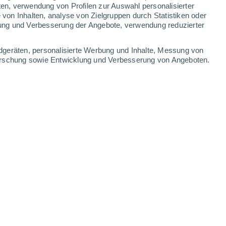
0.4 mm
ten, verwendung von Profilen zur Auswahl personalisierter
on Inhalten, analyse von Zielgruppen durch Statistiken oder
34°
/
19°
32°
/
19°
31°
/
18°
34°
/
17°
ung und Verbesserung der Angebote, verwendung reduzierter
-
29
km/h
13
-
43
km/h
10
-
27
km/h
7
-
23
km/h
dgeräten, personalisierte Werbung und Inhalte, Messung von
forschung sowie Entwicklung und Verbesserung von Angeboten.
ugust
en
Norden
3 mäßig
18
-
32 km/h
LSF:
6-10
Nordwesten
1 niedrig
18
-
29 km/h
LSF:
nein
en
Nordwesten
1 niedrig
22
-
29 km/h
LSF:
nein
Nordwesten
0 niedrig
18
-
36 km/h
LSF:
nein