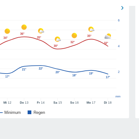
6
36°
35°
35°
34°
32°
32°
30°
4
22°
21°
2
20°
19°
18°
17°
17°
mm
Mi
12
Do
13
Fr
14
Sa
15
So
16
Mo
17
Di
18
Minimum
Regen