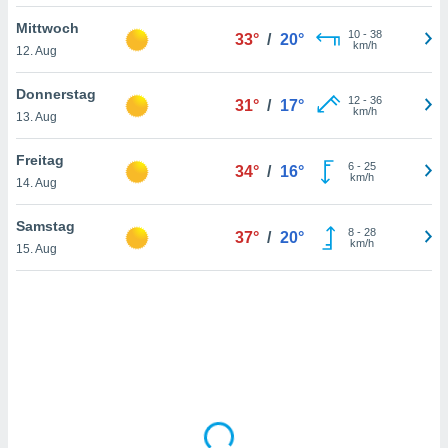
Mittwoch
10
-
38
33°
/
20°
km/h
12. Aug
IV,
kie-
Donnerstag
12
-
36
31°
/
17°
km/h
13. Aug
er
it der
Freitag
6
-
25
34°
/
16°
n von
km/h
14. Aug
cht
den sind,
Samstag
8
-
28
 weiterhin
37°
/
20°
km/h
15. Aug
 Website
t
 indem Sie
ieren. In
l werden
über
, dass wir
s
, die für die
auf der
twendig