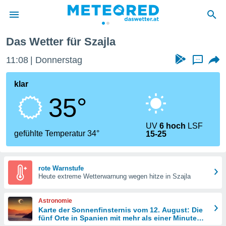
Das Wetter für Szajla
politik
11:08
Donnerstag
...
von
at) wurde
klar
uten
35°
m
llen, dass
estellten
UV
6 hoch
LSF
nen von
gefühlte Temperatur 34°
15-25
tät sind.
 diese
er die
Optionen
rote Warnstufe
Heute extreme Wetterwarnung wegen hitze in Szajla
 cookies
Astronomie
s adgang
Karte der Sonnenfinsternis vom 12. August: Die
fünf Orte in Spanien mit mehr als einer Minute
gitale