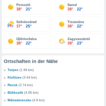
Poroszló
Sarud
38°
21°
38°
22°
Szilvásvárad
Tiszanána
37°
25°
38°
22°
Újlõrincfalva
Zagyvaszántó
38°
22°
39°
23°
Ortschaften in der Nähe
Terpes
(1.94 km)
Kisfüzes
(3.44 km)
Recsk
(3.74 km)
Bükkszék
(4.06 km)
Mátraderecske
(4.8 km)