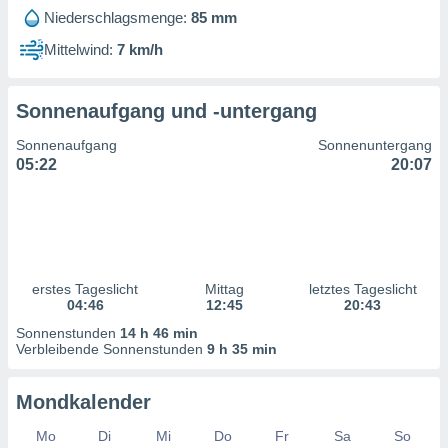
ntwicklung
Niederschlagsmenge:
85 mm
serung der
Mittelwind:
7 km/h
g
 Daten zur
n Inhalten.
Sonnenaufgang und -untergang
Sonnenaufgang
Sonnenuntergang
ten und
05:22
20:07
ion durch
on
,
erte
d Inhalte,
on
ung und der
erstes Tageslicht
Mittag
letztes Tageslicht
04:46
12:45
20:43
ce von
Sonnenstunden
14 h 46 min
nforschung
Verbleibende Sonnenstunden
9 h 35 min
icklung
serung von
Mondkalender
.
sere 1199
Mo
Di
Mi
Do
Fr
Sa
So