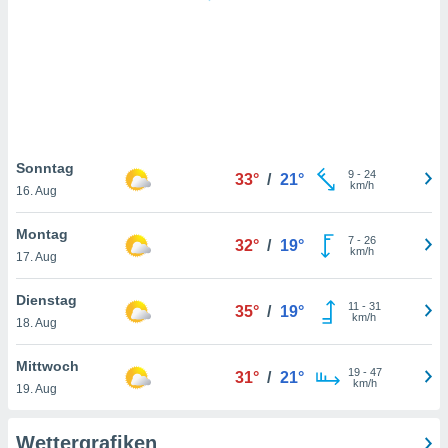
keine
r
analyse
nzeige von
der
erten
erwenden,
 nicht
Sonntag
9
-
24
33°
/
21°
erte
km/h
16. Aug
ehen
e können
Montag
7
-
26
ation von
32°
/
19°
km/h
17. Aug
lehnen und
s
t auf
Dienstag
11
-
31
35°
/
19°
site
km/h
18. Aug
 indem Sie
altfläche
Mittwoch
19
-
47
 klicken.
31°
/
21°
km/h
19. Aug
Zustimmung
wir und
Wettergrafiken
tner