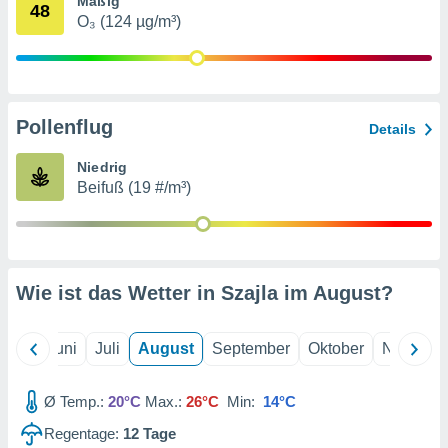
Mäßig
von
48
O₃ (124 µg/m³)
erte
verwendung
n zur
erter
Pollenflug
Details
rstellung
n zur
Niedrig
ierung von
Beifuß (19 #/m³)
verwendung
n zur
erter
essung der
ung,
Wie ist das Wetter in Szajla im
August
?
er
ce von
analyse von
Mai
Juni
Juli
August
September
Oktober
Novembe
n durch
 oder
onen von
Ø Temp.:
20°C
Max.:
26°C
Min:
14°C
Regentage:
12
Tage
nen