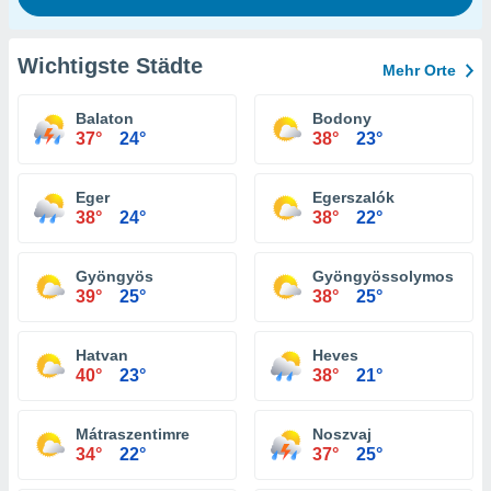
Wichtigste Städte
Mehr Orte
Balaton
Bodony
37°
24°
38°
23°
Eger
Egerszalók
38°
24°
38°
22°
Gyöngyös
Gyöngyössolymos
39°
25°
38°
25°
Hatvan
Heves
40°
23°
38°
21°
Mátraszentimre
Noszvaj
34°
22°
37°
25°