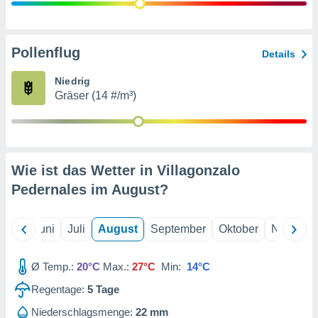
von
erte
verwendung
Pollenflug
Details
n zur
Niedrig
erter
Gräser (14 #/m³)
rstellung
n zur
ierung von
verwendung
n zur
Wie ist das Wetter in Villagonzalo
erter
Pedernales im
August
?
essung der
ung,
er
Mai
Juni
Juli
August
September
Oktober
Novembe
ce von
analyse von
n durch
Ø Temp.:
20°C
Max.:
27°C
Min:
14°C
 oder
onen von
Regentage:
5
Tage
nen
Niederschlagsmenge:
22 mm