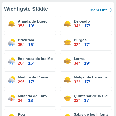
Wichtigste Städte
Mehr Orte
Aranda de Duero
Belorado
35°
19°
34°
17°
Briviesca
Burgos
35°
16°
32°
17°
Espinosa de los Monteros
Lerma
26°
16°
34°
19°
Medina de Pomar
Melgar de Fernamental
29°
17°
33°
17°
Miranda de Ebro
Quintanar de la Sierra
34°
18°
32°
17°
Roa
Salas de los Infantes