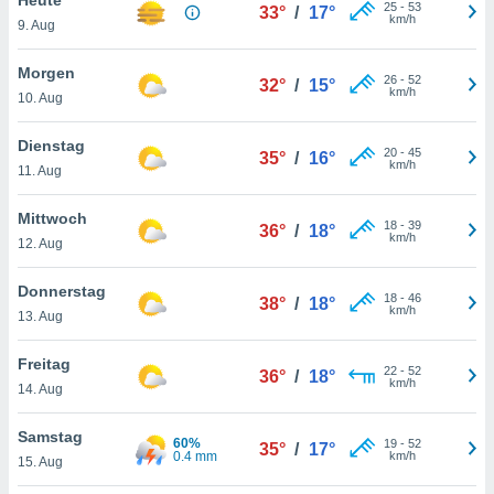
okies oder
25
-
53
33°
/
17°
km/h
9. Aug
 Partner
e es uns
n, das
Morgen
26
-
52
32°
/
15°
uf der
km/h
10. Aug
 verfolgen
lysieren
Dienstag
20
-
45
35°
/
16°
km/h
11. Aug
s Profil zu
um Ihnen
ierende
Mittwoch
18
-
39
36°
/
18°
nd
km/h
12. Aug
erte Inhalte
. Weitere
Donnerstag
18
-
46
nen finden
38°
/
18°
km/h
13. Aug
rer
tlinie
. Sie
Freitag
e
22
-
52
36°
/
18°
km/h
 jederzeit
14. Aug
, indem Sie
altfläche
Samstag
60%
19
-
52
stellungen
35°
/
17°
0.4 mm
km/h
15. Aug
n Rand
bsite