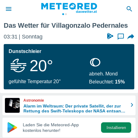
zalo Pedernales
Das Wetter für Villagonzalo Pedernales
politik
03:31
Sonntag
...
von
at) wurde
Dunstschleier
uten
20°
m
llen, dass
estellten
abneh. Mond
nen von
gefühlte Temperatur 20°
Beleuchtet:
15%
tät sind.
 diese
er die
Astronomie
Optionen
Alarm im Weltraum: Der private Satellit, der zur
Rettung des Swift-Teleskops der NASA entsandt
wurde
 cookies
Laden Sie die Meteored-App
s adgang
Installieren
kostenlos herunter!
gitale