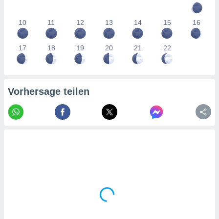
tner
10
11
12
13
14
15
16
17
18
19
20
21
22
Vorhersage teilen