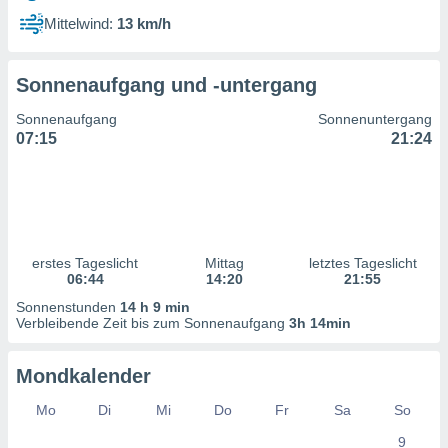
ntwicklung
Mittelwind:
13 km/h
serung der
g
Sonnenaufgang und -untergang
 Daten zur
n Inhalten.
Sonnenaufgang
Sonnenuntergang
07:15
21:24
ten und
ion durch
on
,
erte
d Inhalte,
erstes Tageslicht
Mittag
letztes Tageslicht
on
06:44
14:20
21:55
ung und der
ce von
Sonnenstunden
14 h 9 min
Verbleibende Zeit bis zum Sonnenaufgang
3h 14min
nforschung
icklung
Mondkalender
serung von
.
Mo
Di
Mi
Do
Fr
Sa
So
sere 1199
9