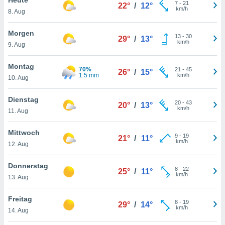
okies oder
7
-
21
22°
/
12°
km/h
8. Aug
 Partner
e es uns
n, das
Morgen
13
-
30
29°
/
13°
uf der
km/h
9. Aug
 verfolgen
lysieren
Montag
70%
21
-
45
26°
/
15°
1.5 mm
km/h
10. Aug
s Profil zu
um Ihnen
ierende
Dienstag
20
-
43
20°
/
13°
nd
km/h
11. Aug
erte Inhalte
. Weitere
Mittwoch
9
-
19
nen finden
21°
/
11°
km/h
12. Aug
rer
tlinie
. Sie
Donnerstag
e
8
-
22
25°
/
11°
km/h
 jederzeit
13. Aug
, indem Sie
altfläche
Freitag
8
-
19
stellungen
29°
/
14°
km/h
14. Aug
n Rand
bsite