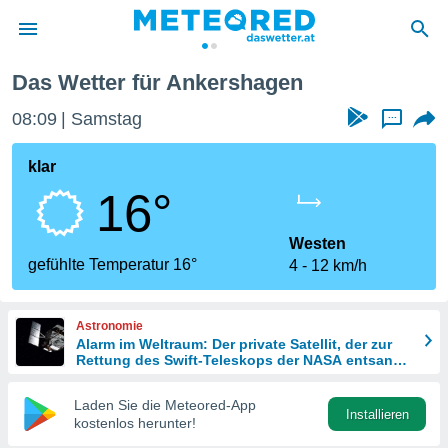
en
Das Wetter für Ankershagen
politik
08:09
Samstag
...
von
at) wurde
klar
uten
16°
m
llen, dass
estellten
Westen
nen von
gefühlte Temperatur 16°
4
12 km/h
tät sind.
 diese
er die
Astronomie
Optionen
Alarm im Weltraum: Der private Satellit, der zur
Rettung des Swift-Teleskops der NASA entsandt
wurde
 cookies
Laden Sie die Meteored-App
s adgang
Installieren
kostenlos herunter!
gitale