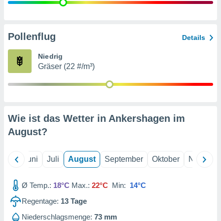
von
erte
verwendung
Pollenflug
Details
n zur
Niedrig
erter
Gräser (22 #/m³)
rstellung
n zur
ierung von
verwendung
n zur
Wie ist das Wetter in Ankershagen im
erter
August
?
essung der
ung,
er
Mai
Juni
Juli
August
September
Oktober
Novembe
ce von
analyse von
n durch
Ø Temp.:
18°C
Max.:
22°C
Min:
14°C
 oder
onen von
Regentage:
13
Tage
nen
Niederschlagsmenge:
73 mm