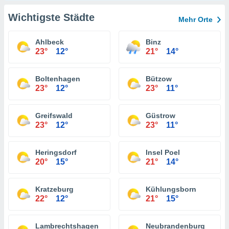
Wichtigste Städte
Mehr Orte
Ahlbeck
Binz
23°
12°
21°
14°
Boltenhagen
Bützow
23°
12°
23°
11°
Greifswald
Güstrow
23°
12°
23°
11°
Heringsdorf
Insel Poel
20°
15°
21°
14°
Kratzeburg
Kühlungsborn
22°
12°
21°
15°
Lambrechtshagen
Neubrandenburg