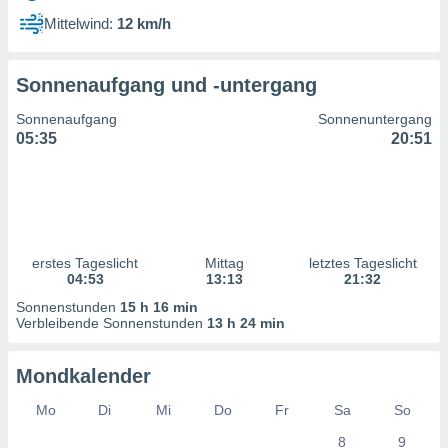
ntwicklung
Mittelwind:
12 km/h
serung der
g
Sonnenaufgang und -untergang
 Daten zur
n Inhalten.
Sonnenaufgang
Sonnenuntergang
05:35
20:51
ten und
ion durch
on
,
erte
d Inhalte,
erstes Tageslicht
Mittag
letztes Tageslicht
on
04:53
13:13
21:32
ung und der
ce von
Sonnenstunden
15 h 16 min
Verbleibende Sonnenstunden
13 h 24 min
nforschung
icklung
Mondkalender
serung von
.
Mo
Di
Mi
Do
Fr
Sa
So
sere 1199
8
9