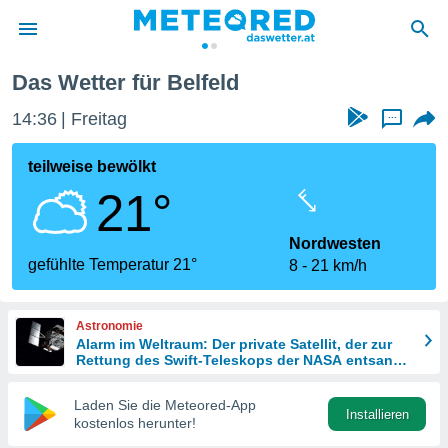
Das Wetter für Belfeld
politik
14:36
Freitag
...
von
at) wurde
teilweise bewölkt
uten
21°
m
llen, dass
estellten
Nordwesten
nen von
gefühlte Temperatur 21°
8
21 km/h
tät sind.
 diese
er die
Astronomie
Optionen
Alarm im Weltraum: Der private Satellit, der zur
Rettung des Swift-Teleskops der NASA entsandt
wurde
 cookies
Laden Sie die Meteored-App
s adgang
Installieren
kostenlos herunter!
gitale