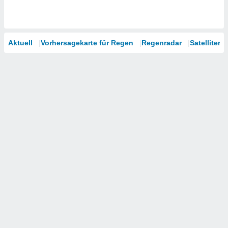
Aktuell
Vorhersagekarte für Regen
Regenradar
Satelliten