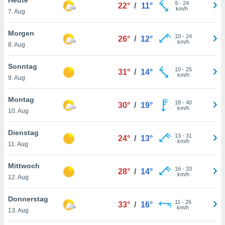
okies oder
9
-
24
22°
/
11°
km/h
7. Aug
 Partner
e es uns
n, das
Morgen
10
-
24
26°
/
12°
uf der
km/h
8. Aug
 verfolgen
lysieren
Sonntag
10
-
25
31°
/
14°
km/h
9. Aug
s Profil zu
um Ihnen
ierende
Montag
18
-
40
30°
/
19°
nd
km/h
10. Aug
erte Inhalte
. Weitere
Dienstag
13
-
31
nen finden
24°
/
13°
km/h
11. Aug
rer
tlinie
. Sie
Mittwoch
e
16
-
33
28°
/
14°
km/h
 jederzeit
12. Aug
, indem Sie
altfläche
Donnerstag
11
-
26
stellungen
33°
/
16°
km/h
13. Aug
n Rand
bsite