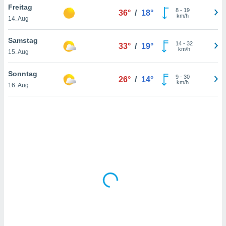
Freitag
8
-
19
36°
/
18°
km/h
14. Aug
IV,
Samstag
14
-
32
33°
/
19°
kie-
km/h
15. Aug
er
Sonntag
9
-
30
26°
/
14°
it der
km/h
16. Aug
n von
cht
den sind,
 weiterhin
 Website
t
 indem Sie
ieren. In
l werden
über
, dass wir
s
, die für die
auf der
twendig