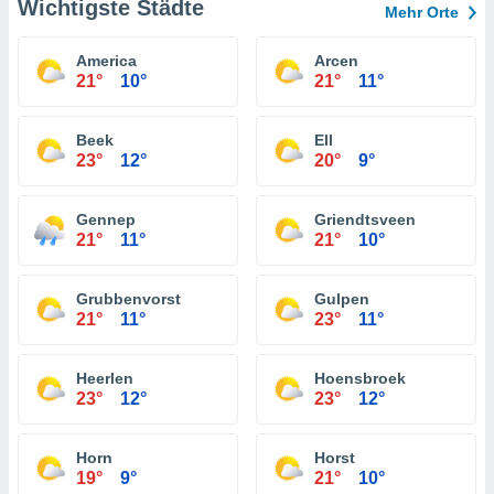
Wichtigste Städte
Mehr Orte
America
Arcen
21°
10°
21°
11°
Beek
Ell
23°
12°
20°
9°
Gennep
Griendtsveen
21°
11°
21°
10°
Grubbenvorst
Gulpen
21°
11°
23°
11°
Heerlen
Hoensbroek
23°
12°
23°
12°
Horn
Horst
19°
9°
21°
10°