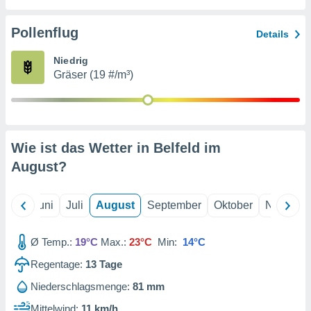
von
erte
Pollenflug
Details
verwendung
n zur
Niedrig
Gräser (19 #/m³)
erter
rstellung
n zur
ierung von
verwendung
Wie ist das Wetter in Belfeld im
n zur
August
?
erter
essung der
ung,
Mai
Juni
Juli
August
September
Oktober
Novembe
er
ce von
analyse von
Ø Temp.:
19°C
Max.:
23°C
Min:
14°C
n durch
Regentage:
13
Tage
 oder
onen von
Niederschlagsmenge:
81 mm
nen
Mittelwind:
11 km/h