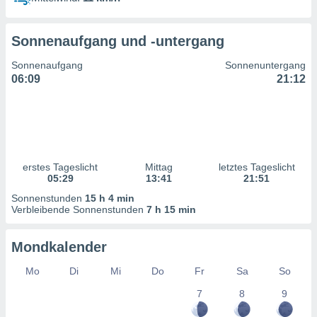
ntwicklung
serung der
Sonnenaufgang und -untergang
g
 Daten zur
Sonnenaufgang
Sonnenuntergang
n Inhalten.
06:09
21:12
ten und
ion durch
on
,
erte
erstes Tageslicht
Mittag
letztes Tageslicht
d Inhalte,
05:29
13:41
21:51
on
Sonnenstunden
15 h 4 min
ung und der
Verbleibende Sonnenstunden
7 h 15 min
ce von
nforschung
Mondkalender
icklung
serung von
Mo
Di
Mi
Do
Fr
Sa
So
.
7
8
9
sere 1199