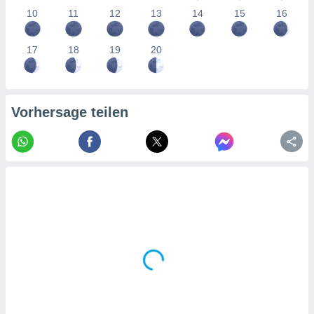
tner
10
11
12
13
14
15
16
17
18
19
20
Vorhersage teilen