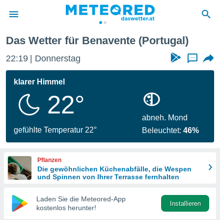
Das Wetter für Benavente (Portugal)
politik
22:19
Donnerstag
...
von
at) wurde
klarer Himmel
uten
22°
m
llen, dass
estellten
abneh. Mond
nen von
gefühlte Temperatur 22°
Beleuchtet:
46%
tät sind.
 diese
er die
Pflanzen
Optionen
Die gewöhnlichen Küchenabfälle, die Wespen
und Spinnen von Ihrer Terrasse fernhalten
 cookies
Laden Sie die Meteored-App
s adgang
Installieren
kostenlos herunter!
gitale