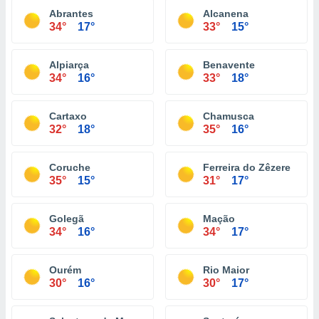
Abrantes
Alcanena
34°
17°
33°
15°
Alpiarça
Benavente
34°
16°
33°
18°
Cartaxo
Chamusca
32°
18°
35°
16°
Coruche
Ferreira do Zêzere
35°
15°
31°
17°
Golegã
Mação
34°
16°
34°
17°
Ourém
Rio Maior
30°
16°
30°
17°