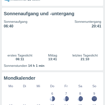
ntwicklung
serung der
Sonnenaufgang und -untergang
g
 Daten zur
Sonnenaufgang
Sonnenuntergang
n Inhalten.
06:40
20:41
ten und
ion durch
on
,
erte
erstes Tageslicht
Mittag
letztes Tageslicht
d Inhalte,
06:11
13:41
21:10
on
Sonnenstunden
14 h 1 min
ung und der
ce von
Mondkalender
nforschung
icklung
Mo
Di
Mi
Do
Fr
Sa
So
serung von
6
7
8
9
.
sere 1199