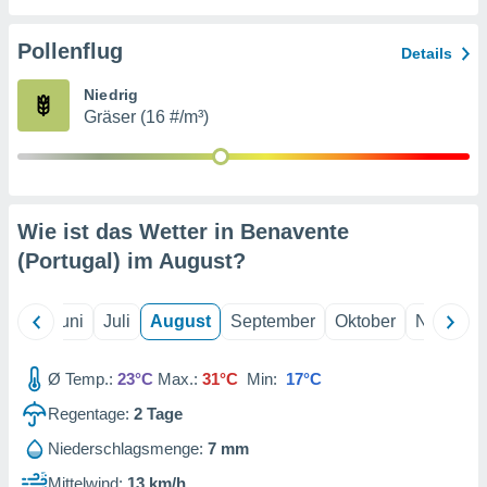
von
erte
Pollenflug
Details
verwendung
n zur
Niedrig
Gräser (16 #/m³)
erter
rstellung
n zur
ierung von
verwendung
Wie ist das Wetter in Benavente
n zur
(Portugal) im
August
?
erter
essung der
ung,
Mai
Juni
Juli
August
September
Oktober
Novembe
er
ce von
analyse von
Ø Temp.:
23°C
Max.:
31°C
Min:
17°C
n durch
Regentage:
2
Tage
 oder
onen von
Niederschlagsmenge:
7 mm
nen
Mittelwind:
13 km/h