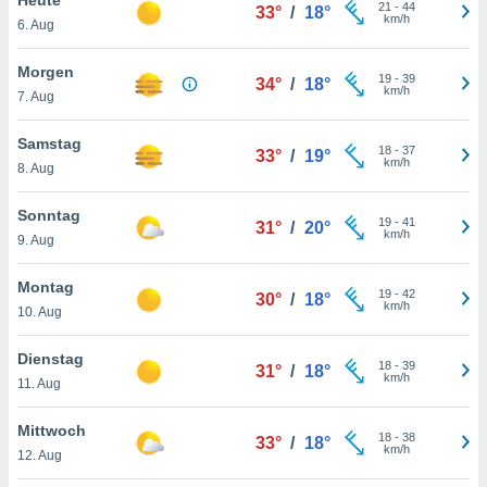
okies oder
21
-
44
33°
/
18°
km/h
6. Aug
 Partner
e es uns
n, das
Morgen
19
-
39
34°
/
18°
uf der
km/h
7. Aug
 verfolgen
lysieren
Samstag
18
-
37
33°
/
19°
km/h
8. Aug
s Profil zu
um Ihnen
ierende
Sonntag
19
-
41
31°
/
20°
nd
km/h
9. Aug
erte Inhalte
. Weitere
Montag
19
-
42
nen finden
30°
/
18°
km/h
10. Aug
rer
tlinie
. Sie
Dienstag
e
18
-
39
31°
/
18°
km/h
 jederzeit
11. Aug
, indem Sie
altfläche
Mittwoch
18
-
38
stellungen
33°
/
18°
km/h
12. Aug
n Rand
bsite