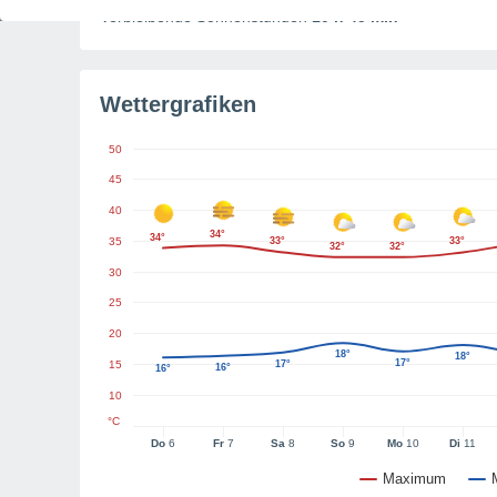
Verbleibende Sonnenstunden
10 h 45 min
Wettergrafiken
50
45
40
34°
34°
35
33°
33°
32°
32°
30
25
20
18°
18°
17°
15
17°
16°
16°
10
°C
Do
6
Fr
7
Sa
8
So
9
Mo
10
Di
11
Maximum