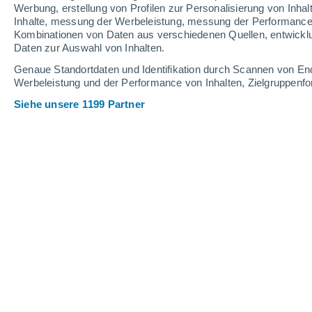
Werbung, erstellung von Profilen zur Personalisierung von Inhal
Inhalte, messung der Werbeleistung, messung der Performance v
34°
/
16°
33°
/
17°
34°
/
16°
Kombinationen von Daten aus verschiedenen Quellen, entwickl
Daten zur Auswahl von Inhalten.
17
-
38
km/h
18
-
39
km/h
18
18
-
41
km/h
Genaue Standortdaten und Identifikation durch Scannen von En
Werbeleistung und der Performance von Inhalten, Zielgruppen
Siehe unsere 1199 Partner
Das Wetter für Chamusca Heute
, 6. 
klar
24°
10:00
gefühlte T.
25°
klar
27°
11:00
gefühlte T.
27°
klar
30°
12:00
gefühlte T.
29°
klar
32°
13:00
gefühlte T.
31°