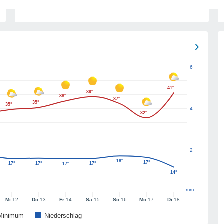
6
41°
39°
38°
37°
35°
35°
4
32°
2
18°
17°
17°
17°
17°
17°
14°
mm
Mi
12
Do
13
Fr
14
Sa
15
So
16
Mo
17
Di
18
Minimum
Niederschlag