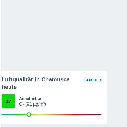
Luftqualität in Chamusca
Details
heute
Annehmbar
37
O₃ (91 µg/m³)