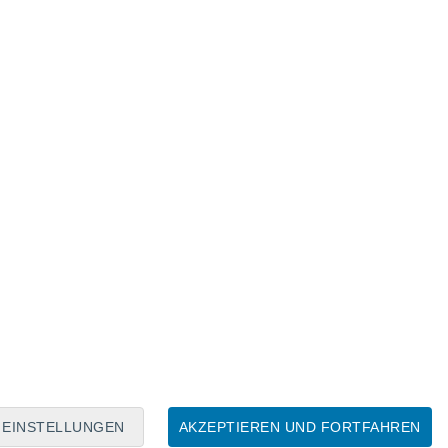
Mondkalender
Mo
Di
Mi
Do
Fr
Sa
So
6
7
8
9
10
11
12
13
14
15
16
17
18
19
EINSTELLUNGEN
AKZEPTIEREN UND FORTFAHREN