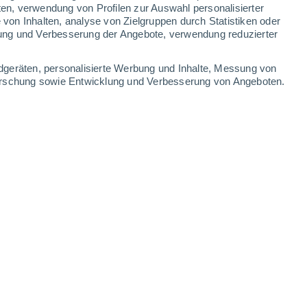
ten, verwendung von Profilen zur Auswahl personalisierter
on Inhalten, analyse von Zielgruppen durch Statistiken oder
32°
/
18°
32°
/
17°
33°
/
18°
35°
/
17°
ung und Verbesserung der Angebote, verwendung reduzierter
-
40
km/h
16
-
38
km/h
17
-
37
km/h
17
-
38
km/h
dgeräten, personalisierte Werbung und Inhalte, Messung von
forschung sowie Entwicklung und Verbesserung von Angeboten.
August
Nordwesten
3 mäßig
10
-
25 km/h
LSF:
6-10
Nordwesten
5 mäßig
11
-
28 km/h
LSF:
6-10
Nordwesten
7 hoch
12
-
31 km/h
LSF:
15-25
Nordwesten
8 sehr hoch!
13
-
33 km/h
LSF:
25-50