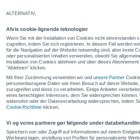
24°
ALTERNATIV,
Nordwest
Afvis cookie-lignende teknologier
gefühlte Temperatur 25°
10
-
25 km
Wenn Sie mit der Installation von Cookies nicht einverstanden s
zugreifen, indem Sie sich registrieren. In diesem Fall werden wir
für die Navigation auf der Website notwendig sind, aber keine
oder personalisierten Inhalten verwenden, obwohl Sie allgemein
Astronomie
Installation von Cookies ablehnen und über dieses Abonnement a
Karte der Sonnenfinsternis vom 12. August: D
fünf Orte in Spanien mit mehr als einer Minut
"Ablehnen" klicken.
Dunkelheit
Mit Ihrer Zustimmung verwenden wir und
unsere Partner
Cookie
Wetter 1 - 7 Tage
Aktuell
Vorhersagekarte für die 
personenbezogene Daten wie Ihren Besuch auf dieser Website,
zuzugreifen und diese zu verarbeiten. Einige Anbieter verarbe
eines berechtigten Interesses, dem Sie widersprechen können. 
widerrufen oder der Datenverarbeitung widersprechen, indem Sie
Morgen
Samstag
Cookie-Richtlinie
Heute
klicken.
7. Aug
8. Aug
6. Aug
Vi og vores partnere gør følgende under databehandli
Speichern von oder Zugriff auf Informationen auf einem Endger
Werbeanzeigen, erstellung von Profilen für personalisierte Wer