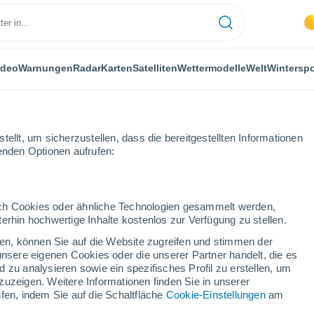
ideo
Warnungen
Radar
Karten
Satelliten
Wettermodelle
Welt
Winterspo
ellt, um sicherzustellen, dass die bereitgestellten Informationen
genden Optionen aufrufen:
durch Cookies oder ähnliche Technologien gesammelt werden,
erhin hochwertige Inhalte kostenlos zur Verfügung zu stellen.
ca
cken, können Sie auf die Website zugreifen und stimmen der
unsere eigenen Cookies oder die unserer Partner handelt, die es
...
 zu analysieren sowie ein spezifisches Profil zu erstellen, um
zuzeigen. Weitere Informationen finden Sie in unserer
Stündlich
fen, indem Sie auf die Schaltfläche
Cookie-Einstellungen
am
Klarer Himmel in den nächsten
Stunden