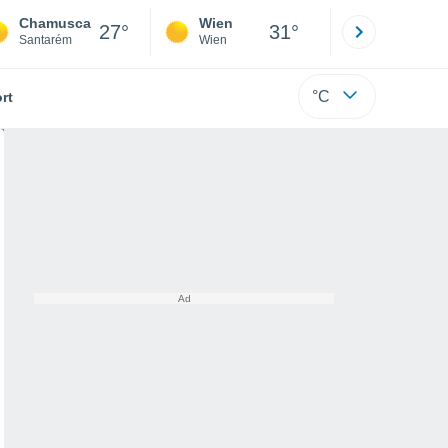
Chamusca
Wien
Innsbruck
27°
31°
Santarém
Wien
Tirol
°C
rt