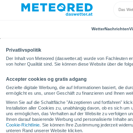
Wetter
Nachrichten
V
Privatlivspolitik
Der Inhalt von Meteored (daswetter.at) wurde von Fachleuten erst
von hoher Qualität sind. Sie können diese Website über die fol
Accepter cookies og gratis adgang
Home
Portugal
Distrikt Santarém
Chamusca
Gezielte digitale Werbung, die auf Informationen basiert, die 
ermöglicht es uns, unser Geschäft zu finanzieren und Ihnen weit
Das Wetter für Chamus
Wenn Sie auf die Schaltfläche "Akzeptieren und fortfahren" kli
Installation aller Cookies zu, unabhängig davon, ob es sich um 
10:24
Donnerstag
uns ermöglichen, das Verhalten auf der Website zu verfolgen und
Ihnen darauf basierende Werbung und personalisierte Inhalte an
Cookie-Richtlinie
. Sie können Ihre Zustimmung jederzeit widerru
klar
unteren Rand unserer Website klicken.