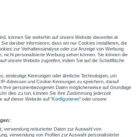
en
/h
ind, können Sie weiterhin auf unsere Website daswetter.at
 Sie darüber informieren, dass wir nur Cookies installieren, die
 Cookies zur Verhaltensanalyse oder zur Anzeige von Werbung
e, nicht personalisierte Werbung sehen können. Sie können die
uf unsere Website zugreifen, indem Sie auf die Schaltfläche
ie
e
s, eindeutige Kennungen oder ähnliche Technologien, um
Temperaturen
Regenradar
Satelliten
Wettermodelle
 IP-Adressen und Cookie-Kennungen zu speichern, darauf
iten Ihre personenbezogenen Daten möglicherweise auf Grundlage
Um dies zu tun, können Sie Ihre Zustimmung jederzeit
 auf dieser Website auf "
Konfigurieren
" oder unsere
Sonntag
Montag
Dienstag
Mittwoch
9. Aug
10. Aug
11. Aug
12. Aug
ngen:
ät, verwendung reduzierter Daten zur Auswahl von
bung, verwendung von Profilen zur Auswahl personalisierter