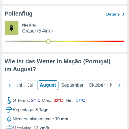
von
erte
Pollenflug
Details
verwendung
n zur
Niedrig
Gräser (5 #/m³)
erter
rstellung
n zur
ierung von
verwendung
Wie ist das Wetter in Mação (Portugal)
n zur
im
August
?
erter
essung der
ung,
Mai
Juni
Juli
August
September
Oktober
Novembe
er
ce von
analyse von
Ø Temp.:
24°C
Max.:
32°C
Min:
17°C
n durch
Regentage:
3
Tage
 oder
onen von
Niederschlagsmenge:
10 mm
nen
Mittelwind:
12 km/h