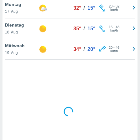
Montag
23
-
52
32°
/
15°
km/h
17. Aug
IV,
Dienstag
15
-
48
35°
/
15°
kie-
km/h
18. Aug
er
Mittwoch
20
-
46
34°
/
20°
it der
km/h
19. Aug
n von
cht
den sind,
 weiterhin
 Website
t
 indem Sie
ieren. In
l werden
über
, dass wir
s
, die für die
auf der
twendig