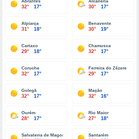
Abrantes
Alcanena
32°
17°
30°
17°
Alpiarça
Benavente
31°
18°
30°
19°
Cartaxo
Chamusca
29°
18°
32°
17°
Coruche
Ferreira do Zêzere
32°
17°
29°
17°
Golegã
Mação
32°
17°
32°
16°
Ourém
Rio Maior
28°
17°
27°
18°
Salvaterra de Magos
Santarém