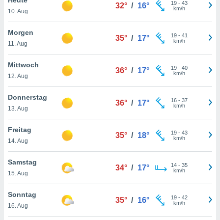
okies oder
19
-
43
32°
/
16°
km/h
10. Aug
 Partner
e es uns
n, das
Morgen
19
-
41
35°
/
17°
uf der
km/h
11. Aug
 verfolgen
lysieren
Mittwoch
19
-
40
36°
/
17°
km/h
12. Aug
s Profil zu
um Ihnen
ierende
Donnerstag
16
-
37
36°
/
17°
nd
km/h
13. Aug
erte Inhalte
. Weitere
Freitag
19
-
43
nen finden
35°
/
18°
km/h
14. Aug
rer
tlinie
. Sie
Samstag
e
14
-
35
34°
/
17°
km/h
 jederzeit
15. Aug
, indem Sie
altfläche
Sonntag
19
-
42
stellungen
35°
/
16°
km/h
16. Aug
n Rand
bsite