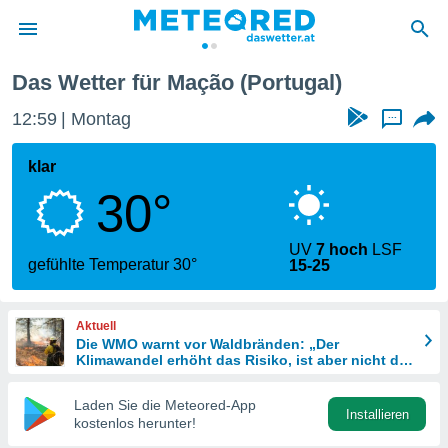
Das Wetter für Mação (Portugal)
politik
12:59
Montag
...
von
at) wurde
klar
uten
30°
m
llen, dass
estellten
UV
7 hoch
LSF
nen von
gefühlte Temperatur 30°
15-25
tät sind.
 diese
er die
Aktuell
Optionen
Die WMO warnt vor Waldbränden: „Der
Klimawandel erhöht das Risiko, ist aber nicht die
einzige Ursache“
 cookies
Laden Sie die Meteored-App
s adgang
Installieren
kostenlos herunter!
gitale