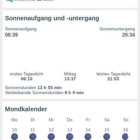
ntwicklung
serung der
Sonnenaufgang und -untergang
g
 Daten zur
Sonnenaufgang
Sonnenuntergang
n Inhalten.
06:39
20:34
ten und
ion durch
on
,
erte
erstes Tageslicht
Mittag
letztes Tageslicht
d Inhalte,
06:10
13:37
21:03
on
Sonnenstunden
13 h 55 min
ung und der
Verbleibende Sonnenstunden
8 h 4 min
ce von
nforschung
Mondkalender
icklung
serung von
Mo
Di
Mi
Do
Fr
Sa
So
.
10
11
12
13
14
15
16
sere 1199