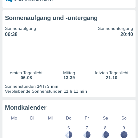
ntwicklung
serung der
Sonnenaufgang und -untergang
g
 Daten zur
Sonnenaufgang
Sonnenuntergang
n Inhalten.
06:38
20:40
ten und
ion durch
on
,
erte
erstes Tageslicht
Mittag
letztes Tageslicht
d Inhalte,
06:08
13:39
21:10
on
Sonnenstunden
14 h 3 min
ung und der
Verbleibende Sonnenstunden
11 h 11 min
ce von
nforschung
Mondkalender
icklung
serung von
Mo
Di
Mi
Do
Fr
Sa
So
.
6
7
8
9
sere 1199