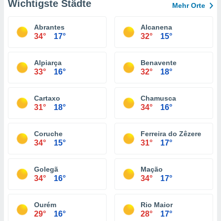
Wichtigste Städte
Mehr Orte
Abrantes
Alcanena
34°
17°
32°
15°
Alpiarça
Benavente
33°
16°
32°
18°
Cartaxo
Chamusca
31°
18°
34°
16°
Coruche
Ferreira do Zêzere
34°
15°
31°
17°
Golegã
Mação
34°
16°
34°
17°
Ourém
Rio Maior
29°
16°
28°
17°