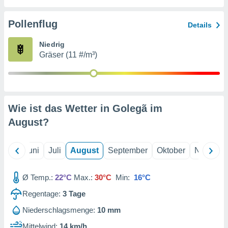
von
erte
Pollenflug
Details
verwendung
n zur
Niedrig
Gräser (11 #/m³)
erter
rstellung
n zur
ierung von
verwendung
Wie ist das Wetter in Golegã im
n zur
August
?
erter
essung der
ung,
Mai
Juni
Juli
August
September
Oktober
Novembe
er
ce von
analyse von
Ø Temp.:
22°C
Max.:
30°C
Min:
16°C
n durch
Regentage:
3
Tage
 oder
onen von
Niederschlagsmenge:
10 mm
nen
Mittelwind:
14 km/h