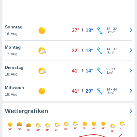
keine
r
analyse
nzeige von
Sonntag
der
12
-
32
37°
/
18°
km/h
erten
16. Aug
erwenden,
Montag
14
-
37
32°
/
18°
 nicht
km/h
17. Aug
erte
ehen
Dienstag
e können
9
-
33
41°
/
14°
km/h
ation von
18. Aug
lehnen und
s
Mittwoch
14
-
44
41°
/
20°
t auf
km/h
19. Aug
site
 indem Sie
altfläche
Wettergrafiken
 klicken.
Zustimmung
35°
38°
40°
37°
41°
35°
wir und
34°
34°
33°
33°
32°
32°
32°
tner