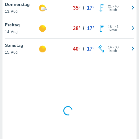
Donnerstag
21
-
45
35°
/
17°
km/h
13. Aug
IV,
Freitag
16
-
41
38°
/
17°
kie-
km/h
14. Aug
er
Samstag
14
-
33
40°
/
17°
it der
km/h
15. Aug
n von
cht
den sind,
 weiterhin
 Website
t
 indem Sie
ieren. In
l werden
über
, dass wir
s
, die für die
auf der
twendig