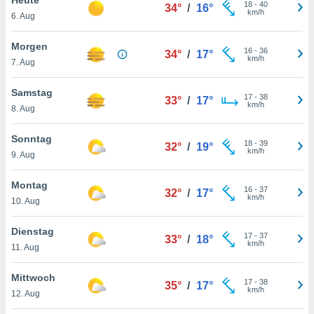
okies oder
18
-
40
34°
/
16°
km/h
6. Aug
 Partner
e es uns
n, das
Morgen
16
-
36
34°
/
17°
uf der
km/h
7. Aug
 verfolgen
lysieren
Samstag
17
-
38
33°
/
17°
km/h
8. Aug
s Profil zu
um Ihnen
ierende
Sonntag
18
-
39
32°
/
19°
nd
km/h
9. Aug
erte Inhalte
. Weitere
Montag
16
-
37
nen finden
32°
/
17°
km/h
10. Aug
rer
tlinie
. Sie
Dienstag
e
17
-
37
33°
/
18°
km/h
 jederzeit
11. Aug
, indem Sie
altfläche
Mittwoch
17
-
38
stellungen
35°
/
17°
km/h
12. Aug
n Rand
bsite