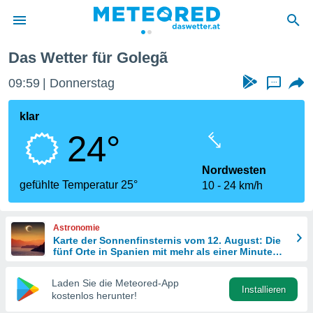
Das Wetter für Golegã
politik
09:59
Donnerstag
...
von
at) wurde
klar
uten
24°
m
llen, dass
estellten
Nordwesten
nen von
gefühlte Temperatur 25°
10
24 km/h
tät sind.
 diese
er die
Astronomie
Optionen
Karte der Sonnenfinsternis vom 12. August: Die
fünf Orte in Spanien mit mehr als einer Minute
Dunkelheit
 cookies
Laden Sie die Meteored-App
s adgang
Installieren
kostenlos herunter!
gitale