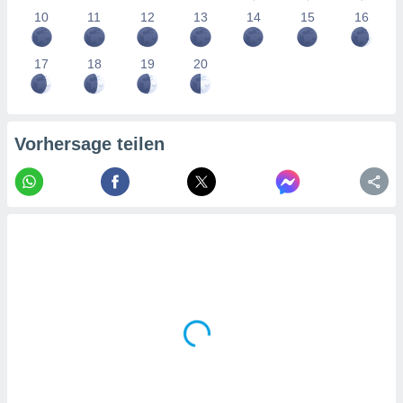
tner
10
11
12
13
14
15
16
17
18
19
20
Vorhersage teilen