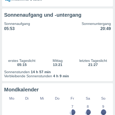
ntwicklung
serung der
Sonnenaufgang und -untergang
g
 Daten zur
Sonnenaufgang
Sonnenuntergang
n Inhalten.
05:53
20:49
ten und
ion durch
on
,
erte
erstes Tageslicht
Mittag
letztes Tageslicht
d Inhalte,
05:15
13:21
21:27
on
Sonnenstunden
14 h 57 min
ung und der
Verbleibende Sonnenstunden
4 h 9 min
ce von
nforschung
Mondkalender
icklung
serung von
Mo
Di
Mi
Do
Fr
Sa
So
.
7
8
9
sere 1199