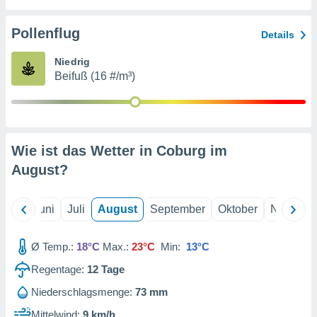
von
erte
Pollenflug
Details
verwendung
n zur
Niedrig
Beifuß (16 #/m³)
erter
rstellung
n zur
ierung von
verwendung
Wie ist das Wetter in Coburg im
n zur
August
?
erter
essung der
ung,
Mai
Juni
Juli
August
September
Oktober
Novembe
er
ce von
analyse von
Ø Temp.:
18°C
Max.:
23°C
Min:
13°C
n durch
Regentage:
12
Tage
 oder
onen von
Niederschlagsmenge:
73 mm
nen
Mittelwind:
9 km/h