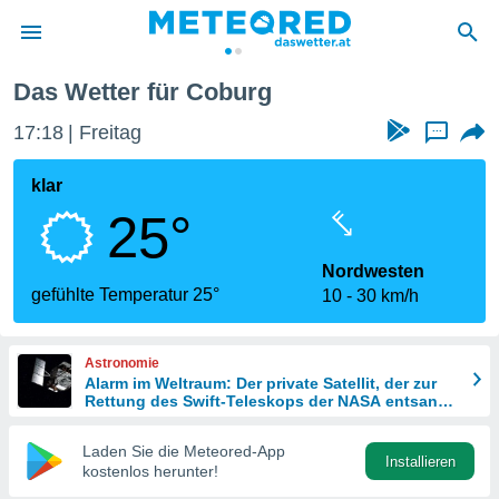
Das Wetter für Coburg
politik
17:18
Freitag
...
von
at) wurde
klar
uten
25°
m
llen, dass
estellten
Nordwesten
nen von
gefühlte Temperatur 25°
10
30 km/h
tät sind.
 diese
er die
Astronomie
Optionen
Alarm im Weltraum: Der private Satellit, der zur
Rettung des Swift-Teleskops der NASA entsandt
wurde
 cookies
Laden Sie die Meteored-App
s adgang
Installieren
kostenlos herunter!
gitale