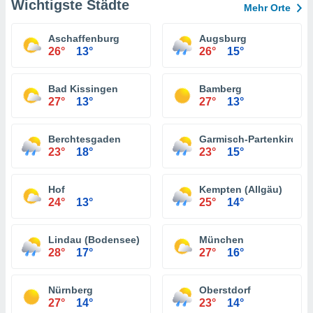
Wichtigste Städte
Mehr Orte
Aschaffenburg
Augsburg
26°
13°
26°
15°
Bad Kissingen
Bamberg
27°
13°
27°
13°
Berchtesgaden
Garmisch-Partenkirche
23°
18°
23°
15°
Hof
Kempten (Allgäu)
24°
13°
25°
14°
Lindau (Bodensee)
München
28°
17°
27°
16°
Nürnberg
Oberstdorf
27°
14°
23°
14°