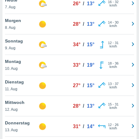
okies oder
16
-
32
26°
/
13°
km/h
7. Aug
 Partner
e es uns
n, das
Morgen
14
-
30
28°
/
13°
uf der
km/h
8. Aug
 verfolgen
lysieren
Sonntag
12
-
31
34°
/
15°
km/h
9. Aug
s Profil zu
um Ihnen
ierende
Montag
18
-
36
33°
/
19°
nd
km/h
10. Aug
erte Inhalte
. Weitere
Dienstag
13
-
37
nen finden
27°
/
15°
km/h
11. Aug
rer
tlinie
. Sie
Mittwoch
e
15
-
31
28°
/
13°
km/h
 jederzeit
12. Aug
, indem Sie
altfläche
Donnerstag
12
-
26
stellungen
31°
/
14°
km/h
13. Aug
n Rand
bsite