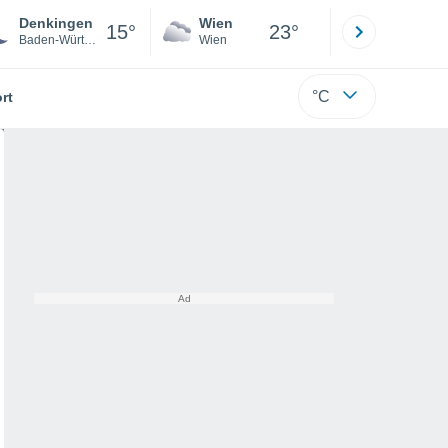
Denkingen
Wien
Innsbruck
15°
23°
Baden-Württemberg
Wien
Tirol
°C
rt