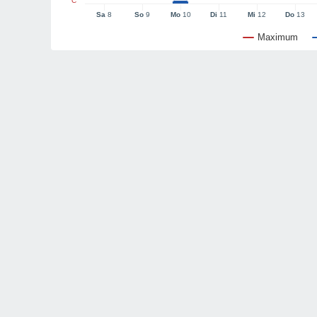
°C
Sa
8
So
9
Mo
10
Di
11
Mi
12
Do
13
Maximum