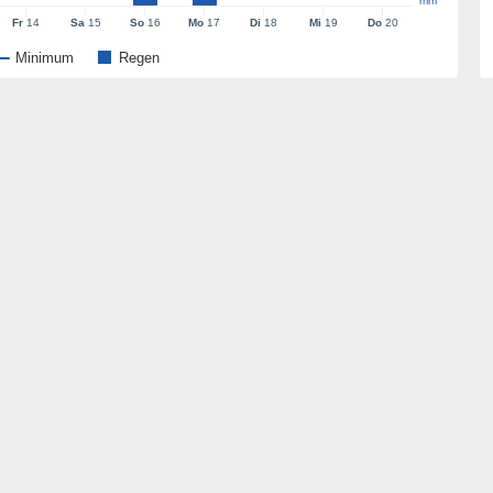
mm
Fr
14
Sa
15
So
16
Mo
17
Di
18
Mi
19
Do
20
Minimum
Regen