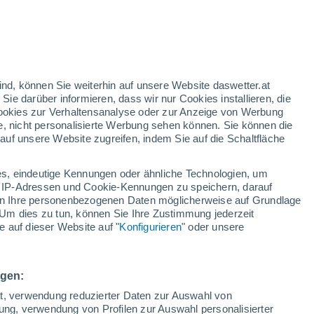
nd
:
24%
ind, können Sie weiterhin auf unsere Website daswetter.at
 Sie darüber informieren, dass wir nur Cookies installieren, die
 Cookies zur Verhaltensanalyse oder zur Anzeige von Werbung
e, nicht personalisierte Werbung sehen können. Sie können die
uf unsere Website zugreifen, indem Sie auf die Schaltfläche
ur
dt
s, eindeutige Kennungen oder ähnliche Technologien, um
Temperaturen
Regenradar
Satelliten
Wettermodelle
 IP-Adressen und Cookie-Kennungen zu speichern, darauf
iten Ihre personenbezogenen Daten möglicherweise auf Grundlage
Um dies zu tun, können Sie Ihre Zustimmung jederzeit
 auf dieser Website auf "
Konfigurieren
" oder unsere
ienstag
Mittwoch
Donnerstag
Freitag
11. Aug
12. Aug
13. Aug
14. Aug
ngen:
ät, verwendung reduzierter Daten zur Auswahl von
bung, verwendung von Profilen zur Auswahl personalisierter