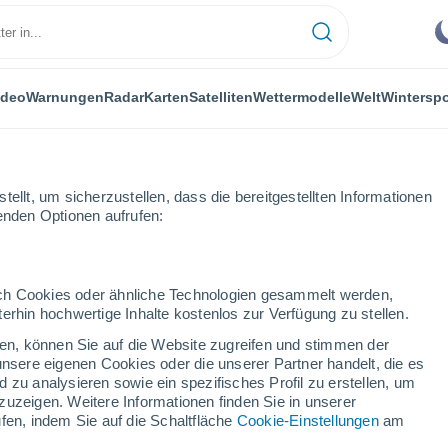
ideo
Warnungen
Radar
Karten
Satelliten
Wettermodelle
Welt
Winterspo
ellt, um sicherzustellen, dass die bereitgestellten Informationen
genden Optionen aufrufen:
ngen
durch Cookies oder ähnliche Technologien gesammelt werden,
erhin hochwertige Inhalte kostenlos zur Verfügung zu stellen.
gen
cken, können Sie auf die Website zugreifen und stimmen der
unsere eigenen Cookies oder die unserer Partner handelt, die es
...
 zu analysieren sowie ein spezifisches Profil zu erstellen, um
zuzeigen. Weitere Informationen finden Sie in unserer
Stündlich
fen, indem Sie auf die Schaltfläche
Cookie-Einstellungen
am
Klarer Himmel in den nächsten
Stunden