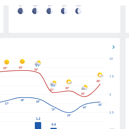
17
18
19
20
21
10
33°
33°
32°
7.5
26°
22°
21°
19°
5
18°
18°
17°
16°
14°
13°
2.5
10°
1.2
0.4