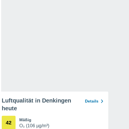
Luftqualität in Denkingen
Details
heute
Mäßig
42
O₃ (106 µg/m³)