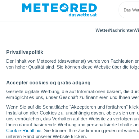
Wetter
Nachrichten
V
Privatlivspolitik
Der Inhalt von Meteored (daswetter.at) wurde von Fachleuten erst
von hoher Qualität sind. Sie können diese Website über die fol
Accepter cookies og gratis adgang
Home
Deutschland
Baden-Württemberg
Denki
Gezielte digitale Werbung, die auf Informationen basiert, die 
ermöglicht es uns, unser Geschäft zu finanzieren und Ihnen weit
Das Wetter für Denkin
Wenn Sie auf die Schaltfläche "Akzeptieren und fortfahren" kli
Installation aller Cookies zu, unabhängig davon, ob es sich um 
01:00
Samstag
uns ermöglichen, das Verhalten auf der Website zu verfolgen und
Ihnen darauf basierende Werbung und personalisierte Inhalte an
Cookie-Richtlinie
. Sie können Ihre Zustimmung jederzeit widerru
klarer Himmel
unteren Rand unserer Website klicken.