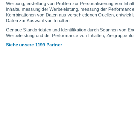
0.2 mm
Werbung, erstellung von Profilen zur Personalisierung von Inhal
Inhalte, messung der Werbeleistung, messung der Performance v
32°
/
17°
30°
/
18°
29°
/
13°
Kombinationen von Daten aus verschiedenen Quellen, entwickl
Daten zur Auswahl von Inhalten.
15
-
43
km/h
15
-
37
km/h
14
14
-
28
km/h
Genaue Standortdaten und Identifikation durch Scannen von En
Werbeleistung und der Performance von Inhalten, Zielgruppen
Siehe unsere 1199 Partner
Das Wetter für Denkingen Heute
, 8. 
klarer Himmel
16°
01:00
gefühlte T.
16°
klarer Himmel
15°
02:00
gefühlte T.
15°
klarer Himmel
15°
03:00
gefühlte T.
15°
klarer Himmel
14°
05:00
gefühlte T.
14°