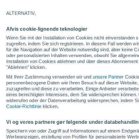
16°
ALTERNATIV,
abneh. Mo
Afvis cookie-lignende teknologier
Beleuchtet
gefühlte Temperatur 16°
Wenn Sie mit der Installation von Cookies nicht einverstanden s
zugreifen, indem Sie sich registrieren. In diesem Fall werden wir
für die Navigation auf der Website notwendig sind, aber keine
oder personalisierten Inhalten verwenden, obwohl Sie allgemein
Astronomie
Installation von Cookies ablehnen und über dieses Abonnement a
Alarm im Weltraum: Der private Satellit, der z
Rettung des Swift-Teleskops der NASA entsan
"Ablehnen" klicken.
wurde
Mit Ihrer Zustimmung verwenden wir und
unsere Partner
Cookie
Wetter 1 - 7 Tage
Aktuell
Vorhersagekarte für die 
personenbezogene Daten wie Ihren Besuch auf dieser Website,
zuzugreifen und diese zu verarbeiten. Einige Anbieter verarbe
eines berechtigten Interesses, dem Sie widersprechen können. 
widerrufen oder der Datenverarbeitung widersprechen, indem Sie
Morgen
Montag
D
Cookie-Richtlinie
Heute
klicken.
9. Aug
10. Aug
8. Aug
Vi og vores partnere gør følgende under databehandli
Speichern von oder Zugriff auf Informationen auf einem Endger
Werbeanzeigen, erstellung von Profilen für personalisierte Wer
60%