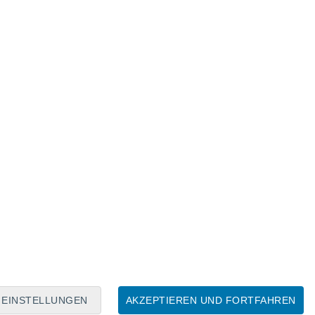
Mondkalender
Mo
Di
Mi
Do
Fr
Sa
So
8
9
10
11
12
13
14
15
16
EINSTELLUNGEN
AKZEPTIEREN UND FORTFAHREN