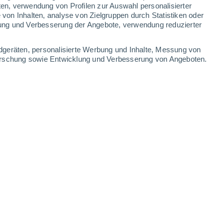
ten, verwendung von Profilen zur Auswahl personalisierter
on Inhalten, analyse von Zielgruppen durch Statistiken oder
28°
/
16°
30°
/
14°
32°
/
15°
33°
/
17°
ung und Verbesserung der Angebote, verwendung reduzierter
-
32
km/h
12
-
30
km/h
8
-
26
km/h
7
-
29
km/h
dgeräten, personalisierte Werbung und Inhalte, Messung von
forschung sowie Entwicklung und Verbesserung von Angeboten.
August
Nordosten
0 niedrig
8
-
21 km/h
LSF:
nein
Nordosten
0 niedrig
6
-
16 km/h
LSF:
nein
Nordosten
0 niedrig
5
-
12 km/h
LSF:
nein
Nordosten
0 niedrig
5
-
11 km/h
LSF:
nein