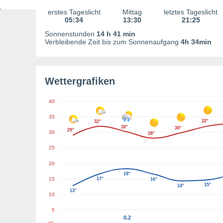
erstes Tageslicht
Mittag
letztes Tageslicht
05:34
13:30
21:25
Sonnenstunden
14 h 41 min
Verbleibende Zeit bis zum Sonnenaufgang
4h 34min
Wettergrafiken
40
35
32°
32°
30°
30°
29°
30
28°
25
20
18°
15
17°
16°
15°
14°
13°
10
5
0.2