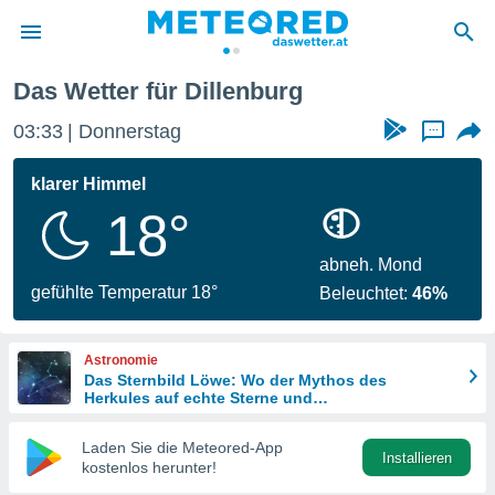
Das Wetter für Dillenburg
politik
03:33
Donnerstag
...
von
at) wurde
klarer Himmel
uten
18°
m
llen, dass
estellten
abneh. Mond
nen von
gefühlte Temperatur 18°
Beleuchtet:
46%
tät sind.
 diese
er die
Astronomie
Optionen
Das Sternbild Löwe: Wo der Mythos des
Herkules auf echte Sterne und
Meteoritenschauer trifft
 cookies
Laden Sie die Meteored-App
s adgang
Installieren
kostenlos herunter!
gitale