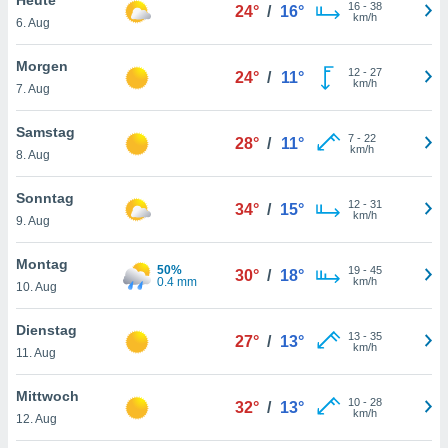
okies oder
16
-
38
24°
/
16°
km/h
6. Aug
 Partner
e es uns
n, das
Morgen
12
-
27
24°
/
11°
uf der
km/h
7. Aug
 verfolgen
lysieren
Samstag
7
-
22
28°
/
11°
km/h
8. Aug
s Profil zu
um Ihnen
ierende
Sonntag
12
-
31
34°
/
15°
nd
km/h
9. Aug
erte Inhalte
. Weitere
Montag
50%
19
-
45
nen finden
30°
/
18°
0.4 mm
km/h
10. Aug
rer
tlinie
. Sie
Dienstag
e
13
-
35
27°
/
13°
km/h
 jederzeit
11. Aug
, indem Sie
altfläche
Mittwoch
10
-
28
stellungen
32°
/
13°
km/h
12. Aug
n Rand
bsite