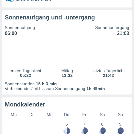
ntwicklung
serung der
Sonnenaufgang und -untergang
g
 Daten zur
Sonnenaufgang
Sonnenuntergang
n Inhalten.
06:00
21:03
ten und
ion durch
on
,
erte
erstes Tageslicht
Mittag
letztes Tageslicht
d Inhalte,
05:22
13:32
21:42
on
Sonnenstunden
15 h 3 min
ung und der
Verbleibende Zeit bis zum Sonnenaufgang
1h 49min
ce von
nforschung
Mondkalender
icklung
serung von
Mo
Di
Mi
Do
Fr
Sa
So
.
6
7
8
9
sere 1199