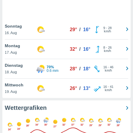
keine
r
analyse
nzeige von
Sonntag
der
9
-
28
29°
/
16°
km/h
erten
16. Aug
erwenden,
Montag
8
-
26
32°
/
16°
 nicht
km/h
17. Aug
erte
ehen
Dienstag
e können
70%
16
-
46
28°
/
18°
0.6 mm
km/h
ation von
18. Aug
lehnen und
s
Mittwoch
16
-
41
26°
/
13°
t auf
km/h
19. Aug
site
 indem Sie
altfläche
Wettergrafiken
 klicken.
Zustimmung
34°
30°
32°
37°
32°
32°
wir und
29°
29°
28°
28°
27°
24°
24°
tner