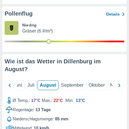
von
erte
Pollenflug
Details
verwendung
n zur
Niedrig
Gräser (6 #/m³)
erter
rstellung
n zur
ierung von
verwendung
Wie ist das Wetter in Dillenburg im
n zur
August
?
erter
essung der
ung,
Mai
Juni
Juli
August
September
Oktober
Novembe
er
ce von
analyse von
Ø Temp.:
17°C
Max.:
22°C
Min:
13°C
n durch
Regentage:
13
Tage
 oder
onen von
Niederschlagsmenge:
85 mm
nen
Mittelwind:
10 km/h