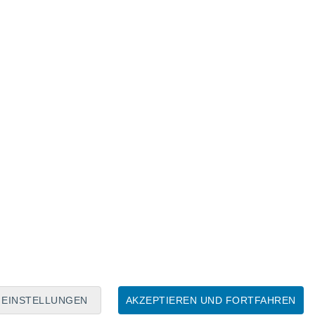
Mondkalender
Mo
Di
Mi
Do
Fr
Sa
So
7
8
9
10
11
12
13
14
15
16
17
18
19
20
EINSTELLUNGEN
AKZEPTIEREN UND FORTFAHREN