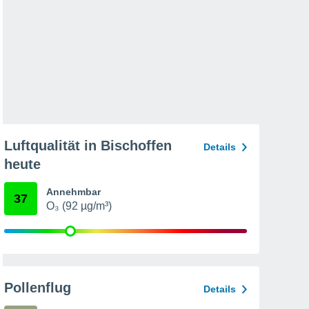
Luftqualität in Bischoffen
Details
heute
Annehmbar
37
O₃ (92 µg/m³)
Pollenflug
Details