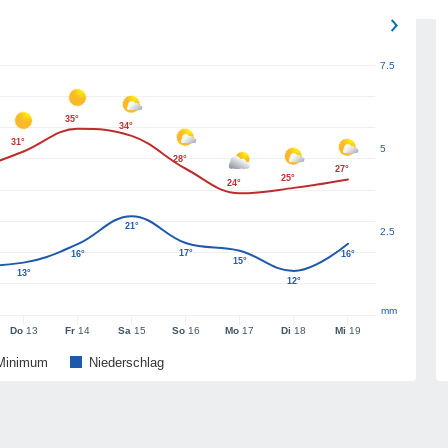
7.5
35°
34°
31°
5
28°
27°
25°
24°
21°
2.5
17°
16°
16°
15°
13°
12°
mm
Do
13
Fr
14
Sa
15
So
16
Mo
17
Di
18
Mi
19
Minimum
Niederschlag