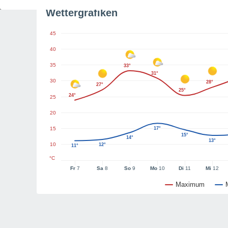
Wettergrafiken
45
40
35
33°
31°
30
28°
27°
25°
24°
25
20
15
17°
15°
14°
13°
10
12°
11°
°C
Fr
7
Sa
8
So
9
Mo
10
Di
11
Mi
12
Maximum