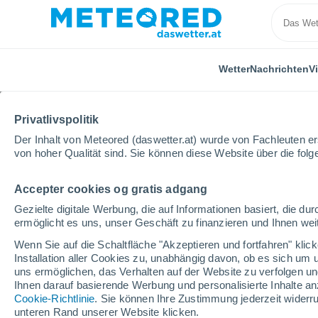
Wetter
Nachrichten
V
Privatlivspolitik
Der Inhalt von Meteored (daswetter.at) wurde von Fachleuten erst
von hoher Qualität sind. Sie können diese Website über die fol
Accepter cookies og gratis adgang
Home
Deutschland
Hessen
Bischoffen
Gezielte digitale Werbung, die auf Informationen basiert, die 
ermöglicht es uns, unser Geschäft zu finanzieren und Ihnen weit
Das Wetter für Bischof
Wenn Sie auf die Schaltfläche "Akzeptieren und fortfahren" kli
Installation aller Cookies zu, unabhängig davon, ob es sich um 
17:46
Freitag
uns ermöglichen, das Verhalten auf der Website zu verfolgen und
Ihnen darauf basierende Werbung und personalisierte Inhalte an
Cookie-Richtlinie
. Sie können Ihre Zustimmung jederzeit widerru
vereinzelt Wolken
unteren Rand unserer Website klicken.