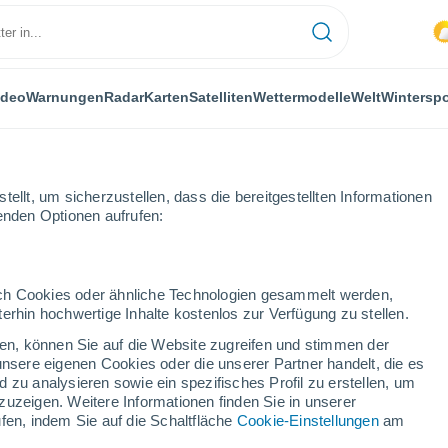
ideo
Warnungen
Radar
Karten
Satelliten
Wettermodelle
Welt
Winterspo
ellt, um sicherzustellen, dass die bereitgestellten Informationen
genden Optionen aufrufen:
durch Cookies oder ähnliche Technologien gesammelt werden,
erhin hochwertige Inhalte kostenlos zur Verfügung zu stellen.
fen
cken, können Sie auf die Website zugreifen und stimmen der
unsere eigenen Cookies oder die unserer Partner handelt, die es
...
 zu analysieren sowie ein spezifisches Profil zu erstellen, um
zuzeigen. Weitere Informationen finden Sie in unserer
Stündlich
fen, indem Sie auf die Schaltfläche
Cookie-Einstellungen
am
Bewölkter Himmel für die
nächsten Stunden