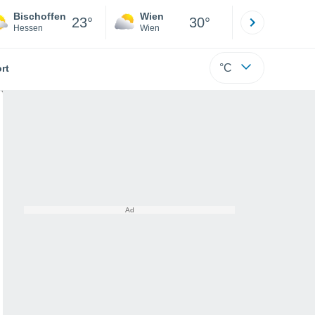
Bischoffen
Wien
Innsbruck
23°
30°
Hessen
Wien
Tirol
°C
rt