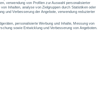
ten, verwendung von Profilen zur Auswahl personalisierter
on Inhalten, analyse von Zielgruppen durch Statistiken oder
31°
/
17°
25°
/
15°
28°
/
13°
31°
/
13°
ung und Verbesserung der Angebote, verwendung reduzierter
-
40
km/h
15
-
32
km/h
13
-
33
km/h
12
-
26
km/h
dgeräten, personalisierte Werbung und Inhalte, Messung von
forschung sowie Entwicklung und Verbesserung von Angeboten.
August
en
Nordwesten
2 niedrig
6
-
20 km/h
LSF:
nein
en
Nordwesten
1 niedrig
9
-
23 km/h
LSF:
nein
kt
Nordwesten
1 niedrig
13
-
28 km/h
LSF:
nein
en
Norden
0 niedrig
13
-
31 km/h
LSF:
nein