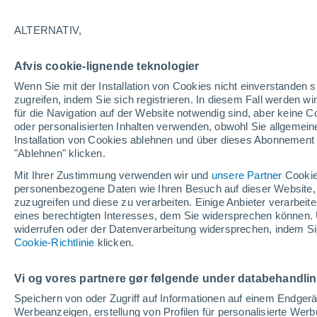
23°
ALTERNATIV,
Nordwest
Afvis cookie-lignende teknologier
gefühlte Temperatur 25°
9
-
23 km/
Wenn Sie mit der Installation von Cookies nicht einverstanden s
zugreifen, indem Sie sich registrieren. In diesem Fall werden wir
für die Navigation auf der Website notwendig sind, aber keine
oder personalisierten Inhalten verwenden, obwohl Sie allgemein
Astronomie
Installation von Cookies ablehnen und über dieses Abonnement a
Alarm im Weltraum: Der private Satellit, der z
Rettung des Swift-Teleskops der NASA entsan
"Ablehnen" klicken.
wurde
Mit Ihrer Zustimmung verwenden wir und
unsere Partner
Cookie
Wetter 1 - 7 Tage
Aktuell
Vorhersagekarte für die 
personenbezogene Daten wie Ihren Besuch auf dieser Website,
zuzugreifen und diese zu verarbeiten. Einige Anbieter verarbe
eines berechtigten Interesses, dem Sie widersprechen können. 
widerrufen oder der Datenverarbeitung widersprechen, indem Sie
Morgen
Sonntag
Cookie-Richtlinie
Heute
klicken.
8. Aug
9. Aug
7. Aug
Vi og vores partnere gør følgende under databehandli
Speichern von oder Zugriff auf Informationen auf einem Endger
Werbeanzeigen, erstellung von Profilen für personalisierte Wer