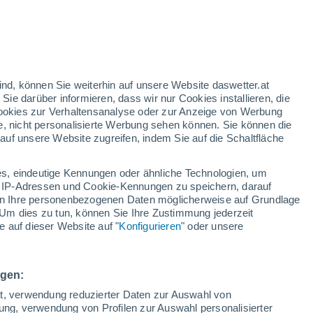
en
h
ind, können Sie weiterhin auf unsere Website daswetter.at
 Sie darüber informieren, dass wir nur Cookies installieren, die
 Cookies zur Verhaltensanalyse oder zur Anzeige von Werbung
e, nicht personalisierte Werbung sehen können. Sie können die
uf unsere Website zugreifen, indem Sie auf die Schaltfläche
ur
dt
s, eindeutige Kennungen oder ähnliche Technologien, um
Bewölkung
Regenradar
Satelliten
Wettermodelle
 IP-Adressen und Cookie-Kennungen zu speichern, darauf
iten Ihre personenbezogenen Daten möglicherweise auf Grundlage
Um dies zu tun, können Sie Ihre Zustimmung jederzeit
 auf dieser Website auf "
Konfigurieren
" oder unsere
Montag
Dienstag
Mittwoch
Donnerstag
10. Aug
11. Aug
12. Aug
13. Aug
ngen:
ät, verwendung reduzierter Daten zur Auswahl von
bung, verwendung von Profilen zur Auswahl personalisierter