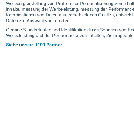
Werbung, erstellung von Profilen zur Personalisierung von Inhal
Inhalte, messung der Werbeleistung, messung der Performance v
27°
/
12°
33°
/
14°
24°
/
11°
Kombinationen von Daten aus verschiedenen Quellen, entwickl
Daten zur Auswahl von Inhalten.
9
-
24
km/h
14
-
33
km/h
17
13
-
31
km/h
Genaue Standortdaten und Identifikation durch Scannen von En
Werbeleistung und der Performance von Inhalten, Zielgruppen
Siehe unsere 1199 Partner
Das Wetter für Bischoffen Heute
, 7. 
vereinzelt Wolk
24°
17:00
gefühlte T.
25°
vereinzelt Wolk
23°
18:00
gefühlte T.
25°
teilweise bewöl
22°
19:00
gefühlte T.
25°
vereinzelt Wolk
20°
20:00
gefühlte T.
20°