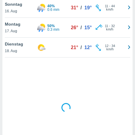
Sonntag
40%
11
-
44
31°
/
19°
0.6 mm
km/h
16. Aug
IV,
Montag
50%
11
-
32
26°
/
15°
kie-
0.3 mm
km/h
17. Aug
er
Dienstag
12
-
34
21°
/
12°
it der
km/h
18. Aug
n von
cht
den sind,
 weiterhin
 Website
t
 indem Sie
ieren. In
l werden
über
, dass wir
s
, die für die
auf der
twendig