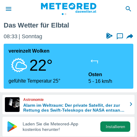
Das Wetter für Elbtal
politik
08:33
Sonntag
...
von
at) wurde
vereinzelt Wolken
uten
22°
m
llen, dass
estellten
Osten
nen von
gefühlte Temperatur 25°
5
16 km/h
tät sind.
 diese
er die
Astronomie
Optionen
Alarm im Weltraum: Der private Satellit, der zur
Rettung des Swift-Teleskops der NASA entsandt
wurde
 cookies
Laden Sie die Meteored-App
s adgang
Installieren
kostenlos herunter!
gitale