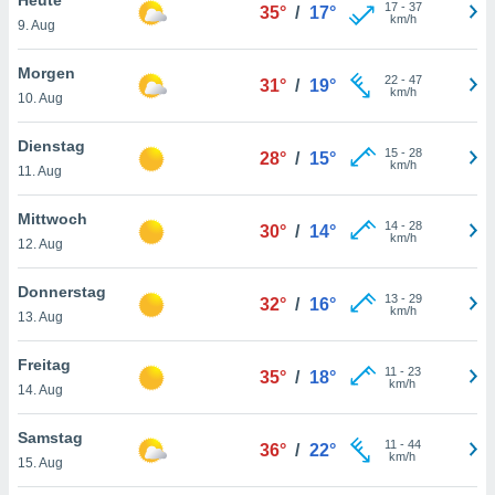
okies oder
17
-
37
35°
/
17°
km/h
9. Aug
 Partner
e es uns
n, das
Morgen
22
-
47
31°
/
19°
uf der
km/h
10. Aug
 verfolgen
lysieren
Dienstag
15
-
28
28°
/
15°
km/h
11. Aug
s Profil zu
um Ihnen
ierende
Mittwoch
14
-
28
30°
/
14°
nd
km/h
12. Aug
erte Inhalte
. Weitere
Donnerstag
13
-
29
nen finden
32°
/
16°
km/h
13. Aug
rer
tlinie
. Sie
Freitag
e
11
-
23
35°
/
18°
km/h
 jederzeit
14. Aug
, indem Sie
altfläche
Samstag
11
-
44
stellungen
36°
/
22°
km/h
15. Aug
n Rand
bsite