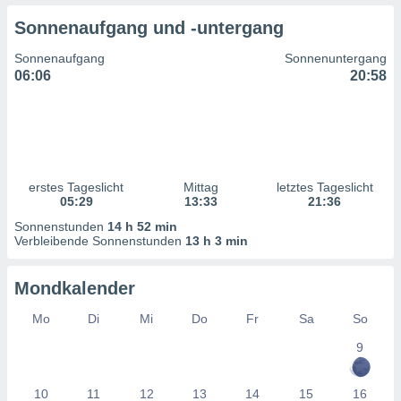
ntwicklung
Sonnenaufgang und -untergang
serung der
Sonnenaufgang
Sonnenuntergang
g
06:06
20:58
 Daten zur
n Inhalten.
ten und
ion durch
on
erstes Tageslicht
Mittag
letztes Tageslicht
,
05:29
13:33
21:36
erte
d Inhalte,
Sonnenstunden
14 h 52 min
on
Verbleibende Sonnenstunden
13 h 3 min
ung und der
ce von
Mondkalender
nforschung
Mo
Di
Mi
Do
Fr
Sa
So
icklung
serung von
9
.
sere 1199
10
11
12
13
14
15
16