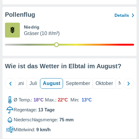
von
erte
Pollenflug
Details
verwendung
n zur
Niedrig
Gräser (10 #/m³)
erter
rstellung
n zur
ierung von
verwendung
Wie ist das Wetter in Elbtal im
August
?
n zur
erter
essung der
Mai
Juni
Juli
August
September
Oktober
Novembe
ung,
er
Ø Temp.:
18°C
Max.:
22°C
Min:
13°C
ce von
analyse von
Regentage:
13
Tage
n durch
 oder
Niederschlagsmenge:
75 mm
onen von
Mittelwind:
9 km/h
nen