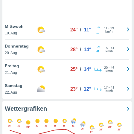
keine
r
analyse
nzeige von
Mittwoch
der
11
-
29
24°
/
11°
km/h
erten
19. Aug
erwenden,
Donnerstag
15
-
41
28°
/
14°
 nicht
km/h
20. Aug
erte
ehen
Freitag
e können
20
-
46
25°
/
14°
km/h
ation von
21. Aug
lehnen und
s
Samstag
17
-
41
23°
/
12°
t auf
km/h
22. Aug
site
 indem Sie
altfläche
Wettergrafiken
 klicken.
Zustimmung
35°
31°
30°
32°
35°
36°
31°
wir und
28°
28°
26°
24°
25°
tner
21°