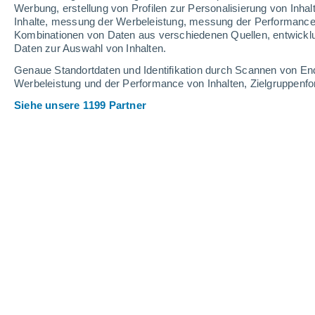
Werbung, erstellung von Profilen zur Personalisierung von Inhal
Inhalte, messung der Werbeleistung, messung der Performance v
30°
/
27°
30°
/
27°
30°
/
28°
Kombinationen von Daten aus verschiedenen Quellen, entwickl
Daten zur Auswahl von Inhalten.
21
-
31
km/h
14
-
21
km/h
15
23
-
32
km/h
Genaue Standortdaten und Identifikation durch Scannen von En
Werbeleistung und der Performance von Inhalten, Zielgruppen
Siehe unsere 1199 Partner
Das Wetter für Es Canar Heute
, 9. Au
klar
29°
12:00
gefühlte T.
35°
klar
29°
13:00
gefühlte T.
36°
klar
29°
14:00
gefühlte T.
36°
klar
29°
15:00
gefühlte T.
36°