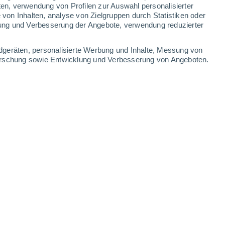
ten, verwendung von Profilen zur Auswahl personalisierter
on Inhalten, analyse von Zielgruppen durch Statistiken oder
29°
/
27°
30°
/
27°
30°
/
26°
30°
/
27°
ung und Verbesserung der Angebote, verwendung reduzierter
-
24
km/h
11
-
20
km/h
13
-
23
km/h
14
-
24
km/h
dgeräten, personalisierte Werbung und Inhalte, Messung von
forschung sowie Entwicklung und Verbesserung von Angeboten.
gust
Osten
6 hoch
18
-
27 km/h
LSF:
15-25
Osten
8 sehr hoch!
18
-
27 km/h
LSF:
25-50
Osten
8 sehr hoch!
16
-
26 km/h
LSF:
25-50
Osten
8 sehr hoch!
15
-
24 km/h
LSF:
25-50