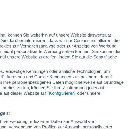
gelbe Warnstufe
Heute mäßige Wetterwarnung wegen
hitze in Es Canar
h
ind, können Sie weiterhin auf unsere Website daswetter.at
 Sie darüber informieren, dass wir nur Cookies installieren, die
 Cookies zur Verhaltensanalyse oder zur Anzeige von Werbung
e, nicht personalisierte Werbung sehen können. Sie können die
uf unsere Website zugreifen, indem Sie auf die Schaltfläche
ur
dt
s, eindeutige Kennungen oder ähnliche Technologien, um
Temperaturen
Regenradar
Satelliten
Wettermodelle
 IP-Adressen und Cookie-Kennungen zu speichern, darauf
iten Ihre personenbezogenen Daten möglicherweise auf Grundlage
Um dies zu tun, können Sie Ihre Zustimmung jederzeit
 auf dieser Website auf "
Konfigurieren
" oder unsere
ittwoch
Donnerstag
Freitag
Samstag
12. Aug
13. Aug
14. Aug
15. Aug
ngen:
ät, verwendung reduzierter Daten zur Auswahl von
bung, verwendung von Profilen zur Auswahl personalisierter