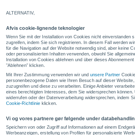
29°
ALTERNATIV,
UV
6 hoc
Afvis cookie-lignende teknologier
gefühlte Temperatur 35°
LSF
15-25
Wenn Sie mit der Installation von Cookies nicht einverstanden s
zugreifen, indem Sie sich registrieren. In diesem Fall werden wir
für die Navigation auf der Website notwendig sind, aber keine
oder personalisierten Inhalten verwenden, obwohl Sie allgemein
Astronomie
Installation von Cookies ablehnen und über dieses Abonnement a
Alarm im Weltraum: Der private Satellit, der z
Rettung des Swift-Teleskops der NASA entsan
"Ablehnen" klicken.
wurde
Mit Ihrer Zustimmung verwenden wir und
unsere Partner
Cookie
Wetter 1 - 7 Tage
Aktuell
Vorhersagekarte für die 
personenbezogene Daten wie Ihren Besuch auf dieser Website,
zuzugreifen und diese zu verarbeiten. Einige Anbieter verarbe
eines berechtigten Interesses, dem Sie widersprechen können. 
widerrufen oder der Datenverarbeitung widersprechen, indem Sie
Morgen
Dienstag
M
Cookie-Richtlinie
Heute
klicken.
10. Aug
11. Aug
9. Aug
Vi og vores partnere gør følgende under databehandli
Speichern von oder Zugriff auf Informationen auf einem Endger
Werbeanzeigen, erstellung von Profilen für personalisierte Wer