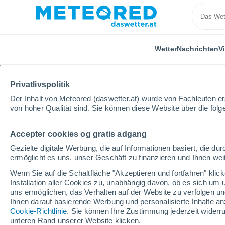
Wetter
Nachrichten
V
Privatlivspolitik
Der Inhalt von Meteored (daswetter.at) wurde von Fachleuten erst
von hoher Qualität sind. Sie können diese Website über die fol
Accepter cookies og gratis adgang
Home
Spanien
Balearische Inseln
Es Canar
Gezielte digitale Werbung, die auf Informationen basiert, die 
ermöglicht es uns, unser Geschäft zu finanzieren und Ihnen weit
Das Wetter für Es Cana
Wenn Sie auf die Schaltfläche "Akzeptieren und fortfahren" kli
Installation aller Cookies zu, unabhängig davon, ob es sich um 
11:40
Sonntag
uns ermöglichen, das Verhalten auf der Website zu verfolgen und
Ihnen darauf basierende Werbung und personalisierte Inhalte an
Cookie-Richtlinie
. Sie können Ihre Zustimmung jederzeit widerru
klar
unteren Rand unserer Website klicken.