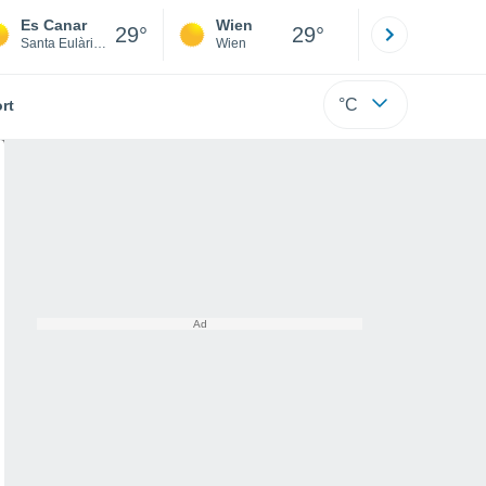
Es Canar
Wien
Innsbruck
29°
29°
Santa Eulària des Riu
Wien
Tirol
°C
rt