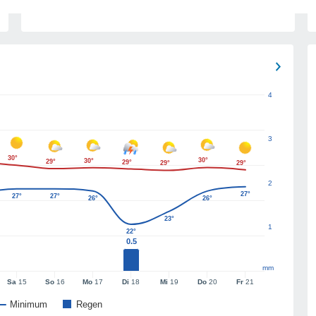
4
3
30°
30°
30°
29°
29°
29°
29°
2
27°
27°
27°
26°
26°
23°
1
22°
0.5
mm
Sa
15
So
16
Mo
17
Di
18
Mi
19
Do
20
Fr
21
Minimum
Regen