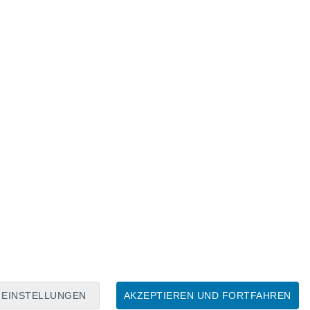
Mondkalender
Mo
Di
Mi
Do
Fr
Sa
So
9
10
11
12
13
14
15
16
17
18
19
20
21
22
EINSTELLUNGEN
AKZEPTIEREN UND FORTFAHREN