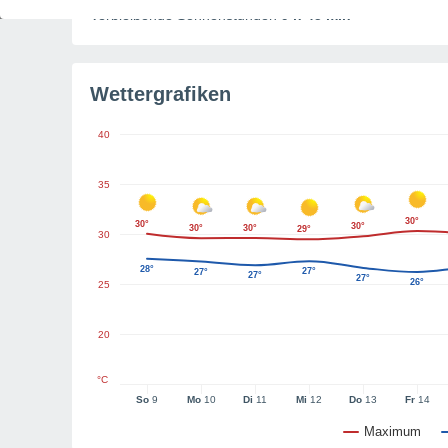
Verbleibende Sonnenstunden
9 h 45 min
Wettergrafiken
40
35
30°
30°
30°
30°
30°
29°
30
28°
27°
27°
27°
27°
26°
25
20
°C
So
9
Mo
10
Di
11
Mi
12
Do
13
Fr
14
Maximum