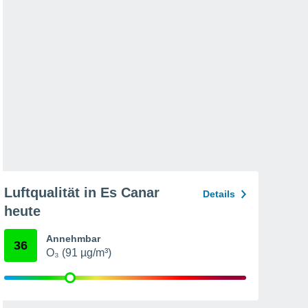
Luftqualität in Es Canar
Details
heute
Annehmbar
36
O₃ (91 µg/m³)