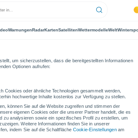
ideo
Warnungen
Radar
Karten
Satelliten
Wettermodelle
Welt
Winterspo
ellt, um sicherzustellen, dass die bereitgestellten Informationen
genden Optionen aufrufen:
durch Cookies oder ähnliche Technologien gesammelt werden,
erhin hochwertige Inhalte kostenlos zur Verfügung zu stellen.
r
cken, können Sie auf die Website zugreifen und stimmen der
unsere eigenen Cookies oder die unserer Partner handelt, die es
...
 zu analysieren sowie ein spezifisches Profil zu erstellen, um
zuzeigen. Weitere Informationen finden Sie in unserer
Stündlich
fen, indem Sie auf die Schaltfläche
Cookie-Einstellungen
am
Klarer Himmel in den nächsten
Stunden