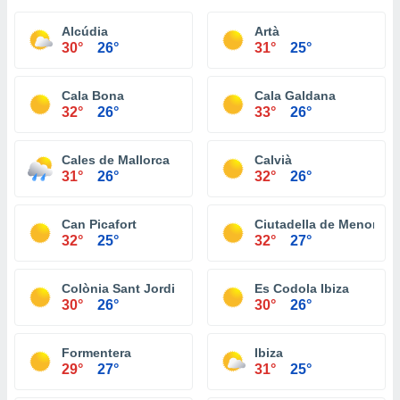
Alcúdia
Artà
30°
26°
31°
25°
Cala Bona
Cala Galdana
32°
26°
33°
26°
Cales de Mallorca
Calvià
31°
26°
32°
26°
Can Picafort
Ciutadella de Menorca
32°
25°
32°
27°
Colònia Sant Jordi
Es Codola Ibiza
30°
26°
30°
26°
Formentera
Ibiza
29°
27°
31°
25°