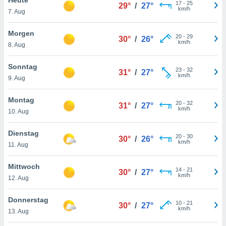
okies oder
17
-
25
29°
/
27°
km/h
7. Aug
 Partner
e es uns
n, das
Morgen
20
-
29
30°
/
26°
uf der
km/h
8. Aug
 verfolgen
lysieren
Sonntag
23
-
32
31°
/
27°
km/h
9. Aug
s Profil zu
um Ihnen
ierende
Montag
20
-
32
31°
/
27°
nd
km/h
10. Aug
erte Inhalte
. Weitere
Dienstag
20
-
30
nen finden
30°
/
26°
km/h
11. Aug
rer
tlinie
. Sie
Mittwoch
e
14
-
21
30°
/
27°
km/h
 jederzeit
12. Aug
, indem Sie
altfläche
Donnerstag
10
-
21
stellungen
30°
/
27°
km/h
13. Aug
n Rand
bsite