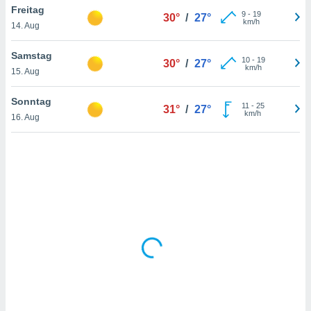
Freitag
9
-
19
30°
/
27°
km/h
14. Aug
IV,
Samstag
10
-
19
30°
/
27°
kie-
km/h
15. Aug
er
Sonntag
11
-
25
31°
/
27°
it der
km/h
16. Aug
n von
cht
den sind,
 weiterhin
 Website
t
 indem Sie
ieren. In
l werden
über
, dass wir
s
, die für die
auf der
twendig