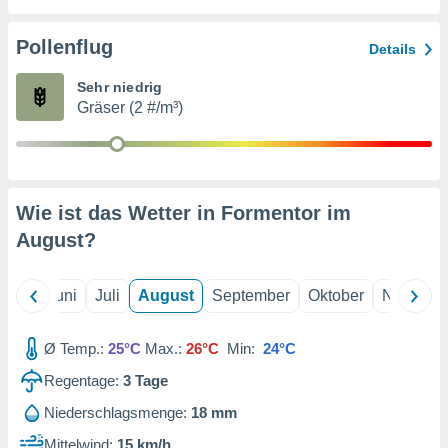
von
erte
Pollenflug
Details
verwendung
n zur
Sehr niedrig
Gräser (2 #/m³)
erter
rstellung
n zur
ierung von
verwendung
Wie ist das Wetter in Formentor im
n zur
August
?
erter
essung der
ung,
Mai
Juni
Juli
August
September
Oktober
Novembe
er
ce von
analyse von
Ø Temp.:
25°C
Max.:
26°C
Min:
24°C
n durch
Regentage:
3
Tage
 oder
onen von
Niederschlagsmenge:
18 mm
nen
Mittelwind:
15 km/h