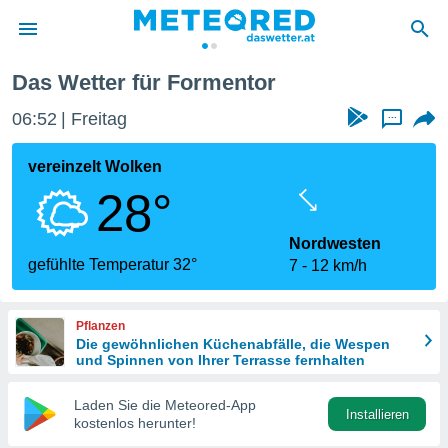
Das Wetter für Formentor
politik
06:52
Freitag
...
von
at) wurde
vereinzelt Wolken
uten
28°
m
llen, dass
estellten
Nordwesten
nen von
gefühlte Temperatur 32°
7
12 km/h
tät sind.
 diese
er die
Pflanzen
Optionen
Die gewöhnlichen Küchenabfälle, die Wespen
und Spinnen von Ihrer Terrasse fernhalten
 cookies
Laden Sie die Meteored-App
s adgang
Installieren
kostenlos herunter!
gitale