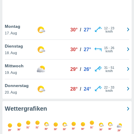
keine
r
analyse
nzeige von
Montag
der
12
-
23
30°
/
27°
km/h
erten
17. Aug
erwenden,
Dienstag
15
-
26
30°
/
27°
 nicht
km/h
18. Aug
erte
ehen
Mittwoch
e können
31
-
51
29°
/
26°
km/h
ation von
19. Aug
lehnen und
s
Donnerstag
22
-
33
28°
/
24°
t auf
km/h
20. Aug
site
 indem Sie
altfläche
Wettergrafiken
 klicken.
Zustimmung
wir und
31°
31°
31°
30°
30°
30°
30°
30°
30°
30°
30°
29°
29°
tner