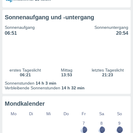
ntwicklung
serung der
Sonnenaufgang und -untergang
g
 Daten zur
Sonnenaufgang
Sonnenuntergang
n Inhalten.
06:51
20:54
ten und
ion durch
on
,
erte
erstes Tageslicht
Mittag
letztes Tageslicht
d Inhalte,
06:21
13:53
21:23
on
Sonnenstunden
14 h 3 min
ung und der
Verbleibende Sonnenstunden
14 h 32 min
ce von
nforschung
Mondkalender
icklung
serung von
Mo
Di
Mi
Do
Fr
Sa
So
.
7
8
9
sere 1199