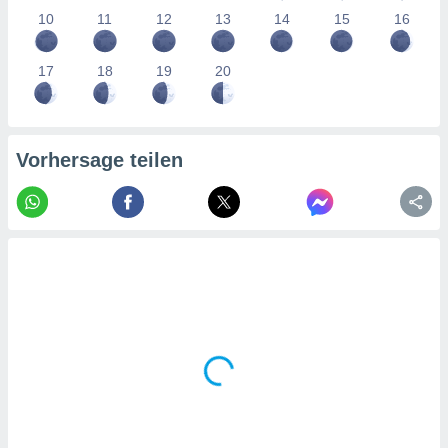
tner
10
11
12
13
14
15
16
17
18
19
20
Vorhersage teilen