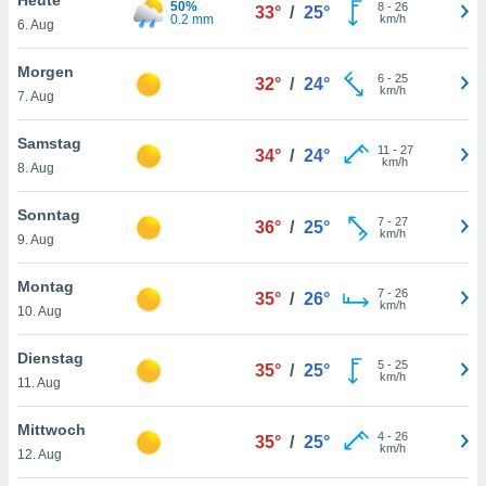
50%
okies oder
8
-
26
33°
/
25°
0.2 mm
km/h
6. Aug
 Partner
e es uns
n, das
Morgen
6
-
25
32°
/
24°
uf der
km/h
7. Aug
 verfolgen
lysieren
Samstag
11
-
27
34°
/
24°
km/h
8. Aug
s Profil zu
um Ihnen
ierende
Sonntag
7
-
27
36°
/
25°
nd
km/h
9. Aug
erte Inhalte
. Weitere
Montag
7
-
26
nen finden
35°
/
26°
km/h
10. Aug
rer
tlinie
. Sie
Dienstag
e
5
-
25
35°
/
25°
km/h
 jederzeit
11. Aug
, indem Sie
altfläche
Mittwoch
4
-
26
stellungen
35°
/
25°
km/h
12. Aug
n Rand
bsite