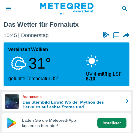
Das Wetter für Fornalutx
politik
10:45
Donnerstag
...
von
at) wurde
vereinzelt Wolken
uten
31°
m
llen, dass
estellten
UV
4 mäßig
LSF
nen von
gefühlte Temperatur 35°
6-10
tät sind.
 diese
er die
Astronomie
Optionen
Das Sternbild Löwe: Wo der Mythos des
Herkules auf echte Sterne und
Meteoritenschauer trifft
 cookies
Laden Sie die Meteored-App
s adgang
Installieren
kostenlos herunter!
gitale