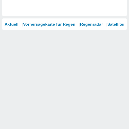
Aktuell
Vorhersagekarte für Regen
Regenradar
Satelliten