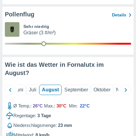
von
erte
Pollenflug
Details
verwendung
n zur
Sehr niedrig
Gräser (3 #/m³)
erter
rstellung
n zur
ierung von
verwendung
Wie ist das Wetter in Fornalutx im
n zur
August
?
erter
essung der
ung,
Mai
Juni
Juli
August
September
Oktober
Novembe
er
ce von
analyse von
Ø Temp.:
26°C
Max.:
30°C
Min:
22°C
n durch
Regentage:
3
Tage
 oder
onen von
Niederschlagsmenge:
23 mm
nen
Mittelwind:
8 km/h