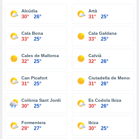
Alcúdia
Artà
30°
26°
31°
25°
Cala Bona
Cala Galdana
33°
25°
33°
25°
Cales de Mallorca
Calvià
32°
25°
32°
26°
Can Picafort
Ciutadella de Menorca
31°
25°
31°
26°
Colònia Sant Jordi
Es Codola Ibiza
30°
25°
30°
26°
Formentera
Ibiza
29°
27°
30°
25°