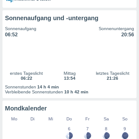
ntwicklung
serung der
Sonnenaufgang und -untergang
g
 Daten zur
Sonnenaufgang
Sonnenuntergang
n Inhalten.
06:52
20:56
ten und
ion durch
on
,
erte
erstes Tageslicht
Mittag
letztes Tageslicht
d Inhalte,
06:22
13:54
21:26
on
Sonnenstunden
14 h 4 min
ung und der
Verbleibende Sonnenstunden
10 h 42 min
ce von
nforschung
Mondkalender
icklung
serung von
Mo
Di
Mi
Do
Fr
Sa
So
.
6
7
8
9
sere 1199