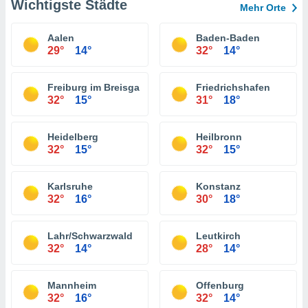
Wichtigste Städte
Mehr Orte
Aalen
Baden-Baden
29°
14°
32°
14°
Freiburg im Breisgau
Friedrichshafen
32°
15°
31°
18°
Heidelberg
Heilbronn
32°
15°
32°
15°
Karlsruhe
Konstanz
32°
16°
30°
18°
Lahr/Schwarzwald
Leutkirch
32°
14°
28°
14°
Mannheim
Offenburg
32°
16°
32°
14°