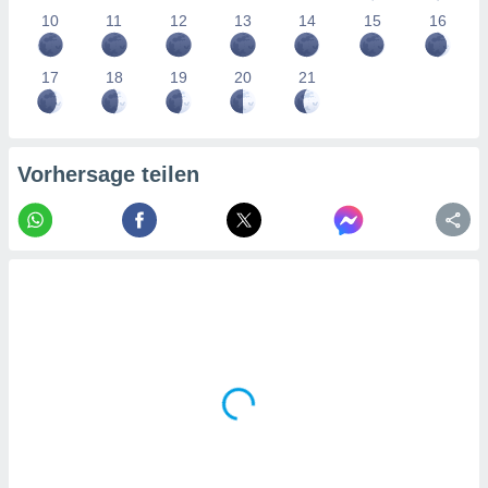
tner
10
11
12
13
14
15
16
17
18
19
20
21
Vorhersage teilen