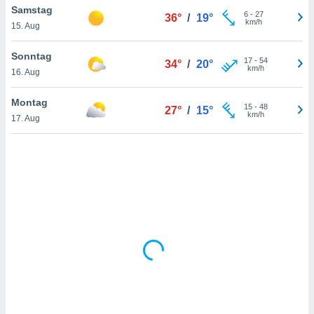
Samstag
6
-
27
36°
/
19°
km/h
15. Aug
IV,
Sonntag
17
-
54
34°
/
20°
kie-
km/h
16. Aug
er
Montag
15
-
48
27°
/
15°
it der
km/h
17. Aug
n von
cht
den sind,
 weiterhin
 Website
t
 indem Sie
ieren. In
l werden
über
, dass wir
s
, die für die
auf der
twendig