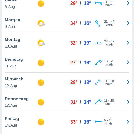
okies oder
11
-
27
29°
/
13°
km/h
8. Aug
 Partner
e es uns
n, das
Morgen
21
-
44
34°
/
16°
uf der
km/h
9. Aug
 verfolgen
lysieren
Montag
22
-
47
32°
/
19°
km/h
10. Aug
s Profil zu
um Ihnen
ierende
Dienstag
13
-
29
27°
/
16°
nd
km/h
11. Aug
erte Inhalte
. Weitere
Mittwoch
11
-
28
nen finden
28°
/
13°
km/h
12. Aug
rer
tlinie
. Sie
Donnerstag
e
11
-
29
31°
/
14°
km/h
 jederzeit
13. Aug
, indem Sie
altfläche
Freitag
5
-
18
stellungen
33°
/
16°
km/h
14. Aug
n Rand
bsite