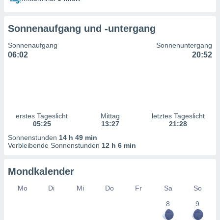
ntwicklung
serung der
Sonnenaufgang und -untergang
g
 Daten zur
Sonnenaufgang
Sonnenuntergang
n Inhalten.
06:02
20:52
ten und
ion durch
on
,
erte
erstes Tageslicht
Mittag
letztes Tageslicht
d Inhalte,
05:25
13:27
21:28
on
Sonnenstunden
14 h 49 min
ung und der
Verbleibende Sonnenstunden
12 h 6 min
ce von
nforschung
Mondkalender
icklung
serung von
Mo
Di
Mi
Do
Fr
Sa
So
.
8
9
sere 1199