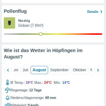
von
erte
Pollenflug
Details
verwendung
n zur
Niedrig
Gräser (7 #/m³)
erter
rstellung
n zur
ierung von
verwendung
Wie ist das Wetter in Höpfingen im
n zur
August
?
erter
essung der
ung,
Mai
Juni
Juli
August
September
Oktober
Novembe
er
ce von
analyse von
Ø Temp.:
19°C
Max.:
24°C
Min:
14°C
n durch
Regentage:
12
Tage
 oder
onen von
Niederschlagsmenge:
68 mm
nen
Mittelwind:
9 km/h