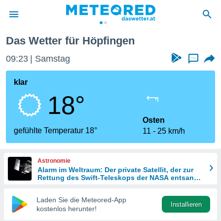
Das Wetter für Höpfingen
politik
09:23
Samstag
...
von
at) wurde
klar
uten
18°
m
llen, dass
estellten
Osten
nen von
gefühlte Temperatur 18°
11
25 km/h
tät sind.
 diese
er die
Astronomie
Optionen
Alarm im Weltraum: Der private Satellit, der zur
Rettung des Swift-Teleskops der NASA entsandt
wurde
 cookies
Laden Sie die Meteored-App
s adgang
Installieren
kostenlos herunter!
gitale