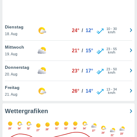
keine
r
analyse
nzeige von
Dienstag
der
10
-
30
24°
/
12°
km/h
erten
18. Aug
erwenden,
Mittwoch
23
-
55
21°
/
15°
 nicht
km/h
19. Aug
erte
ehen
Donnerstag
e können
23
-
50
23°
/
17°
km/h
ation von
20. Aug
lehnen und
s
Freitag
13
-
34
26°
/
14°
t auf
km/h
21. Aug
site
 indem Sie
altfläche
Wettergrafiken
 klicken.
Zustimmung
29°
34°
32°
31°
33°
36°
34°
wir und
28°
27°
27°
24°
23°
tner
21°