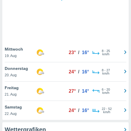
keine
r
analyse
nzeige von
der
erten
erwenden,
 nicht
Mittwoch
8
-
25
23°
/
16°
erte
km/h
19. Aug
ehen
e können
Donnerstag
8
-
27
ation von
24°
/
16°
km/h
20. Aug
lehnen und
s
t auf
Freitag
6
-
20
27°
/
14°
site
km/h
21. Aug
 indem Sie
altfläche
Samstag
22
-
52
 klicken.
24°
/
16°
km/h
22. Aug
Zustimmung
wir und
Wettergrafiken
tner