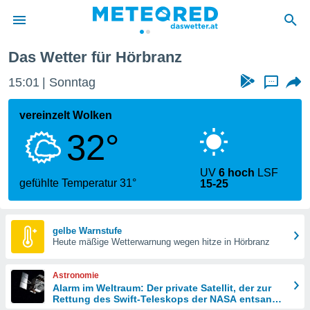
Das Wetter für Hörbranz
politik
15:01
Sonntag
...
von
at) wurde
vereinzelt Wolken
uten
32°
m
llen, dass
estellten
UV
6 hoch
LSF
nen von
gefühlte Temperatur 31°
15-25
tät sind.
 diese
er die
Optionen
gelbe Warnstufe
Heute mäßige Wetterwarnung wegen hitze in Hörbranz
 cookies
Astronomie
s adgang
Alarm im Weltraum: Der private Satellit, der zur
Rettung des Swift-Teleskops der NASA entsandt
gitale