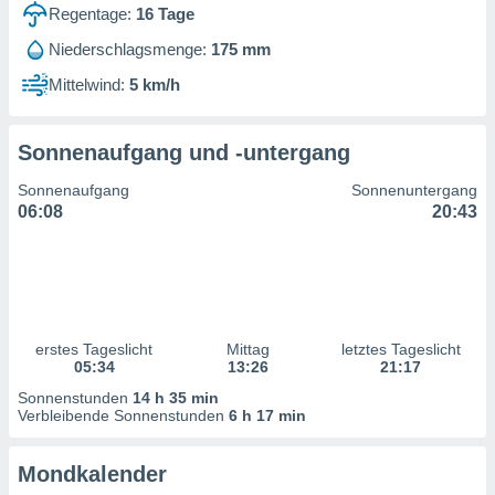
ntwicklung
Regentage:
16
Tage
serung der
Niederschlagsmenge:
175 mm
g
Mittelwind:
5 km/h
 Daten zur
n Inhalten.
Sonnenaufgang und -untergang
ten und
Sonnenaufgang
Sonnenuntergang
ion durch
06:08
20:43
on
,
erte
d Inhalte,
on
ung und der
ce von
erstes Tageslicht
Mittag
letztes Tageslicht
05:34
13:26
21:17
nforschung
Sonnenstunden
14 h 35 min
icklung
Verbleibende Sonnenstunden
6 h 17 min
serung von
.
Mondkalender
sere 1199