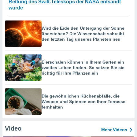
Rettung des Swift-Teleskops der NASA entsandt
wurde
Wird die Erde den Untergang der Sonne
überstehen? Die Wissenschaft schreibt
den letzten Tag unseres Planeten neu
Eierschalen können in Ihrem Garten ein
zweites Leben finden: So setzen Sie sie
richtig für Ihre Pflanzen ein
Die gewöhnlichen Küchenabfälle, die
Wespen und Spinnen von Ihrer Terrasse
fernhalten
Video
Mehr Videos