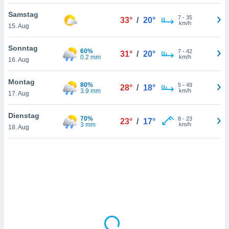
Samstag
7
-
35
33°
/
20°
km/h
15. Aug
IV,
kie-
Sonntag
60%
7
-
42
31°
/
20°
0.2 mm
km/h
16. Aug
er
it der
Montag
80%
5
-
49
28°
/
18°
n von
3.9 mm
km/h
17. Aug
cht
den sind,
Dienstag
70%
8
-
23
 weiterhin
23°
/
17°
3 mm
km/h
18. Aug
 Website
t
 indem Sie
ieren. In
l werden
über
, dass wir
s
, die für die
auf der
twendig