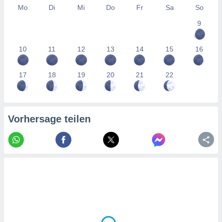
tner
Mo
Di
Mi
Do
Fr
Sa
So
9
10
11
12
13
14
15
16
17
18
19
20
21
22
Vorhersage teilen