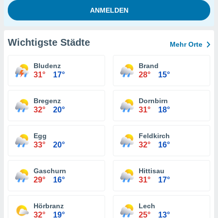
Wichtigste Städte
Mehr Orte
Bludenz
Brand
31°
17°
28°
15°
Bregenz
Dornbirn
32°
20°
31°
18°
Egg
Feldkirch
33°
20°
32°
16°
Gaschurn
Hittisau
29°
16°
31°
17°
Hörbranz
Lech
32°
19°
25°
13°