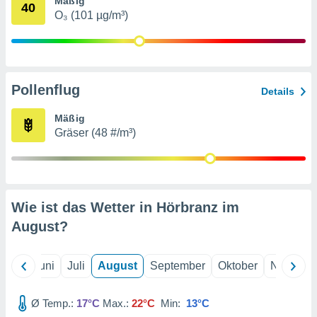
Mäßig
von
40
O₃ (101 µg/m³)
erte
verwendung
n zur
erter
Pollenflug
Details
rstellung
n zur
Mäßig
ierung von
Gräser (48 #/m³)
verwendung
n zur
erter
essung der
ung,
Wie ist das Wetter in Hörbranz im
er
August
?
ce von
analyse von
n durch
Mai
Juni
Juli
August
September
Oktober
Novembe
 oder
onen von
Ø Temp.:
17°C
Max.:
22°C
Min:
13°C
nen