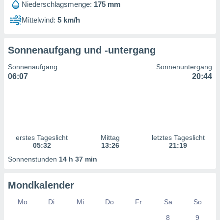
Niederschlagsmenge:
175 mm
ntwicklung
serung der
Mittelwind:
5 km/h
g
 Daten zur
Sonnenaufgang und -untergang
n Inhalten.
Sonnenaufgang
Sonnenuntergang
ten und
06:07
20:44
ion durch
on
,
erte
d Inhalte,
on
erstes Tageslicht
Mittag
letztes Tageslicht
ung und der
05:32
13:26
21:19
ce von
Sonnenstunden
14 h 37 min
nforschung
icklung
Mondkalender
serung von
.
Mo
Di
Mi
Do
Fr
Sa
So
sere 1199
8
9