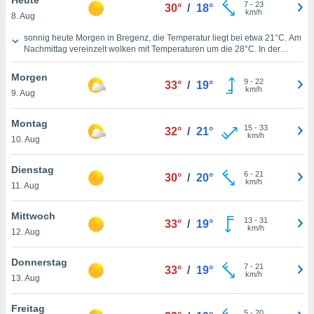
okies oder
7
-
23
30°
/
18°
km/h
8. Aug
 Partner
e es uns
Wettervorhersage für heute in Bregenz
sonnig heute Morgen in Bregenz, die Temperatur liegt bei etwa
21°C
. Am
n, das
Nachmittag vereinzelt wolken mit Temperaturen um die
28°C
. In der
uf der
kommenden Nacht werden
23°C
erwartet, vereinzelt wolken. Wind aus
 verfolgen
Nordwesten, mit einer Windgeschwindigkeit von
7 km/h
über den
Morgen
9
-
22
heutigen Tag hinweg.
33°
/
19°
lysieren
km/h
9. Aug
s Profil zu
Montag
um Ihnen
15
-
33
32°
/
21°
km/h
ierende
10. Aug
nd
erte Inhalte
Dienstag
6
-
21
30°
/
20°
. Weitere
km/h
11. Aug
nen finden
rer
Mittwoch
tlinie
. Sie
13
-
31
33°
/
19°
km/h
e
12. Aug
 jederzeit
, indem Sie
Donnerstag
7
-
21
33°
/
19°
altfläche
km/h
13. Aug
stellungen
n Rand
Freitag
bsite
5
-
20