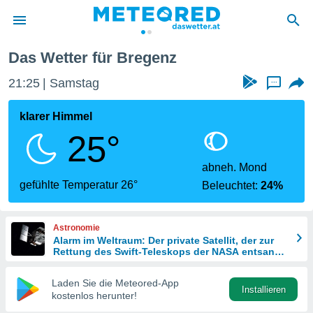
Das Wetter für Bregenz
politik
21:25
Samstag
...
von
at) wurde
klarer Himmel
uten
25°
m
llen, dass
estellten
abneh. Mond
nen von
gefühlte Temperatur 26°
Beleuchtet:
24%
tät sind.
 diese
er die
Astronomie
Optionen
Alarm im Weltraum: Der private Satellit, der zur
Rettung des Swift-Teleskops der NASA entsandt
wurde
 cookies
Laden Sie die Meteored-App
s adgang
Installieren
kostenlos herunter!
gitale