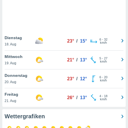
keine
r
analyse
nzeige von
der
erten
erwenden,
Dienstag
6
-
32
23°
/
15°
km/h
18. Aug
 nicht
erte
Mittwoch
ehen
5
-
27
21°
/
13°
km/h
19. Aug
e können
ation von
lehnen und
Donnerstag
6
-
20
23°
/
12°
s
km/h
20. Aug
t auf
site
Freitag
 indem Sie
4
-
18
26°
/
13°
km/h
21. Aug
altfläche
 klicken.
Wettergrafiken
Zustimmung
wir und
tner