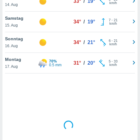
33°
/
19°
km/h
14. Aug
IV,
Samstag
7
-
21
34°
/
19°
km/h
15. Aug
kie-
Sonntag
er
6
-
21
34°
/
21°
km/h
16. Aug
it der
n von
Montag
cht
70%
5
-
33
31°
/
20°
0.5 mm
km/h
17. Aug
den sind,
 weiterhin
 Website
t
 indem Sie
ieren. In
l werden
über
, dass wir
s
, die für die
auf der
twendig