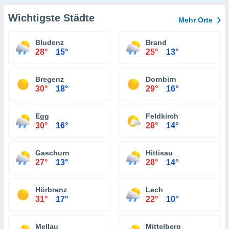
Wichtigste Städte
Mehr Orte
Bludenz
Brand
28°
15°
25°
13°
Bregenz
Dornbirn
30°
18°
29°
16°
Egg
Feldkirch
30°
16°
28°
14°
Gaschurn
Hittisau
27°
13°
28°
14°
Hörbranz
Lech
31°
17°
22°
10°
Mellau
Mittelberg