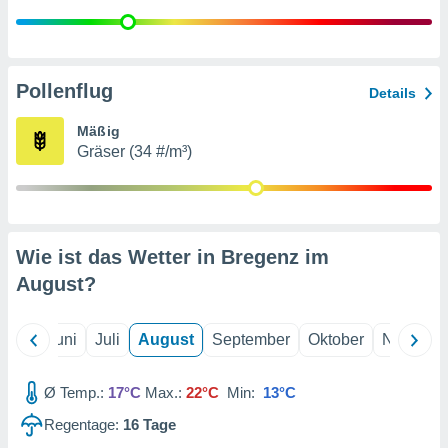
von
erte
verwendung
n zur
Pollenflug
Details
erter
Mäßig
rstellung
Gräser (34 #/m³)
n zur
ierung von
verwendung
n zur
erter
Wie ist das Wetter in Bregenz im
essung der
August
?
ung,
er
ce von
Mai
Juni
Juli
August
September
Oktober
Novembe
analyse von
n durch
 oder
Ø Temp.:
17°C
Max.:
22°C
Min:
13°C
onen von
Regentage:
16
Tage
nen