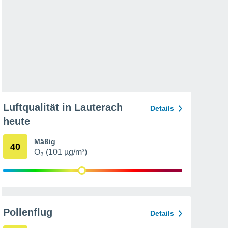
Luftqualität in Lauterach
Details
heute
Mäßig
40
O₃ (101 µg/m³)
Pollenflug
Details