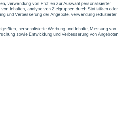
ten, verwendung von Profilen zur Auswahl personalisierter
on Inhalten, analyse von Zielgruppen durch Statistiken oder
30°
/
19°
33°
/
19°
33°
/
19°
33°
/
19°
ung und Verbesserung der Angebote, verwendung reduzierter
-
22
km/h
12
-
30
km/h
6
-
21
km/h
5
-
20
km/h
dgeräten, personalisierte Werbung und Inhalte, Messung von
forschung sowie Entwicklung und Verbesserung von Angeboten.
ugust
en
Nordwesten
3 mäßig
6
-
20 km/h
LSF:
6-10
Norden
1 niedrig
5
-
19 km/h
LSF:
nein
Norden
1 niedrig
3
-
16 km/h
LSF:
nein
Norden
0 niedrig
1
-
12 km/h
LSF:
nein