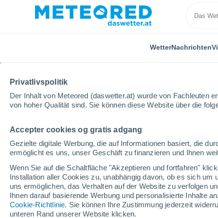
Wetter
Nachrichten
V
Privatlivspolitik
Der Inhalt von Meteored (daswetter.at) wurde von Fachleuten erst
von hoher Qualität sind. Sie können diese Website über die fol
Accepter cookies og gratis adgang
Home
Vorarlberg
Lauterach
Gezielte digitale Werbung, die auf Informationen basiert, die 
ermöglicht es uns, unser Geschäft zu finanzieren und Ihnen weit
Das Wetter für Lautera
Wenn Sie auf die Schaltfläche "Akzeptieren und fortfahren" kli
Installation aller Cookies zu, unabhängig davon, ob es sich um 
20:25
Samstag
uns ermöglichen, das Verhalten auf der Website zu verfolgen und
Ihnen darauf basierende Werbung und personalisierte Inhalte an
Cookie-Richtlinie
. Sie können Ihre Zustimmung jederzeit widerru
klar
unteren Rand unserer Website klicken.