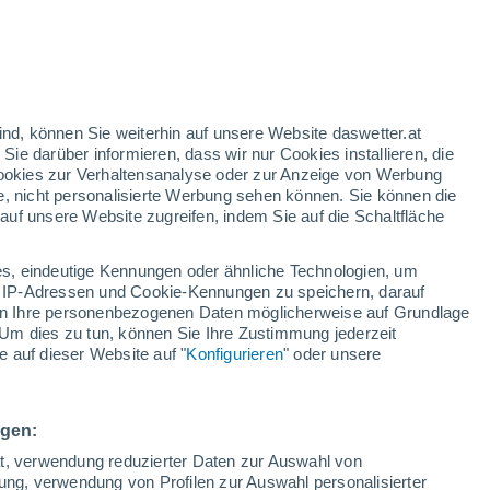
h
ind, können Sie weiterhin auf unsere Website daswetter.at
 Sie darüber informieren, dass wir nur Cookies installieren, die
 Cookies zur Verhaltensanalyse oder zur Anzeige von Werbung
e, nicht personalisierte Werbung sehen können. Sie können die
uf unsere Website zugreifen, indem Sie auf die Schaltfläche
ur
dt
s, eindeutige Kennungen oder ähnliche Technologien, um
Bewölkung
Regenradar
Satelliten
Wettermodelle
 IP-Adressen und Cookie-Kennungen zu speichern, darauf
iten Ihre personenbezogenen Daten möglicherweise auf Grundlage
Um dies zu tun, können Sie Ihre Zustimmung jederzeit
 auf dieser Website auf "
Konfigurieren
" oder unsere
ienstag
Mittwoch
Donnerstag
Freitag
11. Aug
12. Aug
13. Aug
14. Aug
ngen:
ät, verwendung reduzierter Daten zur Auswahl von
bung, verwendung von Profilen zur Auswahl personalisierter