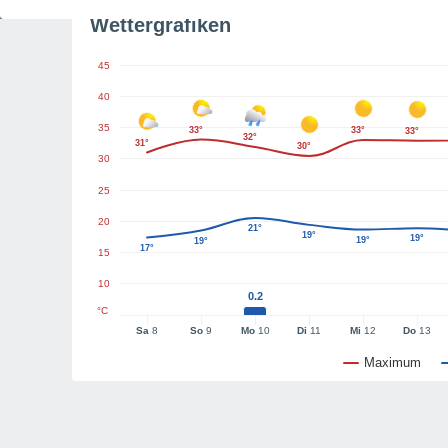
Wettergrafiken
45
40
35
33°
33°
33°
32°
31°
30°
30
25
20
21°
19°
19°
19°
19°
17°
15
10
0.2
°C
Sa
8
So
9
Mo
10
Di
11
Mi
12
Do
13
Maximum