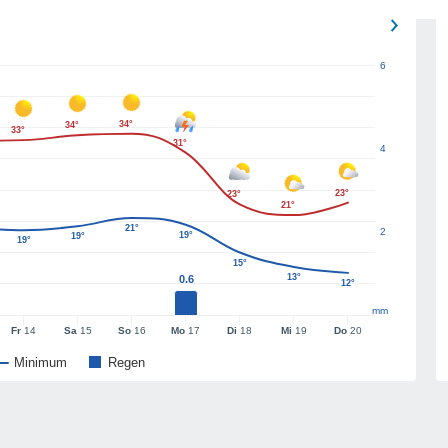
6
34°
34°
33°
31°
4
23°
23°
21°
21°
2
19°
19°
19°
15°
13°
0.6
12°
mm
Fr
14
Sa
15
So
16
Mo
17
Di
18
Mi
19
Do
20
Minimum
Regen