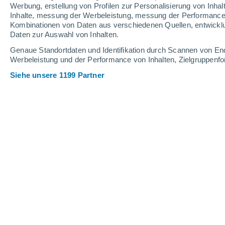
0.2 mm
Werbung, erstellung von Profilen zur Personalisierung von Inhal
Inhalte, messung der Werbeleistung, messung der Performance v
33°
/
19°
32°
/
21°
30°
/
17°
Kombinationen von Daten aus verschiedenen Quellen, entwickl
Daten zur Auswahl von Inhalten.
9
-
22
km/h
14
-
32
km/h
6
7
-
22
km/h
Genaue Standortdaten und Identifikation durch Scannen von En
Werbeleistung und der Performance von Inhalten, Zielgruppen
Siehe unsere 1199 Partner
Das Wetter für Lauterach Heute
, 8. A
vereinzelt Wolk
30°
17:00
gefühlte T.
30°
klar
30°
18:00
gefühlte T.
29°
klar
29°
19:00
gefühlte T.
29°
klar
28°
20:00
gefühlte T.
28°