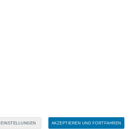
Mondkalender
Mo
Di
Mi
Do
Fr
Sa
So
8
9
10
11
12
13
14
15
16
17
18
19
20
21
EINSTELLUNGEN
AKZEPTIEREN UND FORTFAHREN