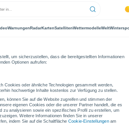
ideo
Warnungen
Radar
Karten
Satelliten
Wettermodelle
Welt
Winterspo
ellt, um sicherzustellen, dass die bereitgestellten Informationen
genden Optionen aufrufen:
durch Cookies oder ähnliche Technologien gesammelt werden,
erhin hochwertige Inhalte kostenlos zur Verfügung zu stellen.
ch
cken, können Sie auf die Website zugreifen und stimmen der
unsere eigenen Cookies oder die unserer Partner handelt, die es
...
 zu analysieren sowie ein spezifisches Profil zu erstellen, um
zuzeigen. Weitere Informationen finden Sie in unserer
Stündlich
fen, indem Sie auf die Schaltfläche
Cookie-Einstellungen
am
Bewölkte Abschnitte in den
nächsten Stunden