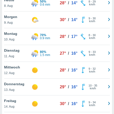
50%
okies oder
8
-
29
28°
/
14°
0.6 mm
km/h
8. Aug
 Partner
e es uns
n, das
Morgen
9
-
30
30°
/
14°
uf der
km/h
9. Aug
 verfolgen
lysieren
Montag
70%
8
-
30
28°
/
17°
0.9 mm
km/h
10. Aug
s Profil zu
um Ihnen
ierende
Dienstag
80%
9
-
33
27°
/
16°
nd
1.5 mm
km/h
11. Aug
erte Inhalte
. Weitere
Mittwoch
9
-
32
nen finden
28°
/
16°
km/h
12. Aug
rer
tlinie
. Sie
Donnerstag
e
10
-
35
29°
/
16°
km/h
 jederzeit
13. Aug
, indem Sie
altfläche
Freitag
9
-
34
stellungen
30°
/
16°
km/h
14. Aug
n Rand
bsite