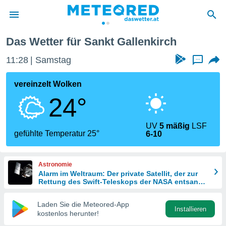
Das Wetter für Sankt Gallenkirch
politik
11:28
Samstag
...
von
at) wurde
vereinzelt Wolken
uten
24°
m
llen, dass
estellten
UV
5 mäßig
LSF
nen von
gefühlte Temperatur 25°
6-10
tät sind.
 diese
er die
Astronomie
Optionen
Alarm im Weltraum: Der private Satellit, der zur
Rettung des Swift-Teleskops der NASA entsandt
wurde
 cookies
Laden Sie die Meteored-App
s adgang
Installieren
kostenlos herunter!
gitale