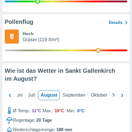
von
erte
verwendung
Pollenflug
Details
n zur
Hoch
erter
Gräser (119 #/m³)
rstellung
n zur
ierung von
verwendung
n zur
Wie ist das Wetter in Sankt Gallenkirch
erter
im
August
?
essung der
ung,
er
Mai
Juni
Juli
August
September
Oktober
Novembe
ce von
analyse von
n durch
Ø Temp.:
11°C
Max.:
16°C
Min:
6°C
 oder
onen von
Regentage:
20
Tage
nen
Niederschlagsmenge:
188 mm