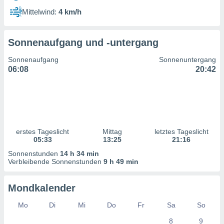
ntwicklung
Mittelwind:
4 km/h
serung der
g
Sonnenaufgang und -untergang
 Daten zur
n Inhalten.
Sonnenaufgang
Sonnenuntergang
06:08
20:42
ten und
ion durch
on
,
erte
d Inhalte,
erstes Tageslicht
Mittag
letztes Tageslicht
on
05:33
13:25
21:16
ung und der
ce von
Sonnenstunden
14 h 34 min
Verbleibende Sonnenstunden
9 h 49 min
nforschung
icklung
Mondkalender
serung von
.
Mo
Di
Mi
Do
Fr
Sa
So
sere 1199
8
9