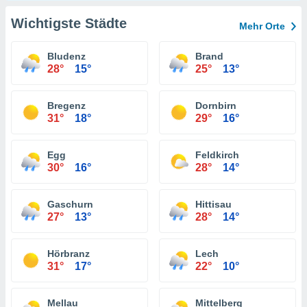
Wichtigste Städte
Mehr Orte
Bludenz
Brand
28°
15°
25°
13°
Bregenz
Dornbirn
31°
18°
29°
16°
Egg
Feldkirch
30°
16°
28°
14°
Gaschurn
Hittisau
27°
13°
28°
14°
Hörbranz
Lech
31°
17°
22°
10°
Mellau
Mittelberg