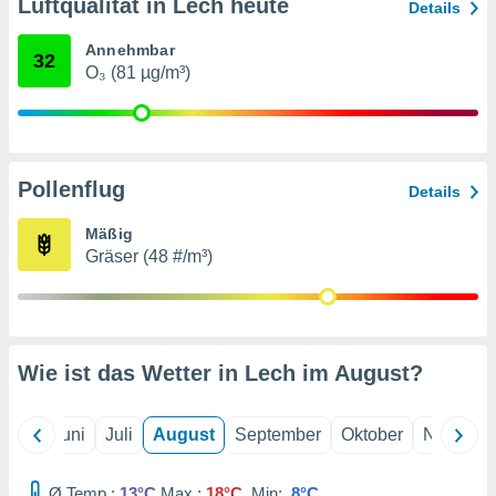
von
Luftqualität in Lech heute
Details
erte
Annehmbar
32
verwendung
O₃ (81 µg/m³)
n zur
erter
rstellung
n zur
Pollenflug
ierung von
Details
verwendung
n zur
Mäßig
Gräser (48 #/m³)
erter
essung der
ung,
er
ce von
Wie ist das Wetter in Lech im
August
?
analyse von
n durch
 oder
Mai
Juni
Juli
August
September
Oktober
Novembe
onen von
nen
Ø Temp.:
13°C
Max.:
18°C
Min:
8°C