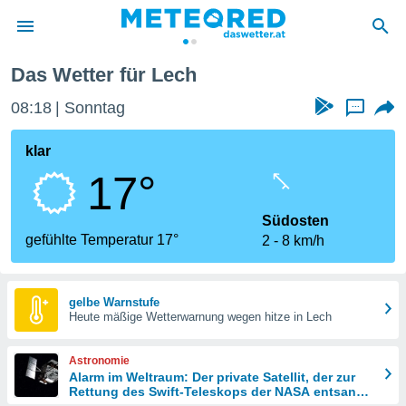
Das Wetter für Lech
politik
08:18
Sonntag
...
von
at) wurde
klar
uten
17°
m
llen, dass
estellten
Südosten
nen von
gefühlte Temperatur 17°
2
8 km/h
tät sind.
 diese
er die
Optionen
gelbe Warnstufe
Heute mäßige Wetterwarnung wegen hitze in Lech
 cookies
Astronomie
s adgang
Alarm im Weltraum: Der private Satellit, der zur
Rettung des Swift-Teleskops der NASA entsandt
gitale