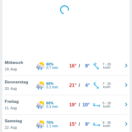
keine
r
analyse
nzeige von
der
erten
erwenden,
 nicht
erte
ehen
Mittwoch
60%
7
-
29
16°
/
9°
e können
0.7 mm
km/h
19. Aug
ation von
lehnen und
Donnerstag
s
60%
7
-
25
21°
/
4°
0.2 mm
km/h
t auf
20. Aug
site
 indem Sie
Freitag
60%
5
-
29
19°
/
10°
altfläche
0.3 mm
km/h
21. Aug
 klicken.
Zustimmung
Samstag
70%
9
-
35
15°
/
9°
wir und
1.1 mm
km/h
22. Aug
tner