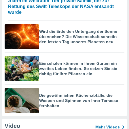
Alarm im Weltraum: Der private Satellit, der zur
Rettung des Swift-Teleskops der NASA entsandt
wurde
Wird die Erde den Untergang der Sonne
überstehen? Die Wissenschaft schreibt
den letzten Tag unseres Planeten neu
Eierschalen können in Ihrem Garten ein
zweites Leben finden: So setzen Sie sie
richtig für Ihre Pflanzen ein
Die gewöhnlichen Küchenabfälle, die
Wespen und Spinnen von Ihrer Terrasse
fernhalten
Video
Mehr Videos