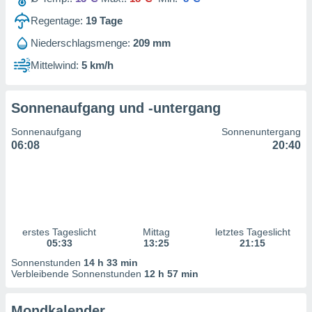
ntwicklung
serung der
Regentage:
19
Tage
Niederschlagsmenge:
209 mm
g
 Daten zur
Mittelwind:
5 km/h
n Inhalten.
Sonnenaufgang und -untergang
ten und
ion durch
Sonnenaufgang
Sonnenuntergang
on
06:08
20:40
,
erte
d Inhalte,
on
ung und der
ce von
erstes Tageslicht
Mittag
letztes Tageslicht
nforschung
05:33
13:25
21:15
icklung
Sonnenstunden
14 h 33 min
serung von
Verbleibende Sonnenstunden
12 h 57 min
.
sere 1199
Mondkalender