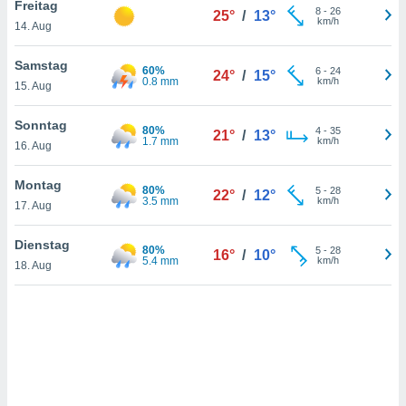
Freitag
8
-
26
25°
/
13°
km/h
14. Aug
IV,
Samstag
60%
6
-
24
24°
/
15°
0.8 mm
km/h
kie-
15. Aug
er
Sonntag
80%
4
-
35
21°
/
13°
1.7 mm
km/h
it der
16. Aug
n von
cht
Montag
80%
5
-
28
22°
/
12°
den sind,
3.5 mm
km/h
17. Aug
 weiterhin
 Website
Dienstag
t
80%
5
-
28
16°
/
10°
5.4 mm
km/h
 indem Sie
18. Aug
ieren. In
l werden
über
, dass wir
s
, die für die
auf der
twendig