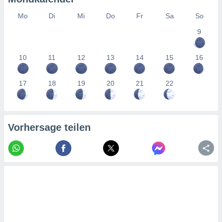
tner
Mo
Di
Mi
Do
Fr
Sa
So
9
10
11
12
13
14
15
16
17
18
19
20
21
22
Vorhersage teilen