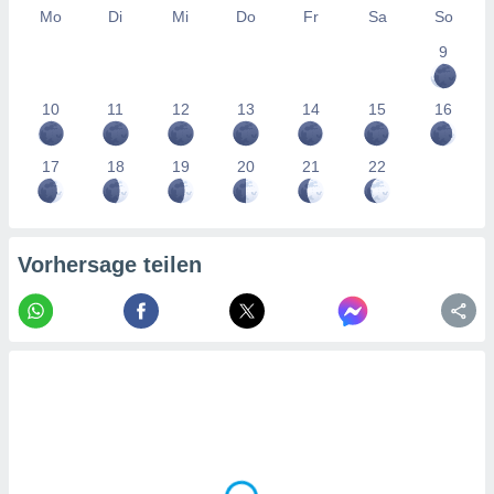
tner
Mo
Di
Mi
Do
Fr
Sa
So
9
10
11
12
13
14
15
16
17
18
19
20
21
22
Vorhersage teilen