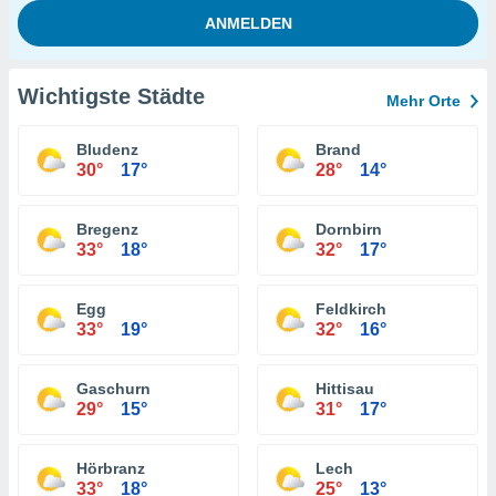
Wichtigste Städte
Mehr Orte
Bludenz
Brand
30°
17°
28°
14°
Bregenz
Dornbirn
33°
18°
32°
17°
Egg
Feldkirch
33°
19°
32°
16°
Gaschurn
Hittisau
29°
15°
31°
17°
Hörbranz
Lech
33°
18°
25°
13°