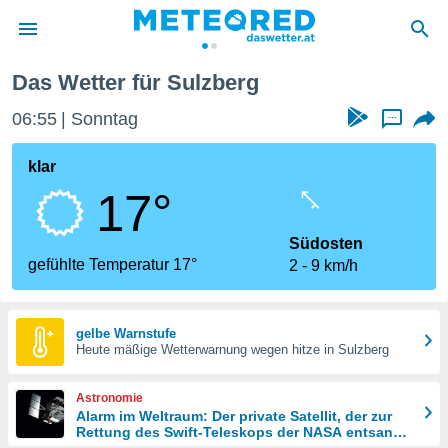
Das Wetter für Sulzberg
politik
06:55
Sonntag
...
von
at) wurde
klar
uten
17°
m
llen, dass
estellten
Südosten
nen von
gefühlte Temperatur 17°
2
9 km/h
tät sind.
 diese
er die
Optionen
gelbe Warnstufe
Heute mäßige Wetterwarnung wegen hitze in Sulzberg
 cookies
Astronomie
s adgang
Alarm im Weltraum: Der private Satellit, der zur
Rettung des Swift-Teleskops der NASA entsandt
gitale