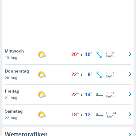
keine
r
analyse
nzeige von
der
erten
erwenden,
 nicht
Mittwoch
7
-
25
20°
/
10°
erte
km/h
19. Aug
ehen
e können
Donnerstag
6
-
21
ation von
22°
/
9°
km/h
20. Aug
lehnen und
s
t auf
Freitag
9
-
31
22°
/
14°
site
km/h
21. Aug
 indem Sie
altfläche
Samstag
12
-
34
 klicken.
18°
/
12°
km/h
22. Aug
Zustimmung
wir und
Wettergrafiken
tner