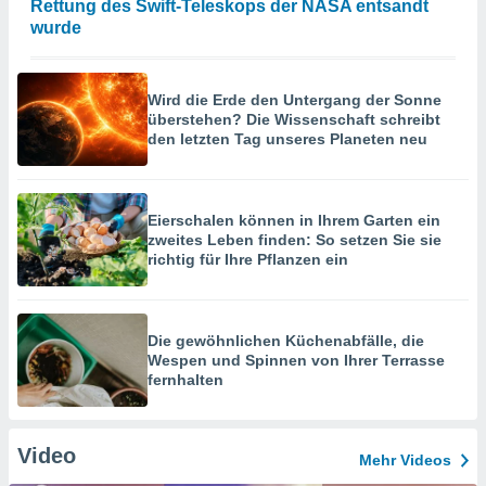
Rettung des Swift-Teleskops der NASA entsandt
wurde
Wird die Erde den Untergang der Sonne
überstehen? Die Wissenschaft schreibt
den letzten Tag unseres Planeten neu
Eierschalen können in Ihrem Garten ein
zweites Leben finden: So setzen Sie sie
richtig für Ihre Pflanzen ein
Die gewöhnlichen Küchenabfälle, die
Wespen und Spinnen von Ihrer Terrasse
fernhalten
Video
Mehr Videos