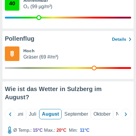
Annehmbar
von
40
O₃ (99 µg/m³)
erte
verwendung
n zur
erter
Pollenflug
Details
rstellung
n zur
Hoch
ierung von
Gräser (69 #/m³)
verwendung
n zur
erter
essung der
ung,
Wie ist das Wetter in Sulzberg im
er
August
?
ce von
analyse von
n durch
Mai
Juni
Juli
August
September
Oktober
Novembe
 oder
onen von
Ø Temp.:
15°C
Max.:
20°C
Min:
11°C
nen