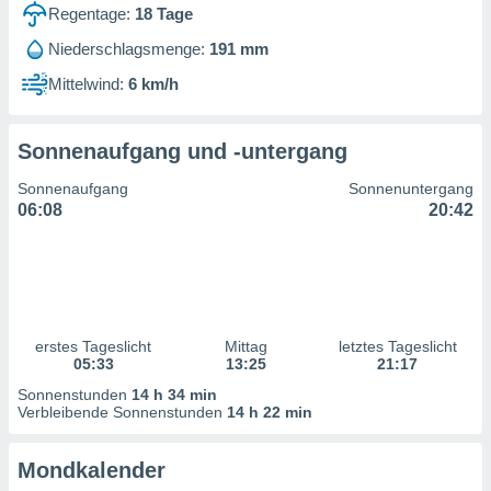
ntwicklung
Regentage:
18
Tage
serung der
Niederschlagsmenge:
191 mm
g
Mittelwind:
6 km/h
 Daten zur
n Inhalten.
Sonnenaufgang und -untergang
ten und
Sonnenaufgang
Sonnenuntergang
ion durch
06:08
20:42
on
,
erte
d Inhalte,
on
ung und der
ce von
erstes Tageslicht
Mittag
letztes Tageslicht
05:33
13:25
21:17
nforschung
Sonnenstunden
14 h 34 min
icklung
Verbleibende Sonnenstunden
14 h 22 min
serung von
.
Mondkalender
sere 1199