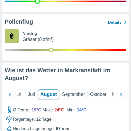
von
erte
verwendung
Pollenflug
Details
n zur
Niedrig
erter
Gräser (8 #/m³)
rstellung
n zur
ierung von
verwendung
n zur
Wie ist das Wetter in Markranstädt im
erter
August
?
essung der
ung,
er
Mai
Juni
Juli
August
September
Oktober
Novembe
ce von
analyse von
n durch
Ø Temp.:
19°C
Max.:
24°C
Min:
14°C
 oder
onen von
Regentage:
12
Tage
nen
Niederschlagsmenge:
67 mm