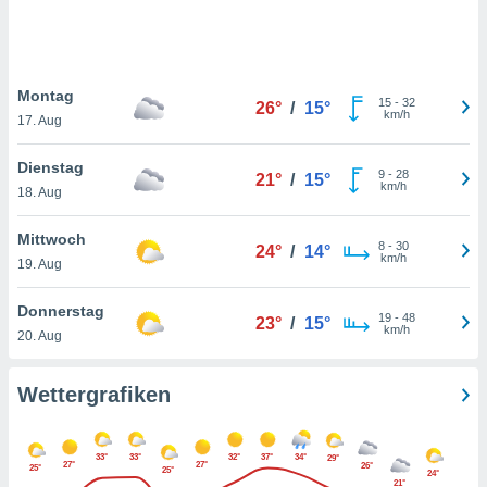
keine
r
analyse
nzeige von
Montag
der
15
-
32
26°
/
15°
km/h
erten
17. Aug
erwenden,
Dienstag
9
-
28
21°
/
15°
 nicht
km/h
18. Aug
erte
ehen
Mittwoch
e können
8
-
30
24°
/
14°
km/h
ation von
19. Aug
lehnen und
s
Donnerstag
19
-
48
23°
/
15°
t auf
km/h
20. Aug
site
 indem Sie
altfläche
Wettergrafiken
 klicken.
Zustimmung
33°
33°
32°
37°
34°
29°
wir und
27°
27°
26°
25°
25°
24°
tner
21°