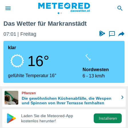
Das Wetter für Markranstädt
politik
07:01
Freitag
...
von
at) wurde
klar
uten
16°
m
llen, dass
estellten
Nordwesten
nen von
gefühlte Temperatur 16°
6
13 km/h
tät sind.
 diese
er die
Pflanzen
Optionen
Die gewöhnlichen Küchenabfälle, die Wespen
und Spinnen von Ihrer Terrasse fernhalten
 cookies
Laden Sie die Meteored-App
s adgang
Installieren
kostenlos herunter!
gitale