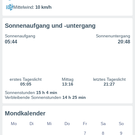
ntwicklung
Mittelwind:
10 km/h
serung der
g
Sonnenaufgang und -untergang
 Daten zur
n Inhalten.
Sonnenaufgang
Sonnenuntergang
05:44
20:48
ten und
ion durch
on
,
erte
d Inhalte,
erstes Tageslicht
Mittag
letztes Tageslicht
on
05:05
13:16
21:27
ung und der
ce von
Sonnenstunden
15 h 4 min
Verbleibende Sonnenstunden
14 h 25 min
nforschung
icklung
Mondkalender
serung von
.
Mo
Di
Mi
Do
Fr
Sa
So
sere 1199
7
8
9