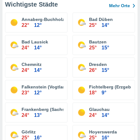
Wichtigste Städte
Mehr Orte
Annaberg-Buchholz
Bad Düben
22°
12°
25°
14°
Bad Lausick
Bautzen
24°
14°
25°
15°
Chemnitz
Dresden
24°
14°
26°
15°
Falkenstein (Vogtland)
Fichtelberg (Erzgebirge
23°
12°
18°
9°
Frankenberg (Sachsen)
Glauchau
24°
13°
24°
14°
Görlitz
Hoyerswerda
25°
16°
25°
16°