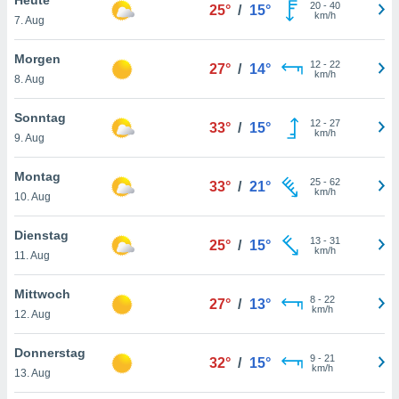
okies oder
20
-
40
25°
/
15°
km/h
7. Aug
 Partner
e es uns
n, das
Morgen
12
-
22
27°
/
14°
uf der
km/h
8. Aug
 verfolgen
lysieren
Sonntag
12
-
27
33°
/
15°
km/h
9. Aug
s Profil zu
um Ihnen
ierende
Montag
25
-
62
33°
/
21°
nd
km/h
10. Aug
erte Inhalte
. Weitere
Dienstag
13
-
31
nen finden
25°
/
15°
km/h
11. Aug
rer
tlinie
. Sie
Mittwoch
e
8
-
22
27°
/
13°
km/h
 jederzeit
12. Aug
, indem Sie
altfläche
Donnerstag
9
-
21
stellungen
32°
/
15°
km/h
13. Aug
n Rand
bsite