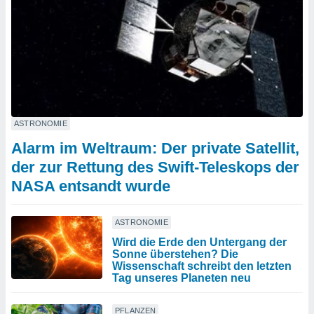
ASTRONOMIE
Alarm im Weltraum: Der private Satellit,
der zur Rettung des Swift-Teleskops der
NASA entsandt wurde
ASTRONOMIE
Wird die Erde den Untergang der
Sonne überstehen? Die
Wissenschaft schreibt den letzten
Tag unseres Planeten neu
PFLANZEN