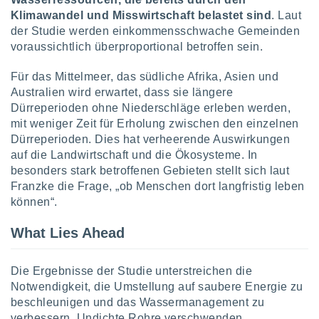
von
Klimawandel und Misswirtschaft belastet sind
. Laut
erte
der Studie werden einkommensschwache Gemeinden
verwendung
voraussichtlich überproportional betroffen sein.
n zur
Für das Mittelmeer, das südliche Afrika, Asien und
erter
Australien wird erwartet, dass sie längere
rstellung
Dürreperioden ohne Niederschläge erleben werden,
n zur
ierung von
mit weniger Zeit für Erholung zwischen den einzelnen
verwendung
Dürreperioden. Dies hat verheerende Auswirkungen
n zur
auf die Landwirtschaft und die Ökosysteme. In
besonders stark betroffenen Gebieten stellt sich laut
erter
Franzke die Frage, „ob Menschen dort langfristig leben
essung der
können“.
ung,
er
What Lies Ahead
ce von
analyse von
n durch
Die Ergebnisse der Studie unterstreichen die
 oder
onen von
Notwendigkeit, die Umstellung auf saubere Energie zu
beschleunigen und das Wassermanagement zu
nen
verbessern. Undichte Rohre verschwenden