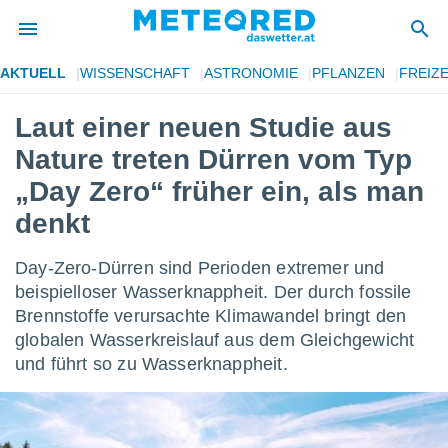
AKTUELL
WISSENSCHAFT
ASTRONOMIE
PFLANZEN
FREIZE
politik
Laut einer neuen Studie aus
von
Nature treten Dürren vom Typ
at) wurde
uten
„Day Zero“ früher ein, als man
m
denkt
llen, dass
estellten
nen von
Day-Zero-Dürren sind Perioden extremer und
tät sind.
beispielloser Wasserknappheit. Der durch fossile
 diese
er die
Brennstoffe verursachte Klimawandel bringt den
Optionen
globalen Wasserkreislauf aus dem Gleichgewicht
und führt so zu Wasserknappheit.
 cookies
s adgang
gitale