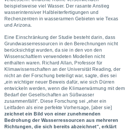
ntwicklung
beispielsweise viel Wasser. Der rasante Anstieg
serung der
wasserintensiver Halbleiterfertigungen und
Rechenzentren in wasserarmen Gebieten wie Texas
g
 Daten zur
und Arizona.
n Inhalten.
Eine Einschränkung der Studie besteht darin, dass
Grundwasserressourcen in den Berechnungen nicht
ten und
berücksichtigt wurden, da sie in den von den
ion durch
on
Wissenschaftlern verwendeten Modellen nicht
,
enthalten waren. Richard Allan, Professor für
erte
Klimawissenschaften an der Universität Reading, der
d Inhalte,
nicht an der Forschung beteiligt war, sagte, dies sei
on
„ein wichtiger neuer Beweis dafür, wie sich Dürren
ung und der
entwickeln werden, wenn die Klimaerwärmung mit dem
ce von
Bedarf der Gesellschaften an Süßwasser
nforschung
zusammenfällt“. Diese Forschung sei „eher ein
icklung
Leitfaden als eine perfekte Vorhersage, [aber sie]
serung von
zeichnet ein Bild von einer zunehmenden
.
Bedrohung der Wasserressourcen aus mehreren
sere 1199
Richtungen, die sich bereits abzeichnet“, erklärt