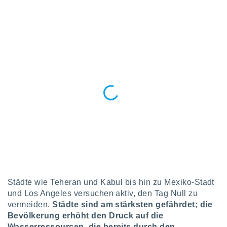
 jederzeit
oder der
beitung
hen, indem
ser
f "
en
" oder
tlinie
es
gør
 under
ndlingen:
von oder
nen auf
erät,
Städte wie Teheran und Kabul bis hin zu Mexiko-Stadt
g
und Los Angeles versuchen aktiv, den Tag Null zu
 Daten zur
vermeiden.
Städte sind am stärksten gefährdet; die
on
Bevölkerung erhöht den Druck auf die
igen,
Wasserressourcen, die bereits durch den