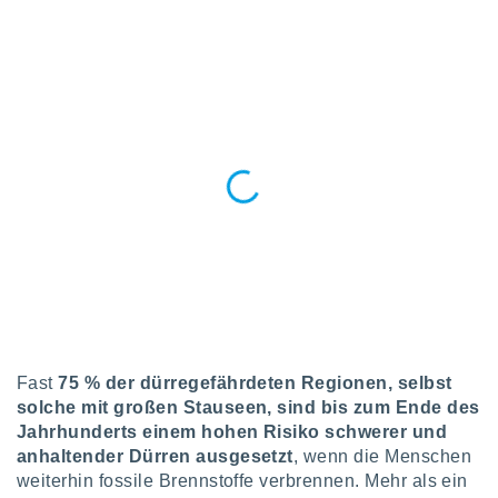
keine
r
analyse
nzeige von
der
erten
erwenden,
 nicht
erte
ehen
e können
ation von
lehnen und
s
t auf
site
 indem Sie
Fast
75 % der dürregefährdeten Regionen, selbst
altfläche
solche mit großen Stauseen, sind bis zum Ende des
 klicken.
Jahrhunderts einem hohen Risiko schwerer und
Zustimmung
anhaltender Dürren ausgesetzt
, wenn die Menschen
wir und
weiterhin fossile Brennstoffe verbrennen. Mehr als ein
tner