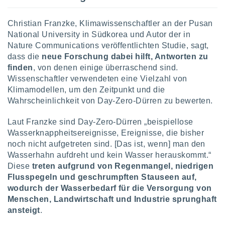
Christian Franzke, Klimawissenschaftler an der Pusan
IV,
National University in Südkorea und Autor der in
Nature Communications veröffentlichten Studie, sagt,
kie-
dass die
neue Forschung dabei hilft, Antworten zu
er
finden
, von denen einige überraschend sind.
Wissenschaftler verwendeten eine Vielzahl von
it der
n von
Klimamodellen, um den Zeitpunkt und die
cht
Wahrscheinlichkeit von Day-Zero-Dürren zu bewerten.
den sind,
 weiterhin
Laut Franzke sind Day-Zero-Dürren „beispiellose
 Website
Wasserknappheitsereignisse, Ereignisse, die bisher
t
noch nicht aufgetreten sind. [Das ist, wenn] man den
 indem Sie
Wasserhahn aufdreht und kein Wasser herauskommt.“
ieren. In
l werden
Diese
treten aufgrund von Regenmangel, niedrigen
über
Flusspegeln und geschrumpften Stauseen auf,
, dass wir
wodurch der Wasserbedarf für die Versorgung von
s
Menschen, Landwirtschaft und Industrie sprunghaft
, die für die
ansteigt
.
auf der
twendig