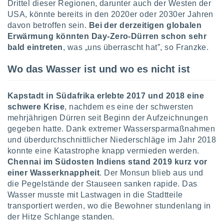
Drittel dieser Regionen, darunter auch der Westen der
indeutige
USA, könnte bereits in den 2020er oder 2030er Jahren
 oder
davon betroffen sein.
Bei der derzeitigen globalen
en, um
Erwärmung könnten Day-Zero-Dürren schon sehr
ezogene
bald eintreten
, was „uns überrascht hat”, so Franzke.
Ihren
 dieser
Wo das Wasser ist und wo es nicht ist
P-Adressen
-
 zu
Kapstadt in Südafrika erlebte 2017 und 2018 eine
 darauf
schwere Krise
, nachdem es eine der schwersten
n und diese
mehrjährigen Dürren seit Beginn der Aufzeichnungen
ten. Einige
gegeben hatte. Dank extremer Wassersparmaßnahmen
rarbeiten
und überdurchschnittlicher Niederschläge im Jahr 2018
ezogenen
konnte eine Katastrophe knapp vermieden werden.
icherweise
Chennai im Südosten Indiens stand 2019 kurz vor
age eines
einer Wasserknappheit
. Der Monsun blieb aus und
en
die Pegelstände der Stauseen sanken rapide. Das
, dem Sie
Wasser musste mit Lastwagen in die Stadtteile
hen
transportiert werden, wo die Bewohner stundenlang in
 dies zu
 Sie Ihre
der Hitze Schlange standen.