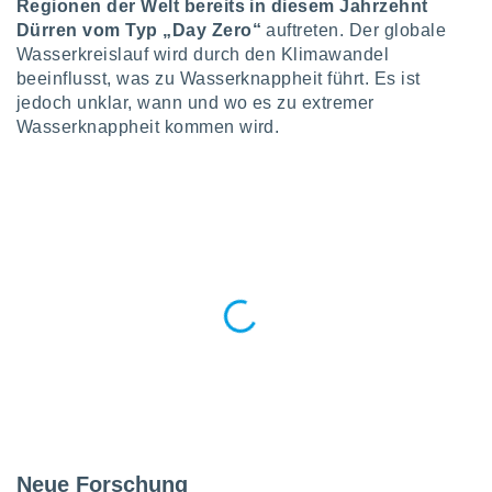
Regionen der Welt bereits in diesem Jahrzehnt
okies oder
 Partner
Dürren vom Typ „Day Zero“
auftreten. Der globale
e es uns
Wasserkreislauf wird durch den Klimawandel
n, das
beeinflusst, was zu Wasserknappheit führt. Es ist
uf der
jedoch unklar, wann und wo es zu extremer
 verfolgen
Wasserknappheit kommen wird.
lysieren
s Profil zu
um Ihnen
ierende
nd
erte Inhalte
. Weitere
nen finden
rer
tlinie
. Sie
e
 jederzeit
, indem Sie
altfläche
stellungen
n Rand
Neue Forschung
bsite