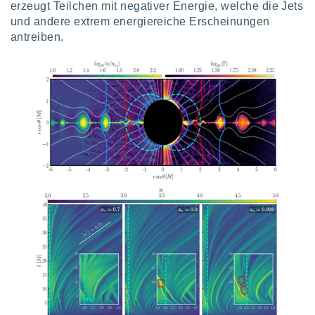
von
erzeugt Teilchen mit negativer Energie, welche die Jets
und andere extrem energiereiche Erscheinungen
erte
antreiben.
verwendung
n zur
erter
rstellung
n zur
ierung von
verwendung
n zur
erter
essung der
ung,
er
ce von
analyse von
n durch
 oder
onen von
nen