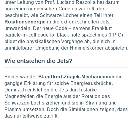
unter Leitung von Prof. Luciano Rezzolla hat darum
keine
nun einen numerischen Code entwickelt, der
r
beschreibt, wie Schwarze Löcher einen Teil ihrer
analyse
nzeige von
Rotationsenergie
in die extrem schnellen Jets
der
umwandeln. Der neue Code – namens Frankfurt
erten
particle-in-cell code for black hole spacetimes (FPIC) –
erwenden,
bildet die physikalischen Vorgänge ab, die sich in
unmittelbarer Umgebung der Himmelskörper abspielen.
 nicht
erte
Wie entstehen die Jets?
ehen
e können
ation von
Bisher war der
Blandford-Znajek-Mechanismus
die
lehnen und
s
gängige Erklärung für solche Energieausbrüche.
t auf
Demnach entstehen die Jets durch starke
site
Magnetfelder, die Energie aus der Rotation des
 indem Sie
Schwarzen Lochs ziehen und sie in Strahlung und
altfläche
Plasma umsetzen. Doch die Simulationen zeigen, dass
 klicken.
das nur teilweise zutrifft.
Zustimmung
wir und
tner