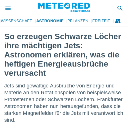
WISSENSCHAFT
ASTRONOMIE
PFLANZEN
FREIZEIT
politik
So erzeugen Schwarze Löcher
von
ihre mächtigen Jets:
at) wurde
uten
Astronomen erklären, was die
m
heftigen Energieausbrüche
llen, dass
estellten
verursacht
nen von
tät sind.
 diese
Jets sind gewaltige Ausbrüche von Energie und
er die
Materie an den Rotationspolen von beispielsweise
Optionen
Protosternen oder Schwarzen Löchern. Frankfurter
Astronomen haben nun herausgefunden, dass die
 cookies
starken Magnetfelder für die Jets mit verantwortlich
s adgang
sind.
gitale