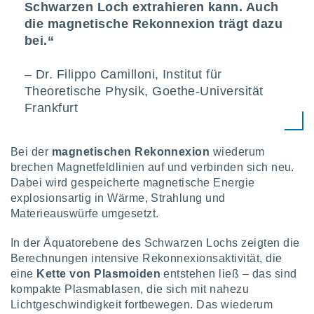
 jederzeit
Schwarzen Loch extrahieren kann. Auch
oder der
die magnetische Rekonnexion trägt dazu
beitung
bei.“
hen, indem
ser
f "
– Dr. Filippo Camilloni, Institut für
en
" oder
Theoretische Physik, Goethe-Universität
Frankfurt
tlinie
es
Bei der
magnetischen Rekonnexion
wiederum
gør
brechen Magnetfeldlinien auf und verbinden sich neu.
 under
Dabei wird gespeicherte magnetische Energie
ndlingen:
explosionsartig in Wärme, Strahlung und
von oder
Materieauswürfe umgesetzt.
nen auf
In der Äquatorebene des Schwarzen Lochs zeigten die
erät,
Berechnungen intensive Rekonnexionsaktivität, die
g
eine
Kette von Plasmoiden
entstehen ließ – das sind
 Daten zur
on
kompakte Plasmablasen, die sich mit nahezu
igen,
Lichtgeschwindigkeit fortbewegen. Das wiederum