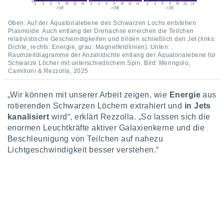
ntwicklung
serung der
Oben: Auf der Äquatorialebene des Schwarzen Lochs entstehen
Plasmoide. Auch entlang der Drehachse erreichen die Teilchen
g
relativistische Geschwindigkeiten und bilden schließlich den Jet (links:
 Daten zur
Dichte, rechts: Energie, grau: Magnetfeldlinien). Unten: .
n Inhalten.
Raumzeitdiagramme der Anzahldichte entlang der Äquatorialebene für
Schwarze Löcher mit unterschiedlichem Spin. Bild: Meringolo,
Camilloni & Rezzolla, 2025
ten und
ion durch
„Wir können mit unserer Arbeit zeigen, wie
Energie
aus
on
rotierenden Schwarzen Löchern extrahiert und
in Jets
,
erte
kanalisiert
wird“, erklärt Rezzolla. „So lassen sich die
d Inhalte,
enormen Leuchtkräfte aktiver Galaxienkerne und die
on
Beschleunigung von Teilchen auf nahezu
ung und der
Lichtgeschwindigkeit besser verstehen.“
ce von
nforschung
icklung
serung von
.
sere 1199