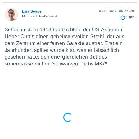
okies oder
 Partner
05.11.2025 - 05:00 Uhr
Lisa Seyde
e es uns
Meteored Deutschland
5 min
n, das
uf der
Schon im Jahr 1918 beobachtete der US-Astronom
 verfolgen
Heber Curtis einen geheimnisvollen Strahl, der aus
lysieren
dem Zentrum einer fernen Galaxie austrat. Erst ein
s Profil zu
Jahrhundert später wurde klar, was er tatsächlich
um Ihnen
gesehen hatte: den
energiereichen Jet
des
ierende
supermassereichen Schwarzen Lochs M87*.
nd
erte Inhalte
. Weitere
nen finden
rer
tlinie
. Sie
e
 jederzeit
, indem Sie
altfläche
stellungen
n Rand
bsite