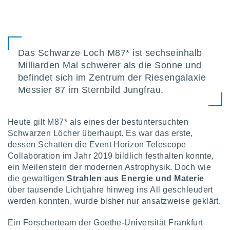
IV,
kie-
Das Schwarze Loch M87* ist sechseinhalb
Milliarden Mal schwerer als die Sonne und
er
befindet sich im Zentrum der Riesengalaxie
it der
Messier 87 im Sternbild Jungfrau.
n von
cht
den sind,
 weiterhin
Heute gilt M87* als eines der bestuntersuchten
 Website
Schwarzen Löcher überhaupt. Es war das erste,
t
dessen Schatten die Event Horizon Telescope
 indem Sie
Collaboration im Jahr 2019 bildlich festhalten konnte,
ieren. In
ein Meilenstein der modernen Astrophysik. Doch wie
l werden
die gewaltigen
Strahlen aus Energie und Materie
über
, dass wir
über tausende Lichtjahre hinweg ins All geschleudert
s
werden konnten, wurde bisher nur ansatzweise geklärt.
, die für die
auf der
Ein Forscherteam der Goethe-Universität Frankfurt
twendig