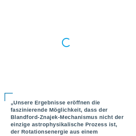
indeutige
 oder
en, um
ezogene
Ihren
 dieser
P-Adressen
-
 zu
 darauf
n und diese
ten. Einige
rarbeiten
ezogenen
icherweise
„Unsere Ergebnisse eröffnen die
age eines
en
faszinierende Möglichkeit, dass der
, dem Sie
Blandford-Znajek-Mechanismus nicht der
hen
einzige astrophysikalische Prozess ist,
 dies zu
der Rotationsenergie aus einem
 Sie Ihre