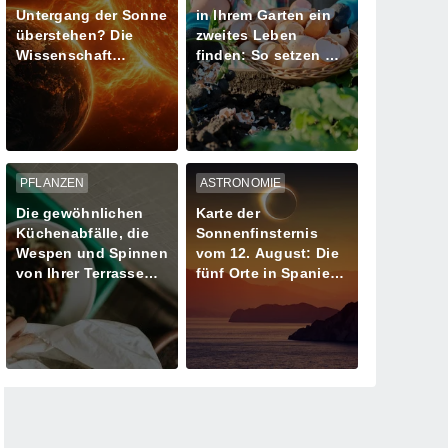
Untergang der Sonne
in Ihrem Garten ein
überstehen? Die
zweites Leben
Wissenschaft
finden: So setzen Sie
schreibt den letzten
sie richtig für Ihre
Tag unseres
Pflanzen ein
Planeten neu
PFLANZEN
ASTRONOMIE
Die gewöhnlichen
Karte der
Küchenabfälle, die
Sonnenfinsternis
Wespen und Spinnen
vom 12. August: Die
von Ihrer Terrasse
fünf Orte in Spanien
fernhalten
mit mehr als einer
Minute Dunkelheit