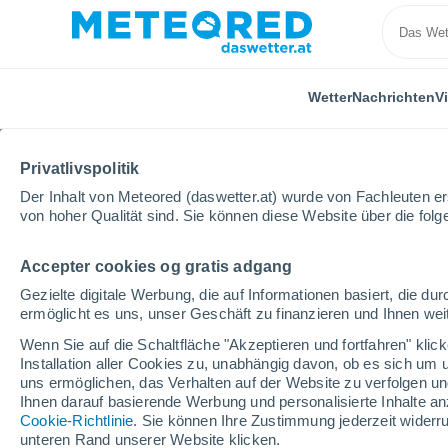
Wetter
Nachrichten
V
ALLE
AKTUELL
WISSENSCHAFT
ASTRONOMIE
PF
Privatlivspolitik
Der Inhalt von Meteored (daswetter.at) wurde von Fachleuten erst
von hoher Qualität sind. Sie können diese Website über die fol
Accepter cookies og gratis adgang
Gezielte digitale Werbung, die auf Informationen basiert, die 
ermöglicht es uns, unser Geschäft zu finanzieren und Ihnen weit
Home
Nachrichten
Pflanzen
Beschleunigung der
Wenn Sie auf die Schaltfläche "Akzeptieren und fortfahren" kli
Installation aller Cookies zu, unabhängig davon, ob es sich um 
uns ermöglichen, das Verhalten auf der Website zu verfolgen und
Beschleunigung der na
Ihnen darauf basierende Werbung und personalisierte Inhalte an
Cookie-Richtlinie
. Sie können Ihre Zustimmung jederzeit widerru
Labor: Pflanzengenen 
unteren Rand unserer Website klicken.