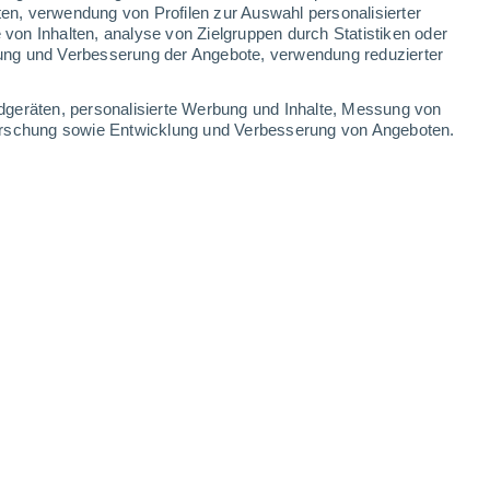
ten, verwendung von Profilen zur Auswahl personalisierter
on Inhalten, analyse von Zielgruppen durch Statistiken oder
ung und Verbesserung der Angebote, verwendung reduzierter
dgeräten, personalisierte Werbung und Inhalte, Messung von
forschung sowie Entwicklung und Verbesserung von Angeboten.
nerhalb der Pflanze entwickelt, die die Suche nach
30.10.2025 - 18:29 Uhr
4 min
dass gerichtete Evolution eine der
g von Proteinen ist. Dabei werden viele
rgestellt, die besten getestet, die
organg wiederholt – vergleichbar mit einer
im Labor.
uptsächlich bei Mikroben, Tierzellen oder im
lanzen lange Zeit unberücksichtigt blieben.