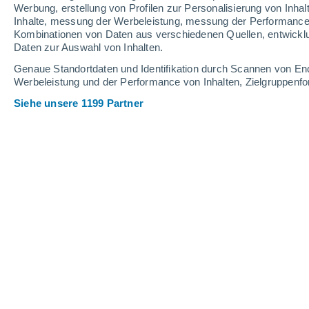
Werbung, erstellung von Profilen zur Personalisierung von Inhal
Inhalte, messung der Werbeleistung, messung der Performance v
Kombinationen von Daten aus verschiedenen Quellen, entwickl
Daten zur Auswahl von Inhalten.
Genaue Standortdaten und Identifikation durch Scannen von En
Werbeleistung und der Performance von Inhalten, Zielgruppen
Siehe unsere 1199 Partner
Wissenschaftler haben eine Plattform für die Evolution in
leistungsfähigeren Nutzpflanzengenen beschleunigt hat.
Lee Bell
Meteored Vereinigtes
Königreich
Wissenschaftler betonen seit Jahren, 
wirksamsten Methoden zur Verbesserun
leicht unterschiedliche Genvarianten he
erfolgreichsten beibehalten und der V
beschleunigten natürlichen Selektion 
Bisher wurde dieses Verfahren jedoch ha
Reagenzglas angewendet, während Nutzpf