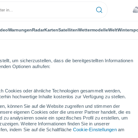
ideo
Warnungen
Radar
Karten
Satelliten
Wettermodelle
Welt
Winterspo
LANZEN
FREIZEIT
ellt, um sicherzustellen, dass die bereitgestellten Informationen
genden Optionen aufrufen:
durch Cookies oder ähnliche Technologien gesammelt werden,
erhin hochwertige Inhalte kostenlos zur Verfügung zu stellen.
 natürlichen Selektion im Labor: Pflanzengenen neue Tricks beibringe
cken, können Sie auf die Website zugreifen und stimmen der
unsere eigenen Cookies oder die unserer Partner handelt, die es
 zu analysieren sowie ein spezifisches Profil zu erstellen, um
türlichen Selektion im
zuzeigen. Weitere Informationen finden Sie in unserer
fen, indem Sie auf die Schaltfläche
Cookie-Einstellungen
am
neue Tricks beibringen