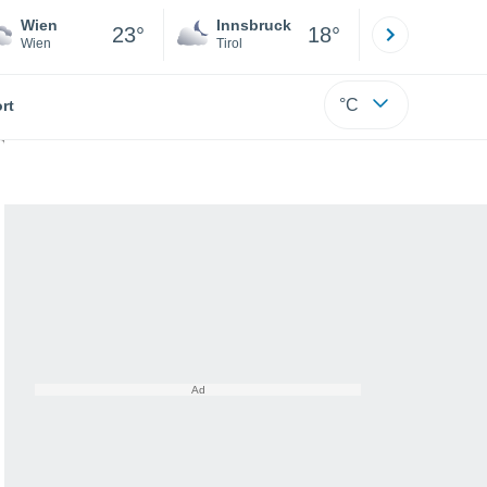
Wien
Innsbruck
Salzburg
23°
18°
Wien
Tirol
Salzburg
°C
rt
n