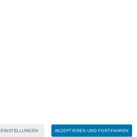
gungen vorfindet, keimt sie und bildet
ichtbar ist. Diese Phase bleibt oft
t und nahe am Boden lebt.
dlegender Bedeutung
, da zu diesem
tattfindet.
EINSTELLUNGEN
AKZEPTIEREN UND FORTFAHREN