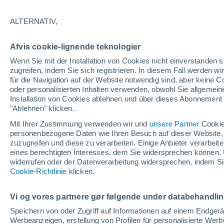
Farne haben einen überraschenden Leb
ALTERNATIV,
verbunden ist. In jeder Phase zeigt sic
Wasser angewiesen sind, um zu wachs
Afvis cookie-lignende teknologier
Wenn Sie mit der Installation von Cookies nicht einverstanden s
zugreifen, indem Sie sich registrieren. In diesem Fall werden wir
für die Navigation auf der Website notwendig sind, aber keine
oder personalisierten Inhalten verwenden, obwohl Sie allgemein
Installation von Cookies ablehnen und über dieses Abonnement a
"Ablehnen" klicken.
Mit Ihrer Zustimmung verwenden wir und
unsere Partner
Cookie
personenbezogene Daten wie Ihren Besuch auf dieser Website,
zuzugreifen und diese zu verarbeiten. Einige Anbieter verarbe
eines berechtigten Interesses, dem Sie widersprechen können. 
widerrufen oder der Datenverarbeitung widersprechen, indem Sie
Cookie-Richtlinie
klicken.
Vi og vores partnere gør følgende under databehandli
Speichern von oder Zugriff auf Informationen auf einem Endger
Werbeanzeigen, erstellung von Profilen für personalisierte Wer