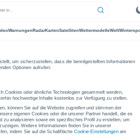
ideo
Warnungen
Radar
Karten
Satelliten
Wettermodelle
Welt
Winterspo
LANZEN
FREIZEIT
ellt, um sicherzustellen, dass die bereitgestellten Informationen
genden Optionen aufrufen:
durch Cookies oder ähnliche Technologien gesammelt werden,
erhin hochwertige Inhalte kostenlos zur Verfügung zu stellen.
Lebenszyklus von Farnen und ihre Vorliebe für Feuchtigkeit
cken, können Sie auf die Website zugreifen und stimmen der
unsere eigenen Cookies oder die unserer Partner handelt, die es
 zu analysieren sowie ein spezifisches Profil zu erstellen, um
enszyklus von Farnen
zuzeigen. Weitere Informationen finden Sie in unserer
fen, indem Sie auf die Schaltfläche
Cookie-Einstellungen
am
Feuchtigkeit