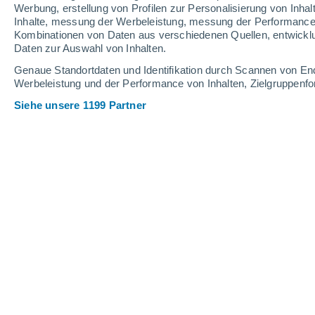
Werbung, erstellung von Profilen zur Personalisierung von Inhal
Inhalte, messung der Werbeleistung, messung der Performance v
Kombinationen von Daten aus verschiedenen Quellen, entwickl
Daten zur Auswahl von Inhalten.
Genaue Standortdaten und Identifikation durch Scannen von En
Werbeleistung und der Performance von Inhalten, Zielgruppen
Siehe unsere 1199 Partner
Farne, eine Pflanze, die Feuchtigkeit liebt.
José David Díaz
Mohedano
Meteored Spanien
Farne sind Pflanzen, die durch ihr el
Aufmerksamkeit erregen. Im Gegensat
produzieren sie keine Blüten oder
geschafft, seit Millionen von Jahren
Ihr Erfolg liegt in einem ganz bes
mit Feuchtigkeit verbunden ist, einem 