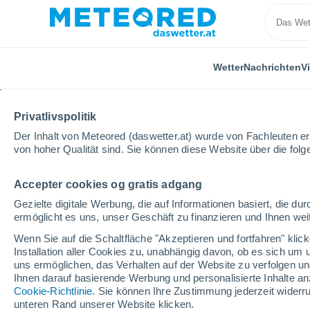
Wetter
Nachrichten
V
ALLE
AKTUELL
WISSENSCHAFT
ASTRONOMIE
PF
Privatlivspolitik
Der Inhalt von Meteored (daswetter.at) wurde von Fachleuten erst
von hoher Qualität sind. Sie können diese Website über die fol
Accepter cookies og gratis adgang
Gezielte digitale Werbung, die auf Informationen basiert, die 
ermöglicht es uns, unser Geschäft zu finanzieren und Ihnen weit
Home
Nachrichten
Pflanzen
Der faszinierende 
Wenn Sie auf die Schaltfläche "Akzeptieren und fortfahren" kli
Installation aller Cookies zu, unabhängig davon, ob es sich um 
uns ermöglichen, das Verhalten auf der Website zu verfolgen und
Der faszinierende Leb
Ihnen darauf basierende Werbung und personalisierte Inhalte an
Cookie-Richtlinie
. Sie können Ihre Zustimmung jederzeit widerru
und ihre Vorliebe für 
unteren Rand unserer Website klicken.