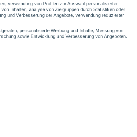
ten, verwendung von Profilen zur Auswahl personalisierter
on Inhalten, analyse von Zielgruppen durch Statistiken oder
ung und Verbesserung der Angebote, verwendung reduzierter
dgeräten, personalisierte Werbung und Inhalte, Messung von
forschung sowie Entwicklung und Verbesserung von Angeboten.
27.01.2026 - 10:34 Uhr
5 min
egantes Aussehen und ihre tiefgrüne Farbe
z zu anderen, bekannteren Pflanzen
 Samen, und dennoch haben sie es
 auf der Erde zu überleben.
onderen Lebenszyklus begründet
, der eng
für ihre Entwicklung und Fortpflanzung