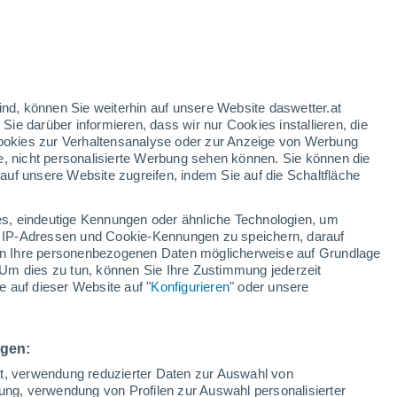
enszyklus, der eng mit Feuchtigkeit
h, wie sehr diese uralten Pflanzen auf
en und sich fortzupflanzen.
ind, können Sie weiterhin auf unsere Website daswetter.at
 Sie darüber informieren, dass wir nur Cookies installieren, die
 Cookies zur Verhaltensanalyse oder zur Anzeige von Werbung
e, nicht personalisierte Werbung sehen können. Sie können die
uf unsere Website zugreifen, indem Sie auf die Schaltfläche
s, eindeutige Kennungen oder ähnliche Technologien, um
 IP-Adressen und Cookie-Kennungen zu speichern, darauf
iten Ihre personenbezogenen Daten möglicherweise auf Grundlage
Um dies zu tun, können Sie Ihre Zustimmung jederzeit
 auf dieser Website auf "
Konfigurieren
" oder unsere
ngen:
ät, verwendung reduzierter Daten zur Auswahl von
bung, verwendung von Profilen zur Auswahl personalisierter