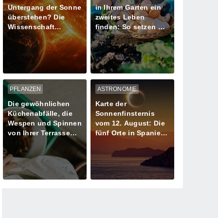
Untergang der Sonne
in Ihrem Garten ein
überstehen? Die
zweites Leben
Wissenschaft
finden: So setzen Sie
schreibt den letzten
sie richtig für Ihre
Tag unseres
Pflanzen ein
Planeten neu
PFLANZEN
ASTRONOMIE
Die gewöhnlichen
Karte der
Küchenabfälle, die
Sonnenfinsternis
Wespen und Spinnen
vom 12. August: Die
von Ihrer Terrasse
fünf Orte in Spanien
fernhalten
mit mehr als einer
Minute Dunkelheit