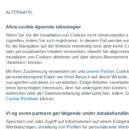
Eine neue Studie kam zu dem Schluss,
ALTERNATIV,
Nacht über drei Monate hinweg das 
Prädiabetes verändern kann. In Argen
Afvis cookie-lignende teknologier
Lebensmittel, da es nicht nur köstlich
Wenn Sie mit der Installation von Cookies nicht einverstanden s
Verbündeter für die Stoffwechselgesun
zugreifen, indem Sie sich registrieren. In diesem Fall werden wir
für die Navigation auf der Website notwendig sind, aber keine
oder personalisierten Inhalten verwenden, obwohl Sie allgemein
Installation von Cookies ablehnen und über dieses Abonnement a
"Ablehnen" klicken.
Mit Ihrer Zustimmung verwenden wir und
unsere Partner
Cookie
personenbezogene Daten wie Ihren Besuch auf dieser Website,
zuzugreifen und diese zu verarbeiten. Einige Anbieter verarbe
eines berechtigten Interesses, dem Sie widersprechen können. 
widerrufen oder der Datenverarbeitung widersprechen, indem Sie
Cookie-Richtlinie
klicken.
Vi og vores partnere gør følgende under databehandli
Speichern von oder Zugriff auf Informationen auf einem Endger
Werbeanzeigen, erstellung von Profilen für personalisierte Wer