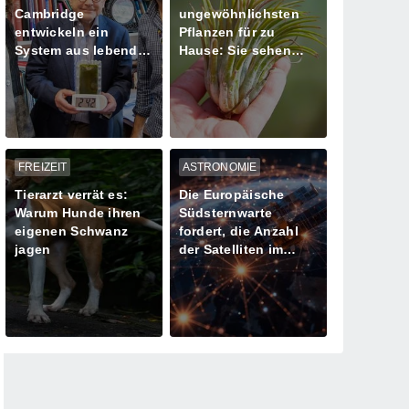
Cambridge
ungewöhnlichsten
entwickeln ein
Pflanzen für zu
System aus lebenden
Hause: Sie sehen
Algen zur
aus, als kämen sie
Stromversorgung
von einem anderen
Planeten!
FREIZEIT
ASTRONOMIE
Tierarzt verrät es:
Die Europäische
Warum Hunde ihren
Südsternwarte
eigenen Schwanz
fordert, die Anzahl
jagen
der Satelliten im
Orbit im Interesse
der Astronomie zu
begrenzen