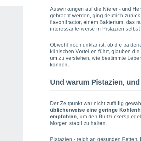
erwünschten.
Der Gehalt an hydrogen
Auswirkungen auf die Nieren- und Her
gebracht werden, ging deutlich zurüc
flavonifractor, einem Bakterium, das n
interessanterweise in Pistazien selbst
Obwohl noch unklar ist, ob die bakteri
klinischen Vorteilen führt, glauben die 
um zu verstehen, wie bestimmte Leben
können.
Und warum Pistazien, und
Der Zeitpunkt war nicht zufällig gewäh
üblicherweise eine geringe Kohlen
empfohlen
, um den Blutzuckerspiege
Morgen stabil zu halten.
Pistazien - reich an gesunden Fetten,