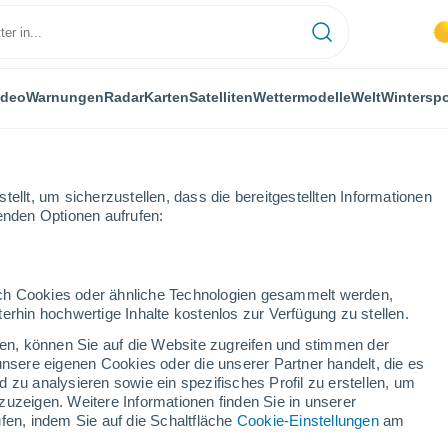
ideo
Warnungen
Radar
Karten
Satelliten
Wettermodelle
Welt
Winterspo
LANZEN
FREIZEIT
ellt, um sicherzustellen, dass die bereitgestellten Informationen
genden Optionen aufrufen:
durch Cookies oder ähnliche Technologien gesammelt werden,
erhin hochwertige Inhalte kostenlos zur Verfügung zu stellen.
 dem Schlafengehen: Der Snack, der Ihre Darmgesundheit verändern k
cken, können Sie auf die Website zugreifen und stimmen der
unsere eigenen Cookies oder die unserer Partner handelt, die es
 zu analysieren sowie ein spezifisches Profil zu erstellen, um
lafengehen: Der Snack,
zuzeigen. Weitere Informationen finden Sie in unserer
fen, indem Sie auf die Schaltfläche
Cookie-Einstellungen
am
eit verändern könnte