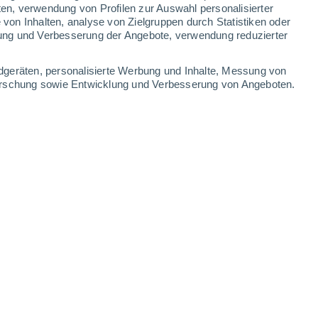
ten, verwendung von Profilen zur Auswahl personalisierter
on Inhalten, analyse von Zielgruppen durch Statistiken oder
ung und Verbesserung der Angebote, verwendung reduzierter
dgeräten, personalisierte Werbung und Inhalte, Messung von
forschung sowie Entwicklung und Verbesserung von Angeboten.
Vorteile.
.2025 - 09:52 Uhr
4 min
Pistazien zum Beispiel haben sich vom
m Grundnahrungsmittel in Eis
,
ogar Kaffee
entwickelt
. Doch während ihre
wo ihr Anbau ebenfalls auf dem Vormarsch ist
berzeugenden Grund dafür geliefert, sie