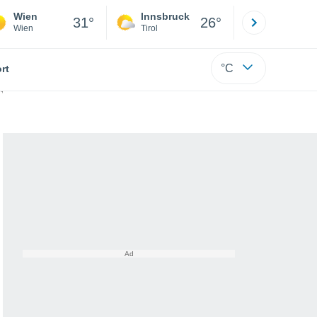
Wien
Innsbruck
Salzburg
31°
26°
Wien
Tirol
Salzburg
°C
rt
önnte