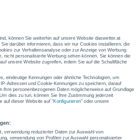
 dass der Verzehr von Pistazien jede
Darmmikrobiom von Menschen mit
tinien wächst das Interesse an diesem
 ist, sondern auch ein unerwarteter
ind, können Sie weiterhin auf unsere Website daswetter.at
dheit sein könnte.
 Sie darüber informieren, dass wir nur Cookies installieren, die
 Cookies zur Verhaltensanalyse oder zur Anzeige von Werbung
e, nicht personalisierte Werbung sehen können. Sie können die
uf unsere Website zugreifen, indem Sie auf die Schaltfläche
s, eindeutige Kennungen oder ähnliche Technologien, um
 IP-Adressen und Cookie-Kennungen zu speichern, darauf
iten Ihre personenbezogenen Daten möglicherweise auf Grundlage
Um dies zu tun, können Sie Ihre Zustimmung jederzeit
 auf dieser Website auf "
Konfigurieren
" oder unsere
ngen:
ät, verwendung reduzierter Daten zur Auswahl von
bung, verwendung von Profilen zur Auswahl personalisierter