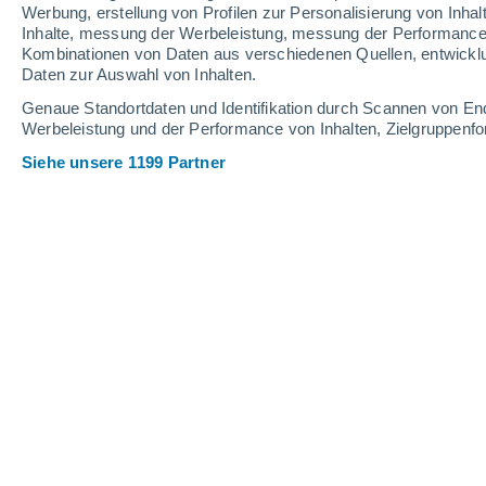
Werbung, erstellung von Profilen zur Personalisierung von Inhal
Inhalte, messung der Werbeleistung, messung der Performance v
Kombinationen von Daten aus verschiedenen Quellen, entwickl
Daten zur Auswahl von Inhalten.
Genaue Standortdaten und Identifikation durch Scannen von En
Werbeleistung und der Performance von Inhalten, Zielgruppen
Siehe unsere 1199 Partner
Der Verzehr von Pistazien hat zahlreiche gesundheitliche 
Cindy Fernández
30.07
Meteored Argentinien
Es gibt Trends, die verständlich sind.
grünen Cousin der Erdnuss zu eine
Schokolade, Gebäck, Alfajores und s
Beliebtheit in Argentinien zunimmt - 
- hat die Wissenschaft gerade einen ü