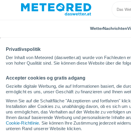
Wetter
Nachrichten
V
ALLE
AKTUELL
WISSENSCHAFT
ASTRONOMIE
PF
Privatlivspolitik
Der Inhalt von Meteored (daswetter.at) wurde von Fachleuten erst
von hoher Qualität sind. Sie können diese Website über die fol
Accepter cookies og gratis adgang
Gezielte digitale Werbung, die auf Informationen basiert, die 
ermöglicht es uns, unser Geschäft zu finanzieren und Ihnen weit
Home
Nachrichten
Wissenschaft
Pistazien vor
Wenn Sie auf die Schaltfläche "Akzeptieren und fortfahren" kli
Installation aller Cookies zu, unabhängig davon, ob es sich um 
uns ermöglichen, das Verhalten auf der Website zu verfolgen und
Pistazien vor dem Sch
Ihnen darauf basierende Werbung und personalisierte Inhalte an
Cookie-Richtlinie
. Sie können Ihre Zustimmung jederzeit widerru
der Ihre Darmgesundh
unteren Rand unserer Website klicken.