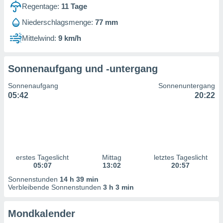
ntwicklung
Regentage:
11
Tage
serung der
Niederschlagsmenge:
77 mm
g
Mittelwind:
9 km/h
 Daten zur
n Inhalten.
Sonnenaufgang und -untergang
ten und
Sonnenaufgang
Sonnenuntergang
ion durch
05:42
20:22
on
,
erte
d Inhalte,
on
ung und der
ce von
erstes Tageslicht
Mittag
letztes Tageslicht
05:07
13:02
20:57
nforschung
Sonnenstunden
14 h 39 min
icklung
Verbleibende Sonnenstunden
3 h 3 min
serung von
.
Mondkalender
sere 1199