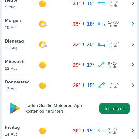
okies oder
13
-
31
31°
/
15°
km/h
9. Aug
 Partner
e es uns
n, das
Morgen
16
-
35
35°
/
18°
uf der
km/h
10. Aug
 verfolgen
lysieren
Dienstag
13
-
30
32°
/
20°
km/h
11. Aug
s Profil zu
um Ihnen
ierende
Mittwoch
9
-
25
29°
/
17°
nd
km/h
12. Aug
erte Inhalte
. Weitere
Donnerstag
10
-
25
nen finden
29°
/
15°
km/h
13. Aug
rer
tlinie
. Sie
e
Laden Sie die Meteored-App
 jederzeit
Installieren
kostenlos herunter!
, indem Sie
altfläche
stellungen
Freitag
9
-
26
30°
/
15°
n Rand
km/h
14. Aug
bsite