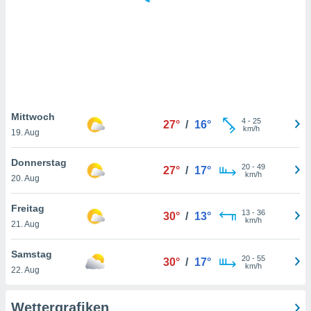
keine
r
analyse
nzeige von
der
erten
erwenden,
 nicht
Mittwoch
4
-
25
27°
/
16°
erte
km/h
19. Aug
ehen
e können
Donnerstag
20
-
49
ation von
27°
/
17°
km/h
20. Aug
lehnen und
s
t auf
Freitag
13
-
36
30°
/
13°
site
km/h
21. Aug
 indem Sie
altfläche
Samstag
20
-
55
 klicken.
30°
/
17°
km/h
22. Aug
Zustimmung
wir und
Wettergrafiken
tner