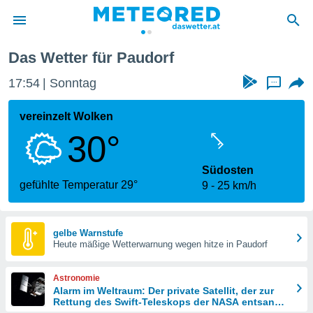
Das Wetter für Paudorf
politik
17:54
Sonntag
...
von
at) wurde
vereinzelt Wolken
uten
30°
m
llen, dass
estellten
Südosten
nen von
gefühlte Temperatur 29°
9
25 km/h
tät sind.
 diese
er die
Optionen
gelbe Warnstufe
Heute mäßige Wetterwarnung wegen hitze in Paudorf
 cookies
Astronomie
s adgang
Alarm im Weltraum: Der private Satellit, der zur
Rettung des Swift-Teleskops der NASA entsandt
gitale