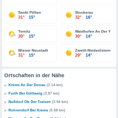
Sankt Pölten
Stockerau
31°
15°
32°
16°
Ternitz
Waidhofen An Der Ybbs
30°
15°
30°
14°
Wiener Neustadt
Zwettl-Niederösterreich
31°
15°
29°
14°
Ortschaften in der Nähe
Krems An Der Donau
(2.14 km)
Furth Bei Göttweig
(3.87 km)
Nußdorf Ob Der Traisen
(3.94 km)
Rohrendorf Bei Krems
(5.68 km)