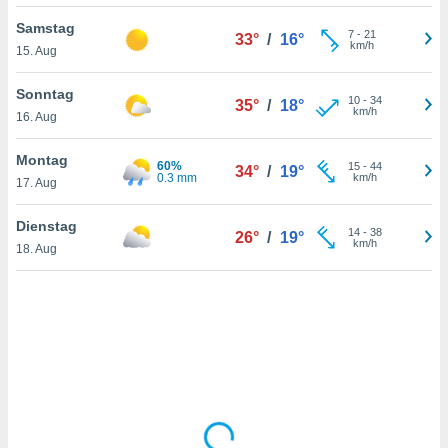
Samstag
7
-
21
33°
/
16°
km/h
15. Aug
IV,
kie-
Sonntag
10
-
34
35°
/
18°
km/h
16. Aug
er
it der
Montag
60%
15
-
44
34°
/
19°
n von
0.3 mm
km/h
17. Aug
cht
den sind,
Dienstag
14
-
38
 weiterhin
26°
/
19°
km/h
18. Aug
 Website
t
 indem Sie
ieren. In
l werden
über
, dass wir
s
, die für die
auf der
twendig