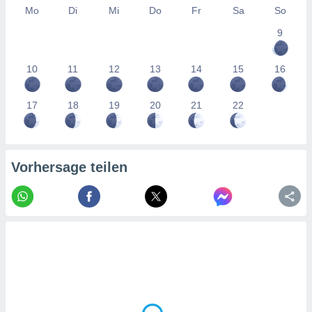
tner
Mo
Di
Mi
Do
Fr
Sa
So
9
10
11
12
13
14
15
16
17
18
19
20
21
22
Vorhersage teilen