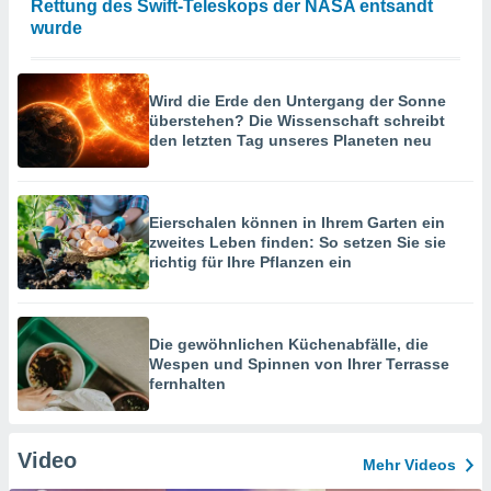
Rettung des Swift-Teleskops der NASA entsandt
wurde
Wird die Erde den Untergang der Sonne
überstehen? Die Wissenschaft schreibt
den letzten Tag unseres Planeten neu
Eierschalen können in Ihrem Garten ein
zweites Leben finden: So setzen Sie sie
richtig für Ihre Pflanzen ein
Die gewöhnlichen Küchenabfälle, die
Wespen und Spinnen von Ihrer Terrasse
fernhalten
Video
Mehr Videos