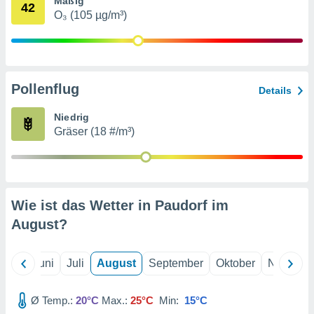
Mäßig
von
42
O₃ (105 µg/m³)
erte
verwendung
n zur
erter
Pollenflug
Details
rstellung
n zur
Niedrig
ierung von
Gräser (18 #/m³)
verwendung
n zur
erter
essung der
ung,
Wie ist das Wetter in Paudorf im
er
August
?
ce von
analyse von
n durch
Mai
Juni
Juli
August
September
Oktober
Novembe
 oder
onen von
Ø Temp.:
20°C
Max.:
25°C
Min:
15°C
nen