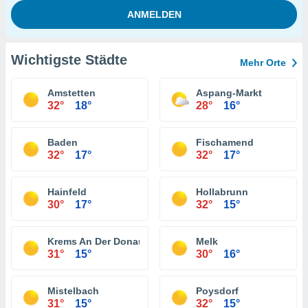
Wichtigste Städte
Mehr Orte
Amstetten
Aspang-Markt
32°
18°
28°
16°
Baden
Fischamend
32°
17°
32°
17°
Hainfeld
Hollabrunn
30°
17°
32°
15°
Krems An Der Donau
Melk
31°
15°
30°
16°
Mistelbach
Poysdorf
31°
15°
32°
15°