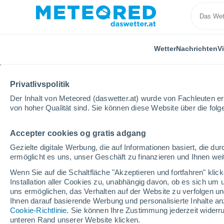
Wetter
Nachrichten
V
Privatlivspolitik
Der Inhalt von Meteored (daswetter.at) wurde von Fachleuten erst
von hoher Qualität sind. Sie können diese Website über die fol
Accepter cookies og gratis adgang
Home
Spanien
Balearische Inseln
Port d'Andra
Gezielte digitale Werbung, die auf Informationen basiert, die 
ermöglicht es uns, unser Geschäft zu finanzieren und Ihnen weit
Das Wetter für Port d'A
Wenn Sie auf die Schaltfläche "Akzeptieren und fortfahren" kli
Installation aller Cookies zu, unabhängig davon, ob es sich um 
13:27
Donnerstag
uns ermöglichen, das Verhalten auf der Website zu verfolgen und
Ihnen darauf basierende Werbung und personalisierte Inhalte an
Cookie-Richtlinie
. Sie können Ihre Zustimmung jederzeit widerru
vereinzelt Wolken
unteren Rand unserer Website klicken.