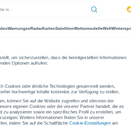
ideo
Warnungen
Radar
Karten
Satelliten
Wettermodelle
Welt
Winterspo
ellt, um sicherzustellen, dass die bereitgestellten Informationen
genden Optionen aufrufen:
tx
durch Cookies oder ähnliche Technologien gesammelt werden,
erhin hochwertige Inhalte kostenlos zur Verfügung zu stellen.
ndratx
cken, können Sie auf die Website zugreifen und stimmen der
unsere eigenen Cookies oder die unserer Partner handelt, die es
...
 zu analysieren sowie ein spezifisches Profil zu erstellen, um
zuzeigen. Weitere Informationen finden Sie in unserer
Stündlich
fen, indem Sie auf die Schaltfläche
Cookie-Einstellungen
am
Übermäßige feuchte Hitze in den
kommenden Stunden