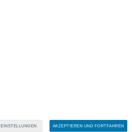
Mondkalender
Mo
Di
Mi
Do
Fr
Sa
So
6
7
8
9
10
11
12
13
14
15
16
17
18
19
EINSTELLUNGEN
AKZEPTIEREN UND FORTFAHREN