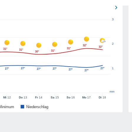
3
2
32°
32°
31°
31°
31°
31°
30°
1
27°
27°
27°
27°
27°
27°
27°
mm
Mi
12
Do
13
Fr
14
Sa
15
So
16
Mo
17
Di
18
Minimum
Niederschlag