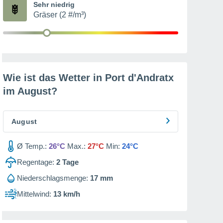
Sehr niedrig
Gräser (2 #/m³)
Wie ist das Wetter in Port d'Andratx
im
August
?
August
Ø Temp.:
26°C
Max.:
27°C
Min:
24°C
Regentage:
2
Tage
Niederschlagsmenge:
17 mm
Mittelwind:
13 km/h