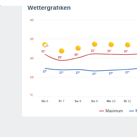
Wettergrafiken
40
35
31°
31°
31°
31°
30°
29°
30
27°
27°
27°
27°
27°
27°
25
°C
Do
6
Fr
7
Sa
8
So
9
Mo
10
Di
11
Maximum