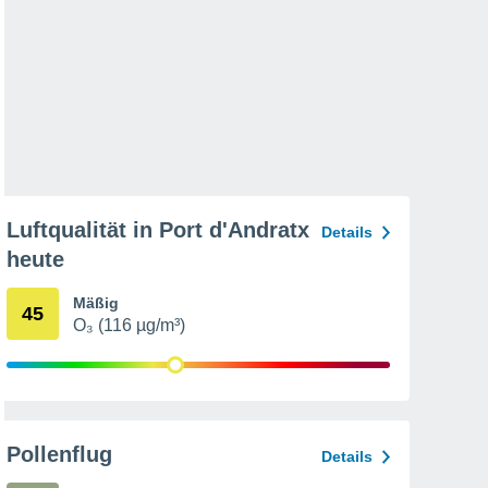
Luftqualität in Port d'Andratx
Details
heute
Mäßig
45
O₃ (116 µg/m³)
Pollenflug
Details