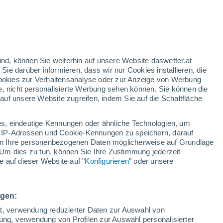
h
ind, können Sie weiterhin auf unsere Website daswetter.at
 Sie darüber informieren, dass wir nur Cookies installieren, die
 Cookies zur Verhaltensanalyse oder zur Anzeige von Werbung
e, nicht personalisierte Werbung sehen können. Sie können die
uf unsere Website zugreifen, indem Sie auf die Schaltfläche
ie
e
s, eindeutige Kennungen oder ähnliche Technologien, um
Bewölkung
Regenradar
Satelliten
Wettermodelle
 IP-Adressen und Cookie-Kennungen zu speichern, darauf
iten Ihre personenbezogenen Daten möglicherweise auf Grundlage
Um dies zu tun, können Sie Ihre Zustimmung jederzeit
 auf dieser Website auf "
Konfigurieren
" oder unsere
Sonntag
Montag
Dienstag
Mittwoch
9. Aug
10. Aug
11. Aug
12. Aug
ngen:
ät, verwendung reduzierter Daten zur Auswahl von
bung, verwendung von Profilen zur Auswahl personalisierter