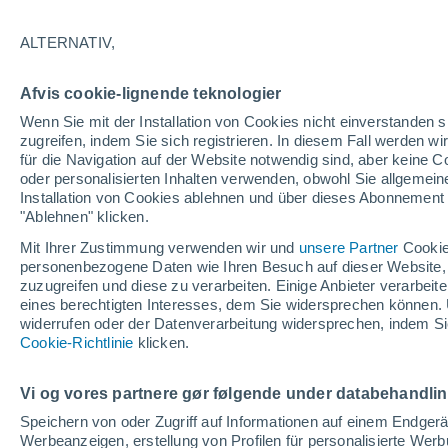
29°
ALTERNATIV,
UV
6 hoc
Afvis cookie-lignende teknologier
gefühlte Temperatur 34°
LSF
15-25
Wenn Sie mit der Installation von Cookies nicht einverstanden s
zugreifen, indem Sie sich registrieren. In diesem Fall werden wir
für die Navigation auf der Website notwendig sind, aber keine
oder personalisierten Inhalten verwenden, obwohl Sie allgemein
Astronomie
Installation von Cookies ablehnen und über dieses Abonnement a
Karte der Sonnenfinsternis vom 12. August: D
fünf Orte in Spanien mit mehr als einer Minut
"Ablehnen" klicken.
Dunkelheit
Mit Ihrer Zustimmung verwenden wir und
unsere Partner
Cookie
Wetter 1 - 7 Tage
Aktuell
Vorhersagekarte für die 
personenbezogene Daten wie Ihren Besuch auf dieser Website,
zuzugreifen und diese zu verarbeiten. Einige Anbieter verarbe
eines berechtigten Interesses, dem Sie widersprechen können. 
widerrufen oder der Datenverarbeitung widersprechen, indem Sie
Morgen
Samstag
Cookie-Richtlinie
Heute
klicken.
7. Aug
8. Aug
6. Aug
Vi og vores partnere gør følgende under databehandli
Speichern von oder Zugriff auf Informationen auf einem Endger
Werbeanzeigen, erstellung von Profilen für personalisierte Wer