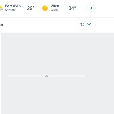
Port d'Andratx
Wien
Innsbruck
29°
34°
Andratx
Wien
Tirol
°C
rt