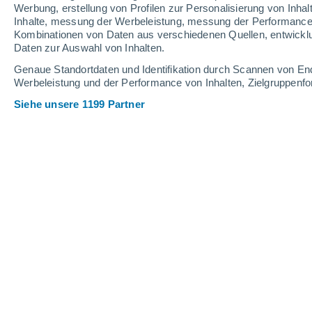
Werbung, erstellung von Profilen zur Personalisierung von Inhal
Inhalte, messung der Werbeleistung, messung der Performance v
29°
/
27°
30°
/
27°
31°
/
27°
Kombinationen von Daten aus verschiedenen Quellen, entwickl
Daten zur Auswahl von Inhalten.
11
-
18
km/h
17
-
25
km/h
16
12
-
21
km/h
Genaue Standortdaten und Identifikation durch Scannen von En
Werbeleistung und der Performance von Inhalten, Zielgruppen
Siehe unsere 1199 Partner
Das Wetter für Port d'Andratx Heute
,
vereinzelt Wolken
29°
13:00
gefühlte T.
34°
vereinzelt Wolken
29°
14:00
gefühlte T.
34°
klar
30°
15:00
gefühlte T.
35°
klar
30°
16:00
gefühlte T.
36°