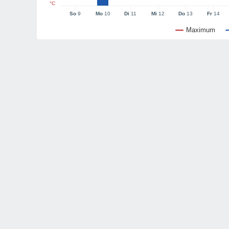
°C
So
9
Mo
10
Di
11
Mi
12
Do
13
Fr
14
Maximum