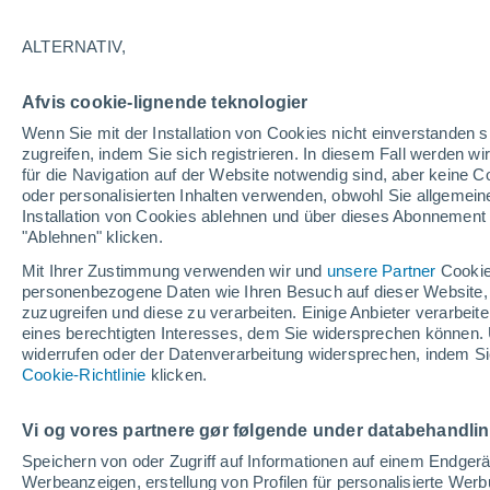
klar
ALTERNATIV,
19°
Afvis cookie-lignende teknologier
Wenn Sie mit der Installation von Cookies nicht einverstanden s
Südosten
zugreifen, indem Sie sich registrieren. In diesem Fall werden wir
gefühlte Temperatur 19°
5
-
18 km/
für die Navigation auf der Website notwendig sind, aber keine
oder personalisierten Inhalten verwenden, obwohl Sie allgemein
Installation von Cookies ablehnen und über dieses Abonnement a
"Ablehnen" klicken.
Mit Ihrer Zustimmung verwenden wir und
unsere Partner
Cookie
personenbezogene Daten wie Ihren Besuch auf dieser Website,
zuzugreifen und diese zu verarbeiten. Einige Anbieter verarbe
eines berechtigten Interesses, dem Sie widersprechen können. 
Wetter 1 - 7 Tage
Aktuell
Vorhersagekarte für die 
widerrufen oder der Datenverarbeitung widersprechen, indem Sie
Cookie-Richtlinie
klicken.
Morgen
Dienstag
M
Heute
Vi og vores partnere gør følgende under databehandli
10. Aug
11. Aug
9. Aug
Speichern von oder Zugriff auf Informationen auf einem Endger
Werbeanzeigen, erstellung von Profilen für personalisierte Wer