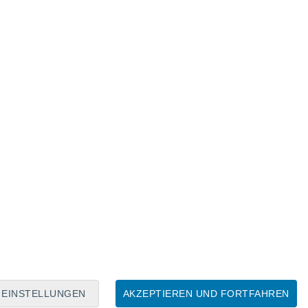
Mondkalender
Mo
Di
Mi
Do
Fr
Sa
So
9
10
11
12
13
14
15
16
EINSTELLUNGEN
AKZEPTIEREN UND FORTFAHREN
17
18
19
20
21
22