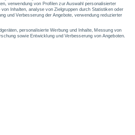
ten, verwendung von Profilen zur Auswahl personalisierter
on Inhalten, analyse von Zielgruppen durch Statistiken oder
ung und Verbesserung der Angebote, verwendung reduzierter
25°
/
14°
26°
/
13°
27°
/
14°
31°
/
14°
dgeräten, personalisierte Werbung und Inhalte, Messung von
forschung sowie Entwicklung und Verbesserung von Angeboten.
-
30
km/h
9
-
29
km/h
12
-
39
km/h
7
-
38
km/h
erg Heute
, 9. August
Südosten
1 niedrig
5
-
18 km/h
LSF:
nein
Südosten
2 niedrig
8
-
26 km/h
LSF:
nein
Südosten
4 mäßig
8
-
28 km/h
LSF:
6-10