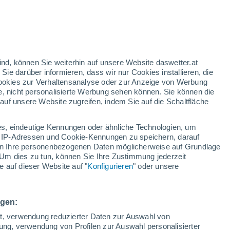
Bewölkter Himmel für die
nächsten Stunden
Schneebericht
Offene Pisten
Lifte
0 / 0
- / 2
ind, können Sie weiterhin auf unsere Website daswetter.at
 Sie darüber informieren, dass wir nur Cookies installieren, die
h
befahrbare
 Cookies zur Verhaltensanalyse oder zur Anzeige von Werbung
Schnee
Pisten (km)
0 cm
e, nicht personalisierte Werbung sehen können. Sie können die
0 / 4
uf unsere Website zugreifen, indem Sie auf die Schaltfläche
gelbe Warnstufe
Heute mäßige Wetterwarnung wegen
s, eindeutige Kennungen oder ähnliche Technologien, um
hitze in Puchberg am Schneeberg
 IP-Adressen und Cookie-Kennungen zu speichern, darauf
iten Ihre personenbezogenen Daten möglicherweise auf Grundlage
Um dies zu tun, können Sie Ihre Zustimmung jederzeit
Temperaturen
Regenradar
Satelliten
Wettermodelle
 auf dieser Website auf "
Konfigurieren
" oder unsere
ittwoch
Donnerstag
Freitag
Samstag
ngen:
12. Aug
13. Aug
14. Aug
15. Aug
ät, verwendung reduzierter Daten zur Auswahl von
bung, verwendung von Profilen zur Auswahl personalisierter