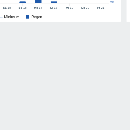
mm
Sa
15
So
16
Mo
17
Di
18
Mi
19
Do
20
Fr
21
Minimum
Regen