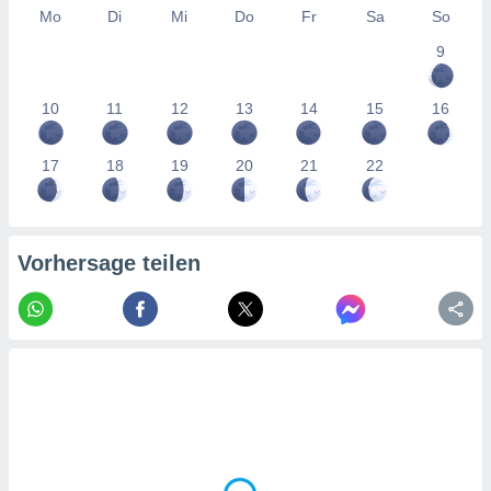
tner
Mo
Di
Mi
Do
Fr
Sa
So
9
10
11
12
13
14
15
16
17
18
19
20
21
22
Vorhersage teilen