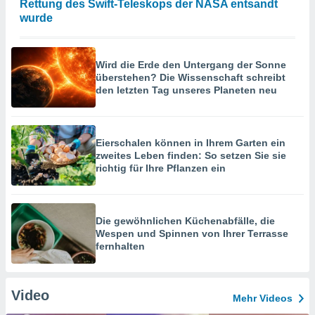
Rettung des Swift-Teleskops der NASA entsandt
wurde
Wird die Erde den Untergang der Sonne
überstehen? Die Wissenschaft schreibt
den letzten Tag unseres Planeten neu
Eierschalen können in Ihrem Garten ein
zweites Leben finden: So setzen Sie sie
richtig für Ihre Pflanzen ein
Die gewöhnlichen Küchenabfälle, die
Wespen und Spinnen von Ihrer Terrasse
fernhalten
Video
Mehr Videos