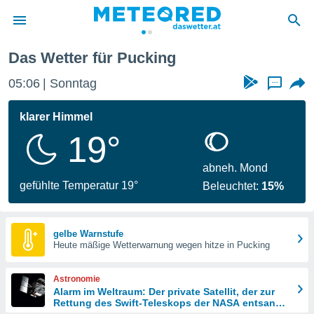
Das Wetter für Pucking
politik
05:06
Sonntag
...
von
at) wurde
klarer Himmel
uten
19°
m
llen, dass
estellten
abneh. Mond
nen von
gefühlte Temperatur 19°
Beleuchtet:
15%
tät sind.
 diese
er die
Optionen
gelbe Warnstufe
Heute mäßige Wetterwarnung wegen hitze in Pucking
 cookies
Astronomie
s adgang
Alarm im Weltraum: Der private Satellit, der zur
Rettung des Swift-Teleskops der NASA entsandt
gitale