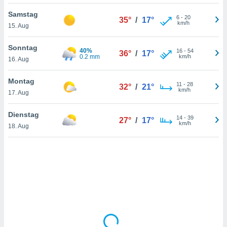
Samstag
6
-
20
35°
/
17°
km/h
15. Aug
IV,
kie-
Sonntag
40%
16
-
54
36°
/
17°
0.2 mm
km/h
16. Aug
er
it der
Montag
11
-
28
32°
/
21°
n von
km/h
17. Aug
cht
den sind,
Dienstag
14
-
39
 weiterhin
27°
/
17°
km/h
18. Aug
 Website
t
 indem Sie
ieren. In
l werden
über
, dass wir
s
, die für die
auf der
twendig