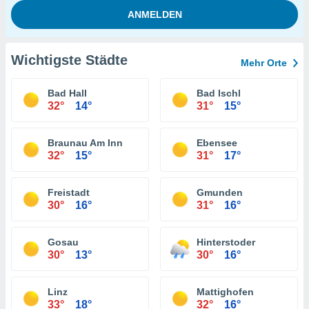
Wichtigste Städte
Mehr Orte
Bad Hall
Bad Ischl
32°
14°
31°
15°
Braunau Am Inn
Ebensee
32°
15°
31°
17°
Freistadt
Gmunden
30°
16°
31°
16°
Gosau
Hinterstoder
30°
13°
30°
16°
Linz
Mattighofen
33°
18°
32°
16°