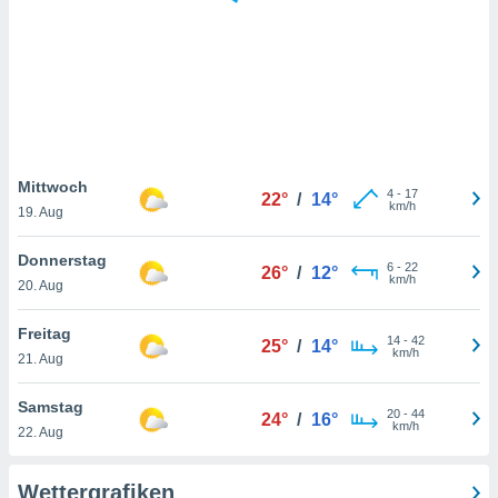
keine
r
analyse
nzeige von
der
erten
erwenden,
 nicht
Mittwoch
4
-
17
22°
/
14°
erte
km/h
19. Aug
ehen
e können
Donnerstag
6
-
22
ation von
26°
/
12°
km/h
20. Aug
lehnen und
s
t auf
Freitag
14
-
42
25°
/
14°
site
km/h
21. Aug
 indem Sie
altfläche
Samstag
20
-
44
 klicken.
24°
/
16°
km/h
22. Aug
Zustimmung
wir und
Wettergrafiken
tner