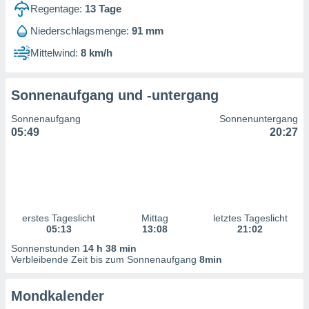
ntwicklung
Regentage:
13
Tage
serung der
Niederschlagsmenge:
91 mm
g
Mittelwind:
8 km/h
 Daten zur
n Inhalten.
Sonnenaufgang und -untergang
ten und
Sonnenaufgang
Sonnenuntergang
ion durch
05:49
20:27
on
,
erte
d Inhalte,
on
ung und der
ce von
erstes Tageslicht
Mittag
letztes Tageslicht
05:13
13:08
21:02
nforschung
Sonnenstunden
14 h 38 min
icklung
Verbleibende Zeit bis zum Sonnenaufgang
8min
serung von
.
Mondkalender
sere 1199