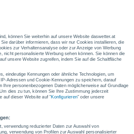
ind, können Sie weiterhin auf unsere Website daswetter.at
 Sie darüber informieren, dass wir nur Cookies installieren, die
 Cookies zur Verhaltensanalyse oder zur Anzeige von Werbung
e, nicht personalisierte Werbung sehen können. Sie können die
uf unsere Website zugreifen, indem Sie auf die Schaltfläche
n und
s, eindeutige Kennungen oder ähnliche Technologien, um
arte für Regen
Satelliten
Wettermodelle
 IP-Adressen und Cookie-Kennungen zu speichern, darauf
iten Ihre personenbezogenen Daten möglicherweise auf Grundlage
Um dies zu tun, können Sie Ihre Zustimmung jederzeit
 auf dieser Website auf "
Konfigurieren
" oder unsere
Montag
Dienstag
Mittwoch
Donnerstag
10. Aug
11. Aug
12. Aug
13. Aug
ngen:
ät, verwendung reduzierter Daten zur Auswahl von
bung, verwendung von Profilen zur Auswahl personalisierter
90%
90%