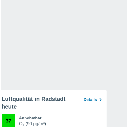
Luftqualität in Radstadt
Details
heute
Annehmbar
37
O₃ (90 µg/m³)