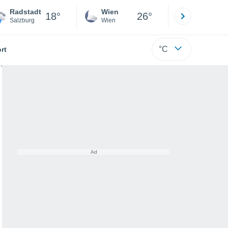
Radstadt
Wien
Innsbruck
18°
26°
Salzburg
Wien
Tirol
°C
rt