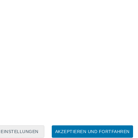
Mondkalender
Mo
Di
Mi
Do
Fr
Sa
So
7
8
9
10
11
12
13
14
15
16
EINSTELLUNGEN
AKZEPTIEREN UND FORTFAHREN