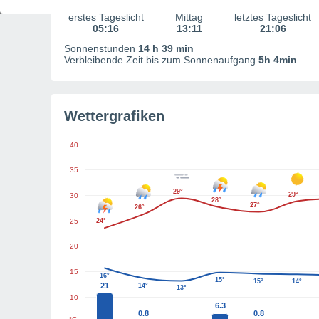
erstes Tageslicht
Mittag
letztes Tageslicht
05:16
13:11
21:06
Sonnenstunden
14 h 39 min
Verbleibende Zeit bis zum Sonnenaufgang
5h 4min
Wettergrafiken
40
35
29°
29°
30
28°
27°
26°
25
24°
20
15
16°
15°
15°
14°
21
14°
13°
10
6.3
0.8
0.8