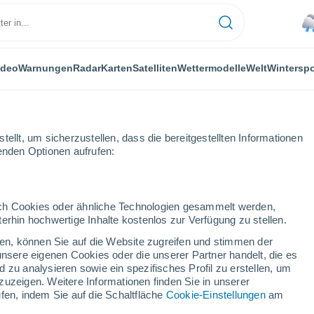
ideo
Warnungen
Radar
Karten
Satelliten
Wettermodelle
Welt
Winterspo
ellt, um sicherzustellen, dass die bereitgestellten Informationen
genden Optionen aufrufen:
durch Cookies oder ähnliche Technologien gesammelt werden,
erhin hochwertige Inhalte kostenlos zur Verfügung zu stellen.
t
cken, können Sie auf die Website zugreifen und stimmen der
unsere eigenen Cookies oder die unserer Partner handelt, die es
...
 zu analysieren sowie ein spezifisches Profil zu erstellen, um
zuzeigen. Weitere Informationen finden Sie in unserer
Stündlich
fen, indem Sie auf die Schaltfläche
Cookie-Einstellungen
am
Leichter Regen in den nächsten
Stunden