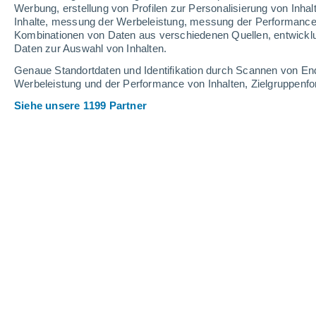
0.8 mm
21 mm
Werbung, erstellung von Profilen zur Personalisierung von Inhal
Inhalte, messung der Werbeleistung, messung der Performance v
26°
/
14°
29°
/
13°
24°
/
16°
Kombinationen von Daten aus verschiedenen Quellen, entwickl
Daten zur Auswahl von Inhalten.
7
-
24
km/h
7
-
24
km/h
4
9
-
30
km/h
Genaue Standortdaten und Identifikation durch Scannen von En
Werbeleistung und der Performance von Inhalten, Zielgruppen
Siehe unsere 1199 Partner
Das Wetter für Radstadt Heute
, 7. Au
leichter Regen
90%
18°
01:00
2 mm
gefühlte T.
18°
leichter Regen
90%
18°
02:00
1.5 mm
gefühlte T.
18°
leichter Regen
90%
18°
03:00
2.2 mm
gefühlte T.
18°
leichter Regen
90%
17°
05:00
2.2 mm
gefühlte T.
17°