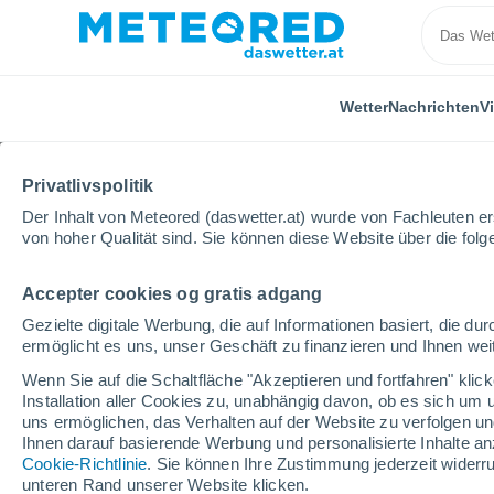
Wetter
Nachrichten
V
Privatlivspolitik
Der Inhalt von Meteored (daswetter.at) wurde von Fachleuten erst
von hoher Qualität sind. Sie können diese Website über die fol
Accepter cookies og gratis adgang
Home
Bundesland Salzburg
Radstadt
Gezielte digitale Werbung, die auf Informationen basiert, die 
ermöglicht es uns, unser Geschäft zu finanzieren und Ihnen weit
Das Wetter für Radstad
Wenn Sie auf die Schaltfläche "Akzeptieren und fortfahren" kli
Installation aller Cookies zu, unabhängig davon, ob es sich um 
00:13
Freitag
uns ermöglichen, das Verhalten auf der Website zu verfolgen und
Ihnen darauf basierende Werbung und personalisierte Inhalte an
Cookie-Richtlinie
. Sie können Ihre Zustimmung jederzeit widerru
leichter Regen
unteren Rand unserer Website klicken.