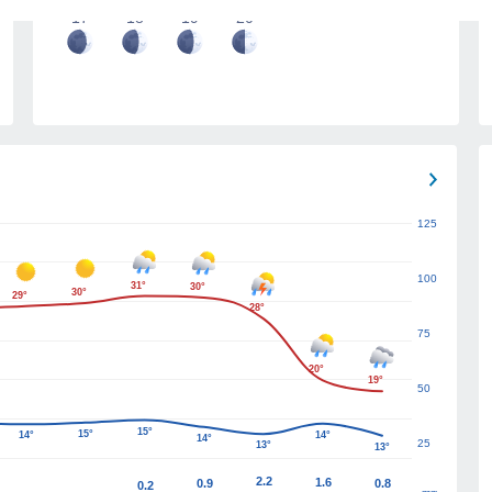
17
18
19
20
125
100
31°
30°
30°
29°
28°
75
20°
19°
50
15°
15°
14°
14°
14°
25
13°
13°
2.2
1.6
0.9
0.8
0.2