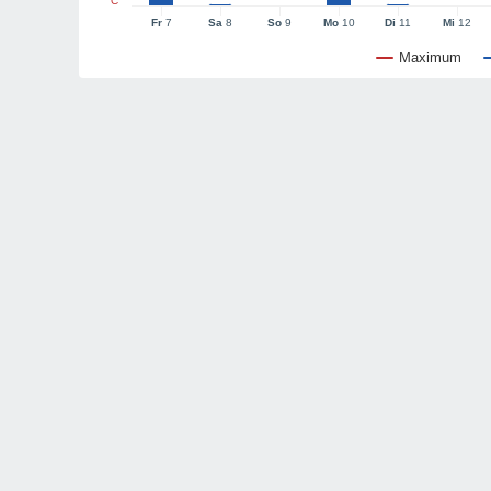
°C
Fr
7
Sa
8
So
9
Mo
10
Di
11
Mi
12
Maximum