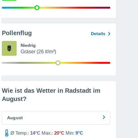
Pollenflug
Details
Niedrig
Gräser (26 #/m³)
Wie ist das Wetter in Radstadt im
August
?
August
Ø Temp.:
14°C
Max.:
20°C
Min:
9°C