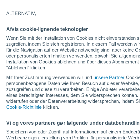
18°
ALTERNATIV,
90%
Afvis cookie-lignende teknologier
gefühlte Temperatur 18°
2 mm
Wenn Sie mit der Installation von Cookies nicht einverstanden s
zugreifen, indem Sie sich registrieren. In diesem Fall werden wir
für die Navigation auf der Website notwendig sind, aber keine
oder personalisierten Inhalten verwenden, obwohl Sie allgemein
Pflanzen
Installation von Cookies ablehnen und über dieses Abonnement a
Die gewöhnlichen Küchenabfälle, die Wespe
Spinnen von Ihrer Terrasse fernhalten
"Ablehnen" klicken.
Mit Ihrer Zustimmung verwenden wir und
unsere Partner
Cookie
Wetter 1 - 7 Tage
Regenradar
Aktuell
Vorhersagek
personenbezogene Daten wie Ihren Besuch auf dieser Website,
zuzugreifen und diese zu verarbeiten. Einige Anbieter verarbe
eines berechtigten Interesses, dem Sie widersprechen können. 
widerrufen oder der Datenverarbeitung widersprechen, indem Sie
Morgen
Sonntag
Cookie-Richtlinie
Heute
klicken.
8. Aug
9. Aug
7. Aug
Vi og vores partnere gør følgende under databehandli
Speichern von oder Zugriff auf Informationen auf einem Endger
Werbeanzeigen, erstellung von Profilen für personalisierte Wer
70%
90%