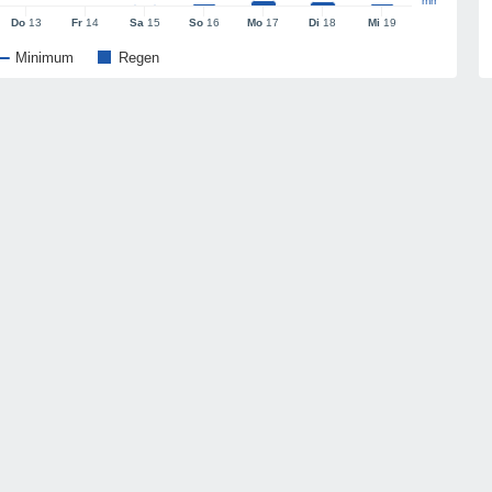
mm
Do
13
Fr
14
Sa
15
So
16
Mo
17
Di
18
Mi
19
Minimum
Regen