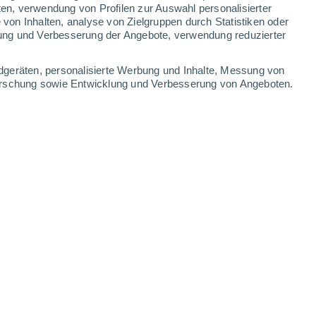
6.3 mm
0.8 mm
ten, verwendung von Profilen zur Auswahl personalisierter
on Inhalten, analyse von Zielgruppen durch Statistiken oder
28°
/
15°
27°
/
15°
29°
/
14°
29°
/
14°
ung und Verbesserung der Angebote, verwendung reduzierter
-
25
km/h
6
-
21
km/h
5
-
26
km/h
6
-
26
km/h
dgeräten, personalisierte Werbung und Inhalte, Messung von
forschung sowie Entwicklung und Verbesserung von Angeboten.
gust
Südosten
0 niedrig
2
-
12 km/h
LSF:
nein
Westen
0 niedrig
0
-
8 km/h
LSF:
nein
Norden
0 niedrig
1
-
8 km/h
LSF:
nein
Südwesten
0 niedrig
1
-
9 km/h
LSF:
nein