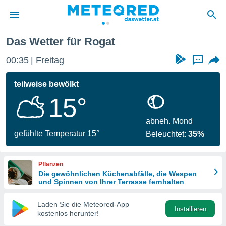
Das Wetter für Rogat
politik
00:35
Freitag
...
von
at) wurde
teilweise bewölkt
uten
15°
m
llen, dass
estellten
abneh. Mond
nen von
gefühlte Temperatur 15°
Beleuchtet:
35%
tät sind.
 diese
er die
Pflanzen
Optionen
Die gewöhnlichen Küchenabfälle, die Wespen
und Spinnen von Ihrer Terrasse fernhalten
 cookies
Laden Sie die Meteored-App
s adgang
Installieren
kostenlos herunter!
gitale