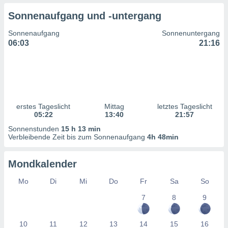
ntwicklung
Sonnenaufgang und -untergang
serung der
Sonnenaufgang
Sonnenuntergang
g
06:03
21:16
 Daten zur
n Inhalten.
ten und
ion durch
on
erstes Tageslicht
Mittag
letztes Tageslicht
,
05:22
13:40
21:57
erte
d Inhalte,
Sonnenstunden
15 h 13 min
on
Verbleibende Zeit bis zum Sonnenaufgang
4h 48min
ung und der
ce von
Mondkalender
nforschung
Mo
Di
Mi
Do
Fr
Sa
So
icklung
serung von
7
8
9
.
sere 1199
10
11
12
13
14
15
16