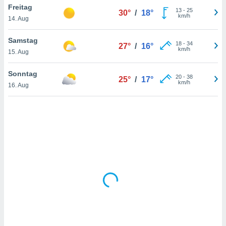
Freitag
13
-
25
30°
/
18°
km/h
14. Aug
IV,
Samstag
18
-
34
27°
/
16°
kie-
km/h
15. Aug
er
Sonntag
20
-
38
25°
/
17°
it der
km/h
16. Aug
n von
cht
den sind,
 weiterhin
 Website
t
 indem Sie
ieren. In
l werden
über
, dass wir
s
, die für die
auf der
twendig