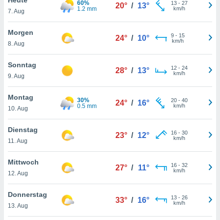
60%
okies oder
13
-
27
20°
/
13°
1.2 mm
km/h
7. Aug
 Partner
e es uns
n, das
Morgen
9
-
15
24°
/
10°
uf der
km/h
8. Aug
 verfolgen
lysieren
Sonntag
12
-
24
28°
/
13°
km/h
9. Aug
s Profil zu
um Ihnen
ierende
Montag
30%
20
-
40
24°
/
16°
nd
0.5 mm
km/h
10. Aug
erte Inhalte
. Weitere
Dienstag
16
-
30
nen finden
23°
/
12°
km/h
11. Aug
rer
tlinie
. Sie
Mittwoch
e
16
-
32
27°
/
11°
km/h
 jederzeit
12. Aug
, indem Sie
altfläche
Donnerstag
13
-
26
stellungen
33°
/
16°
km/h
13. Aug
n Rand
bsite