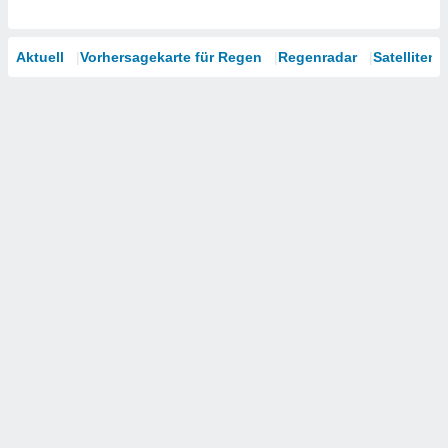
Aktuell
Vorhersagekarte für Regen
Regenradar
Satelliten