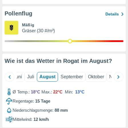
von
erte
Pollenflug
Details
verwendung
n zur
Mäßig
Gräser (30 #/m³)
erter
rstellung
n zur
ierung von
verwendung
Wie ist das Wetter in Rogat im
August
?
n zur
erter
essung der
Mai
Juni
Juli
August
September
Oktober
Novembe
ung,
er
Ø Temp.:
18°C
Max.:
22°C
Min:
13°C
ce von
analyse von
Regentage:
15
Tage
n durch
 oder
Niederschlagsmenge:
88 mm
onen von
Mittelwind:
12 km/h
nen