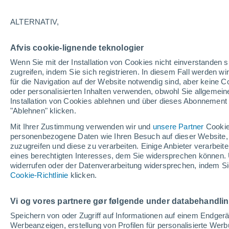
17°
ALTERNATIV,
Südweste
Afvis cookie-lignende teknologier
gefühlte Temperatur 17°
5
-
13 km/
Wenn Sie mit der Installation von Cookies nicht einverstanden s
zugreifen, indem Sie sich registrieren. In diesem Fall werden wir
für die Navigation auf der Website notwendig sind, aber keine
oder personalisierten Inhalten verwenden, obwohl Sie allgemein
Astronomie
Installation von Cookies ablehnen und über dieses Abonnement a
Das Sternbild Löwe: Wo der Mythos des Herk
auf echte Sterne und Meteoritenschauer trifft
"Ablehnen" klicken.
Mit Ihrer Zustimmung verwenden wir und
unsere Partner
Cookie
Wetter 1 - 7 Tage
Aktuell
Vorhersagekarte für Rege
personenbezogene Daten wie Ihren Besuch auf dieser Website,
zuzugreifen und diese zu verarbeiten. Einige Anbieter verarbe
eines berechtigten Interesses, dem Sie widersprechen können. 
widerrufen oder der Datenverarbeitung widersprechen, indem Sie
Morgen
Samstag
Cookie-Richtlinie
Heute
klicken.
7. Aug
8. Aug
6. Aug
Vi og vores partnere gør følgende under databehandli
Speichern von oder Zugriff auf Informationen auf einem Endger
Werbeanzeigen, erstellung von Profilen für personalisierte Wer
50%
90%