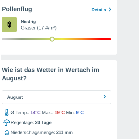
Pollenflug
Details
Niedrig
Gräser (17 #/m³)
Wie ist das Wetter in Wertach im
August
?
August
Ø Temp.:
14°C
Max.:
19°C
Min:
9°C
Regentage:
20
Tage
Niederschlagsmenge:
211 mm