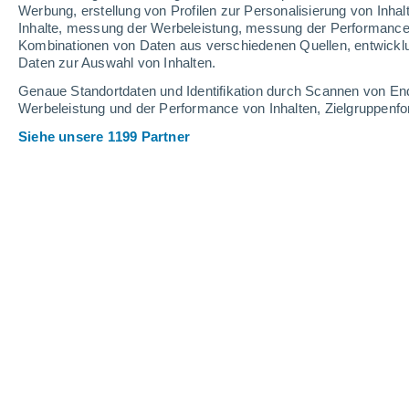
0.1 mm
14 mm
Werbung, erstellung von Profilen zur Personalisierung von Inhal
Inhalte, messung der Werbeleistung, messung der Performance v
23°
/
14°
26°
/
12°
25°
/
16°
Kombinationen von Daten aus verschiedenen Quellen, entwickl
Daten zur Auswahl von Inhalten.
12
-
29
km/h
7
-
23
km/h
13
11
-
28
km/h
Genaue Standortdaten und Identifikation durch Scannen von En
Werbeleistung und der Performance von Inhalten, Zielgruppen
Siehe unsere 1199 Partner
Das Wetter für Wertach Heute
, 6. Au
teilweise bewöl
17°
06:00
gefühlte T.
17°
leichter Regen
30%
18°
07:00
0.1 mm
gefühlte T.
18°
vereinzelt Wolk
20°
08:00
gefühlte T.
20°
vereinzelt Wolk
21°
09:00
gefühlte T.
21°