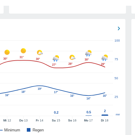
100
31°
30°
30°
75
30°
28°
28°
27°
50
19°
18°
17°
16°
16°
16°
25
14°
2
0.5
0.2
mm
Mi
12
Do
13
Fr
14
Sa
15
So
16
Mo
17
Di
18
Minimum
Regen