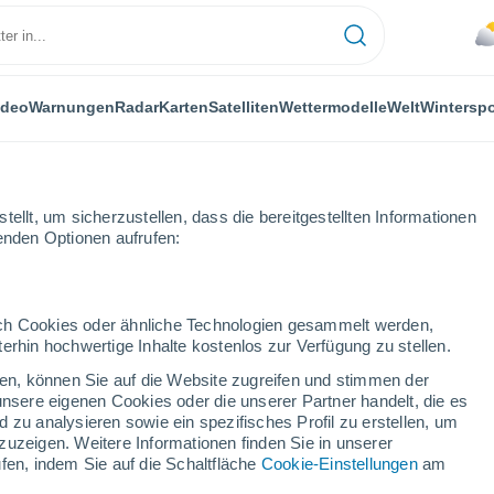
ideo
Warnungen
Radar
Karten
Satelliten
Wettermodelle
Welt
Winterspo
ellt, um sicherzustellen, dass die bereitgestellten Informationen
genden Optionen aufrufen:
durch Cookies oder ähnliche Technologien gesammelt werden,
erhin hochwertige Inhalte kostenlos zur Verfügung zu stellen.
cken, können Sie auf die Website zugreifen und stimmen der
unsere eigenen Cookies oder die unserer Partner handelt, die es
...
 zu analysieren sowie ein spezifisches Profil zu erstellen, um
zuzeigen. Weitere Informationen finden Sie in unserer
Stündlich
fen, indem Sie auf die Schaltfläche
Cookie-Einstellungen
am
Leichter Regen in den nächsten
Stunden