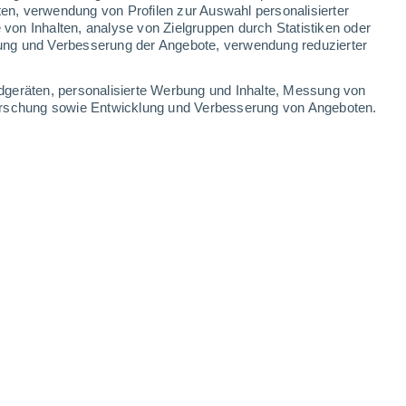
0.9 mm
1.6 mm
ten, verwendung von Profilen zur Auswahl personalisierter
on Inhalten, analyse von Zielgruppen durch Statistiken oder
30°
/
15°
25°
/
16°
27°
/
15°
30°
/
16°
ung und Verbesserung der Angebote, verwendung reduzierter
-
52
km/h
12
-
47
km/h
9
-
27
km/h
5
-
22
km/h
dgeräten, personalisierte Werbung und Inhalte, Messung von
forschung sowie Entwicklung und Verbesserung von Angeboten.
gust
kt
Südwesten
0 niedrig
5
-
13 km/h
LSF:
nein
Südwesten
0 niedrig
7
-
13 km/h
LSF:
nein
en
Südwesten
1 niedrig
5
-
14 km/h
LSF:
nein
en
Westen
2 niedrig
4
-
13 km/h
LSF:
nein