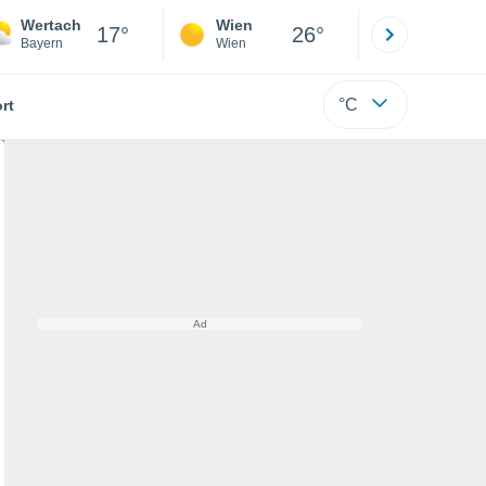
Wertach
Wien
Innsbruck
17°
26°
Bayern
Wien
Tirol
°C
rt