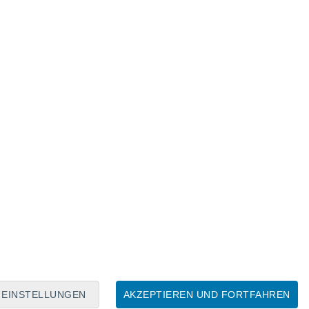
Mondkalender
Mo
Di
Mi
Do
Fr
Sa
So
6
7
8
9
10
11
12
13
14
15
16
17
18
19
EINSTELLUNGEN
AKZEPTIEREN UND FORTFAHREN