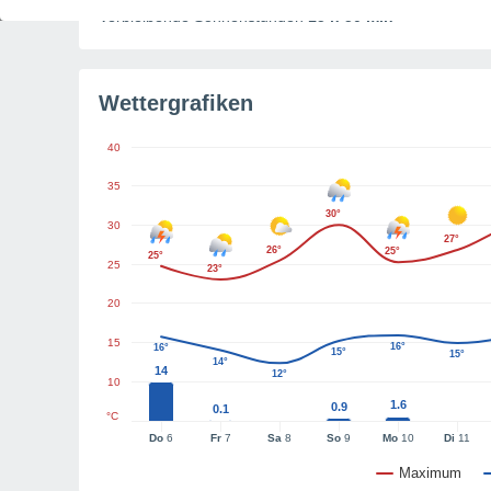
Verbleibende Sonnenstunden
15 h 50 min
Wettergrafiken
40
35
30°
30
27°
26°
25°
25°
25
23°
20
15
16°
16°
15°
15°
14°
14
12°
10
1.6
0.9
0.1
°C
Do
6
Fr
7
Sa
8
So
9
Mo
10
Di
11
Maximum