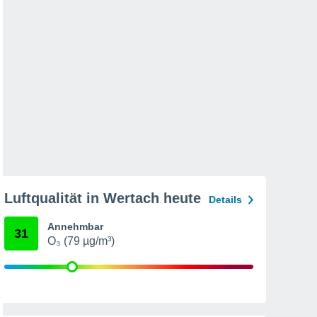
Luftqualität in Wertach heute
Details
Annehmbar
31
O₃ (79 µg/m³)