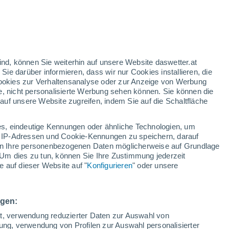
n
h
ind, können Sie weiterhin auf unsere Website daswetter.at
 Sie darüber informieren, dass wir nur Cookies installieren, die
 Cookies zur Verhaltensanalyse oder zur Anzeige von Werbung
e, nicht personalisierte Werbung sehen können. Sie können die
uf unsere Website zugreifen, indem Sie auf die Schaltfläche
ules
s, eindeutige Kennungen oder ähnliche Technologien, um
n
Regenradar
Satelliten
Wettermodelle
 IP-Adressen und Cookie-Kennungen zu speichern, darauf
iten Ihre personenbezogenen Daten möglicherweise auf Grundlage
Um dies zu tun, können Sie Ihre Zustimmung jederzeit
 auf dieser Website auf "
Konfigurieren
" oder unsere
Sonntag
Montag
Dienstag
Mittwoch
9. Aug
10. Aug
11. Aug
12. Aug
ngen:
ät, verwendung reduzierter Daten zur Auswahl von
bung, verwendung von Profilen zur Auswahl personalisierter
40%
80%