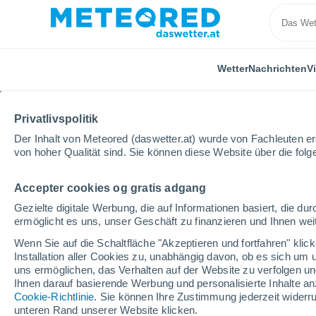
Wetter
Nachrichten
V
Privatlivspolitik
Der Inhalt von Meteored (daswetter.at) wurde von Fachleuten erst
von hoher Qualität sind. Sie können diese Website über die fol
Accepter cookies og gratis adgang
Home
Deutschland
Bayern
Wertach
Gezielte digitale Werbung, die auf Informationen basiert, die 
ermöglicht es uns, unser Geschäft zu finanzieren und Ihnen weit
Das Wetter für Wertach
Wenn Sie auf die Schaltfläche "Akzeptieren und fortfahren" kli
Installation aller Cookies zu, unabhängig davon, ob es sich um 
05:30
Donnerstag
uns ermöglichen, das Verhalten auf der Website zu verfolgen und
Ihnen darauf basierende Werbung und personalisierte Inhalte an
Cookie-Richtlinie
. Sie können Ihre Zustimmung jederzeit widerru
teilweise bewölkt
unteren Rand unserer Website klicken.