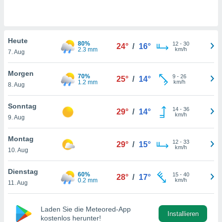
okies oder
 Partner
e es uns
n, das
Heute
uf der
80%
12
-
30
24°
/
16°
2.3 mm
km/h
 verfolgen
7. Aug
lysieren
Morgen
70%
9
-
26
25°
/
14°
s Profil zu
1.2 mm
km/h
8. Aug
um Ihnen
ierende
Sonntag
nd
14
-
36
29°
/
14°
km/h
erte Inhalte
9. Aug
. Weitere
nen finden
Montag
12
-
33
29°
/
15°
rer
km/h
10. Aug
tlinie
. Sie
e
Dienstag
 jederzeit
60%
15
-
40
28°
/
17°
0.2 mm
km/h
, indem Sie
11. Aug
altfläche
stellungen
Laden Sie die Meteored-App
n Rand
Installieren
kostenlos herunter!
bsite