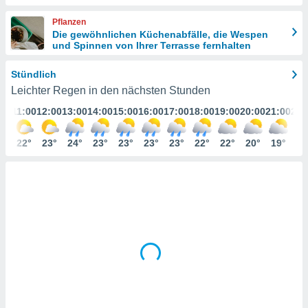
ie auf
en basiert,
Pflanzen
Cookies
Die gewöhnlichen Küchenabfälle, die Wespen
che
und Spinnen von Ihrer Terrasse fernhalten
en
 werden,
Stündlich
 es uns,
AKZEPTIEREN
Leichter Regen in den nächsten Stunden
häft zu
UND
n und Ihnen
:00
11:00
12:00
13:00
14:00
15:00
16:00
17:00
18:00
19:00
20:00
21:00
22:
FORTFAHREN
hochwertige
tenlos zur
0°
22°
23°
24°
23°
23°
23°
23°
22°
22°
20°
19°
18
u stellen.
EINSTELLUNGEN
uf die
he
en und
 klicken,
 auf die
greifen und
er
 aller
,
 davon, ob
 unsere