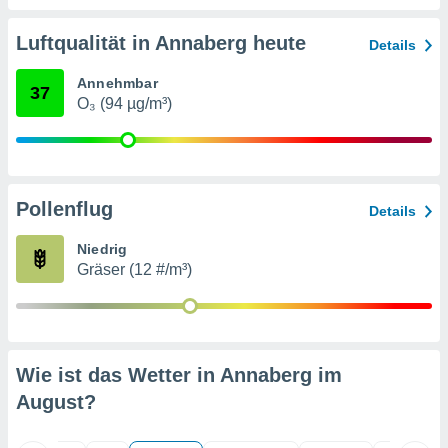
von
erte
Luftqualität in Annaberg heute
Details
verwendung
n zur
Annehmbar
37
O₃ (94 µg/m³)
erter
rstellung
n zur
ierung von
verwendung
Pollenflug
n zur
Details
erter
Niedrig
essung der
Gräser (12 #/m³)
ung,
er
ce von
analyse von
n durch
Wie ist das Wetter in Annaberg im
 oder
August
?
onen von
nen