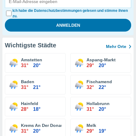
Ich habe die Datenschutzbestimmungen gelesen und stimme ihnen
zu.
Wichtigste Städte
Mehr Orte
Amstetten
Aspang-Markt
31°
20°
29°
20°
Baden
Fischamend
31°
21°
32°
22°
Hainfeld
Hollabrunn
28°
18°
31°
20°
Krems An Der Donau
Melk
31°
20°
29°
19°