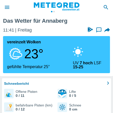
Das Wetter für Annaberg
politik
11:41
Freitag
...
von
at) wurde
vereinzelt Wolken
uten
23°
m
llen, dass
estellten
UV
7 hoch
LSF
nen von
gefühlte Temperatur 25°
15-25
tät sind.
 diese
er die
Optionen
Schneebericht
Offene Pisten
Lifte
0 / 11
0 / 5
 cookies
s adgang
befahrbare Pisten (km)
Schnee
0 / 12
0 cm
gitale