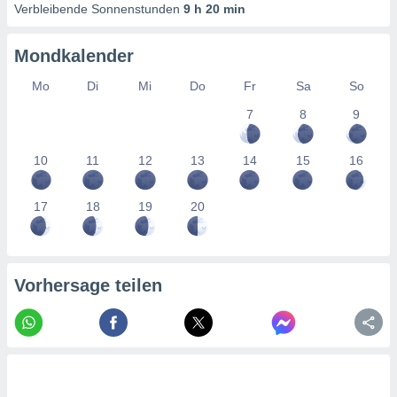
tner
Verbleibende Sonnenstunden
9 h 20 min
Mondkalender
Mo
Di
Mi
Do
Fr
Sa
So
7
8
9
10
11
12
13
14
15
16
17
18
19
20
Vorhersage teilen