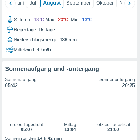
Mai
Juni
Juli
August
September
Oktober
Novembe
ntwicklung
serung der
Ø Temp.:
18°C
Max.:
23°C
Min:
13°C
g
 Daten zur
Regentage:
15
Tage
n Inhalten.
Niederschlagsmenge:
138 mm
ten und
Mittelwind:
8 km/h
ion durch
on
,
Sonnenaufgang und -untergang
erte
d Inhalte,
Sonnenaufgang
Sonnenuntergang
on
05:42
20:25
ung und der
ce von
nforschung
icklung
serung von
erstes Tageslicht
Mittag
letztes Tageslicht
.
05:07
13:04
21:00
sere 1199
Sonnenstunden
14 h 42 min