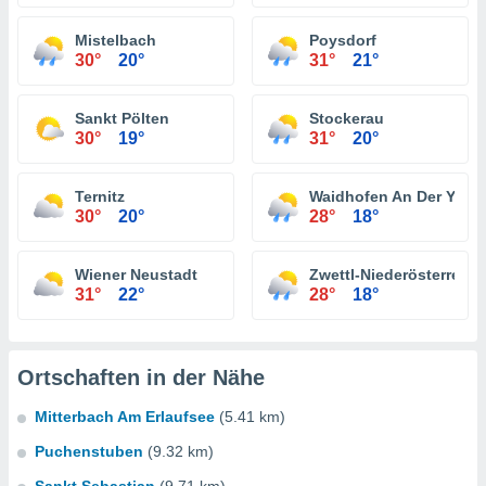
Mistelbach
Poysdorf
30°
20°
31°
21°
Sankt Pölten
Stockerau
30°
19°
31°
20°
Ternitz
Waidhofen An Der Ybbs
30°
20°
28°
18°
Wiener Neustadt
Zwettl-Niederösterreich
31°
22°
28°
18°
Ortschaften in der Nähe
Mitterbach Am Erlaufsee
(5.41 km)
Puchenstuben
(9.32 km)