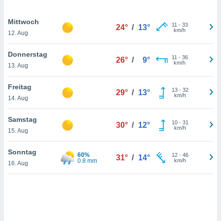
Mittwoch
11
-
33
IV,
24°
/
13°
km/h
12. Aug
kie-
Donnerstag
11
-
36
26°
/
9°
km/h
er
13. Aug
it der
Freitag
n von
13
-
32
29°
/
13°
km/h
cht
14. Aug
den sind,
 weiterhin
Samstag
10
-
31
30°
/
12°
 Website
km/h
15. Aug
t
 indem Sie
Sonntag
ieren. In
60%
12
-
46
31°
/
14°
0.8 mm
km/h
l werden
16. Aug
über
, dass wir
s
, die für die
auf der
twendig