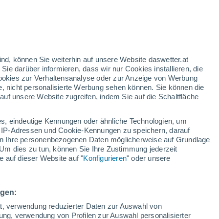
h
ind, können Sie weiterhin auf unsere Website daswetter.at
 Sie darüber informieren, dass wir nur Cookies installieren, die
 Cookies zur Verhaltensanalyse oder zur Anzeige von Werbung
e, nicht personalisierte Werbung sehen können. Sie können die
uf unsere Website zugreifen, indem Sie auf die Schaltfläche
ur
dt
s, eindeutige Kennungen oder ähnliche Technologien, um
n
Regenradar
Satelliten
Wettermodelle
 IP-Adressen und Cookie-Kennungen zu speichern, darauf
iten Ihre personenbezogenen Daten möglicherweise auf Grundlage
Um dies zu tun, können Sie Ihre Zustimmung jederzeit
 auf dieser Website auf "
Konfigurieren
" oder unsere
Montag
Dienstag
Mittwoch
Donnerstag
10. Aug
11. Aug
12. Aug
13. Aug
ngen:
ät, verwendung reduzierter Daten zur Auswahl von
bung, verwendung von Profilen zur Auswahl personalisierter