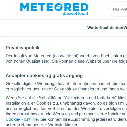
Wetter
Nachrichten
V
Privatlivspolitik
Der Inhalt von Meteored (daswetter.at) wurde von Fachleuten erst
von hoher Qualität sind. Sie können diese Website über die fol
Accepter cookies og gratis adgang
Home
Niederösterreich
Schwarzenbach An Der Pie
Gezielte digitale Werbung, die auf Informationen basiert, die 
ermöglicht es uns, unser Geschäft zu finanzieren und Ihnen weit
Das Wetter für Schwar
Wenn Sie auf die Schaltfläche "Akzeptieren und fortfahren" kli
Installation aller Cookies zu, unabhängig davon, ob es sich um 
12:37
Freitag
uns ermöglichen, das Verhalten auf der Website zu verfolgen und
Ihnen darauf basierende Werbung und personalisierte Inhalte an
Cookie-Richtlinie
. Sie können Ihre Zustimmung jederzeit widerru
vereinzelt Wolken
unteren Rand unserer Website klicken.