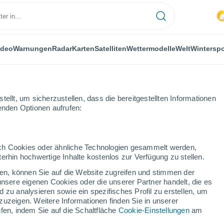
ideo
Warnungen
Radar
Karten
Satelliten
Wettermodelle
Welt
Winterspo
ellt, um sicherzustellen, dass die bereitgestellten Informationen
genden Optionen aufrufen:
lach
durch Cookies oder ähnliche Technologien gesammelt werden,
erhin hochwertige Inhalte kostenlos zur Verfügung zu stellen.
zenbach An Der Pielach
cken, können Sie auf die Website zugreifen und stimmen der
unsere eigenen Cookies oder die unserer Partner handelt, die es
...
 zu analysieren sowie ein spezifisches Profil zu erstellen, um
zuzeigen. Weitere Informationen finden Sie in unserer
Stündlich
fen, indem Sie auf die Schaltfläche
Cookie-Einstellungen
am
Leichter Regen in den nächsten
Stunden