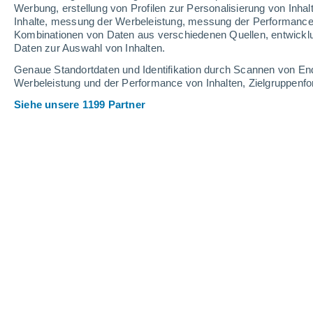
1.2 mm
Werbung, erstellung von Profilen zur Personalisierung von Inhal
Inhalte, messung der Werbeleistung, messung der Performance v
28°
/
17°
32°
/
17°
27°
/
18°
Kombinationen von Daten aus verschiedenen Quellen, entwickl
Daten zur Auswahl von Inhalten.
11
-
30
km/h
11
-
31
km/h
13
13
-
31
km/h
Genaue Standortdaten und Identifikation durch Scannen von En
Werbeleistung und der Performance von Inhalten, Zielgruppen
Siehe unsere 1199 Partner
Das Wetter für Schwarzenbach An Der
vereinzelt Wolk
26°
13:00
gefühlte T.
27°
leichter Regen
30%
26°
14:00
0.2 mm
gefühlte T.
27°
leichter Regen
30%
26°
15:00
0.2 mm
gefühlte T.
27°
leichter Regen
30%
26°
16:00
0.1 mm
gefühlte T.
27°