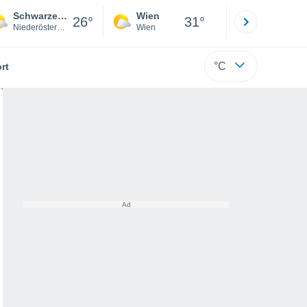
Schwarzenbach An Der Pielach
Wien
Innsbruck
26°
31°
Niederösterreich
Wien
Tirol
°C
rt