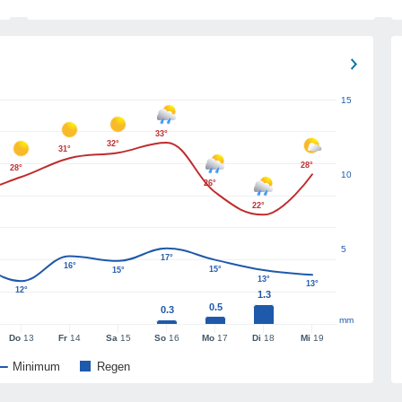
15
33°
32°
31°
28°
28°
10
26°
22°
5
17°
16°
15°
15°
13°
13°
12°
1.3
0.5
0.3
mm
Do
13
Fr
14
Sa
15
So
16
Mo
17
Di
18
Mi
19
Minimum
Regen