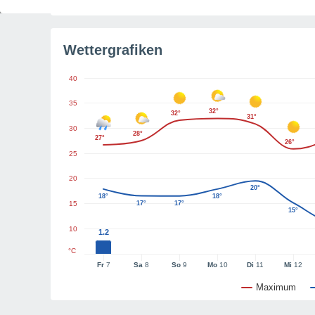
Wettergrafiken
40
35
32°
32°
31°
30
28°
27°
26°
25
20
20°
18°
18°
15
17°
17°
15°
10
1.2
°C
Fr
7
Sa
8
So
9
Mo
10
Di
11
Mi
12
Maximum