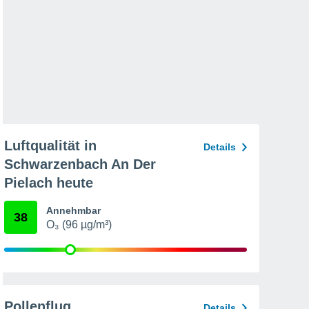
Luftqualität in
Details
Schwarzenbach An Der
Pielach heute
Annehmbar
38
O₃ (96 µg/m³)
Pollenflug
Details