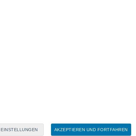
Mondkalender
Mo
Di
Mi
Do
Fr
Sa
So
7
8
9
10
11
12
13
14
15
16
17
18
19
20
EINSTELLUNGEN
AKZEPTIEREN UND FORTFAHREN