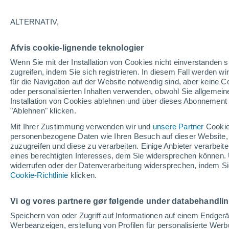
26°
ALTERNATIV,
UV
7 hoc
Afvis cookie-lignende teknologier
gefühlte Temperatur 27°
LSF
15-25
Wenn Sie mit der Installation von Cookies nicht einverstanden s
zugreifen, indem Sie sich registrieren. In diesem Fall werden wir
für die Navigation auf der Website notwendig sind, aber keine
oder personalisierten Inhalten verwenden, obwohl Sie allgemein
Astronomie
Installation von Cookies ablehnen und über dieses Abonnement a
Alarm im Weltraum: Der private Satellit, der z
Rettung des Swift-Teleskops der NASA entsan
"Ablehnen" klicken.
wurde
Mit Ihrer Zustimmung verwenden wir und
unsere Partner
Cookie
Wetter 1 - 7 Tage
Aktuell
Vorhersagekarte für Rege
personenbezogene Daten wie Ihren Besuch auf dieser Website,
zuzugreifen und diese zu verarbeiten. Einige Anbieter verarbe
eines berechtigten Interesses, dem Sie widersprechen können. 
widerrufen oder der Datenverarbeitung widersprechen, indem Sie
Morgen
Sonntag
Cookie-Richtlinie
Heute
klicken.
8. Aug
9. Aug
7. Aug
Vi og vores partnere gør følgende under databehandli
Speichern von oder Zugriff auf Informationen auf einem Endger
Werbeanzeigen, erstellung von Profilen für personalisierte Wer
80%