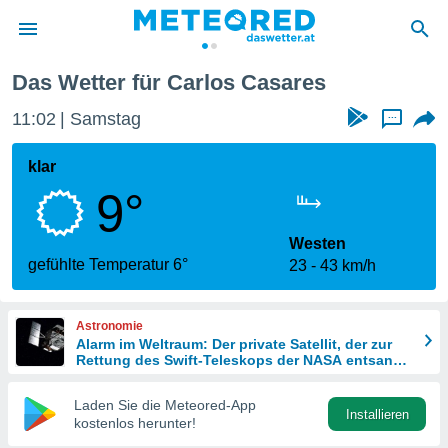
Das Wetter für Carlos Casares
politik
11:02
Samstag
...
von
at) wurde
klar
uten
9°
m
llen, dass
estellten
Westen
nen von
gefühlte Temperatur 6°
23
43 km/h
tät sind.
 diese
er die
Astronomie
Optionen
Alarm im Weltraum: Der private Satellit, der zur
Rettung des Swift-Teleskops der NASA entsandt
wurde
 cookies
Laden Sie die Meteored-App
s adgang
Installieren
kostenlos herunter!
gitale