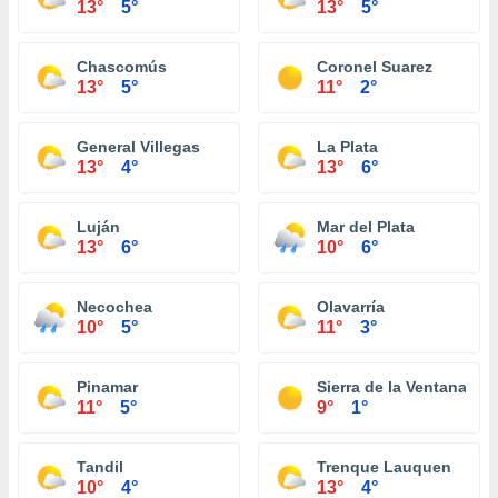
13°
5°
13°
5°
Chascomús
Coronel Suarez
13°
5°
11°
2°
General Villegas
La Plata
13°
4°
13°
6°
Luján
Mar del Plata
13°
6°
10°
6°
Necochea
Olavarría
10°
5°
11°
3°
Pinamar
Sierra de la Ventana
11°
5°
9°
1°
Tandil
Trenque Lauquen
10°
4°
13°
4°