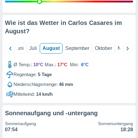
von
erte
verwendung
Wie ist das Wetter in Carlos Casares im
n zur
August
?
erter
rstellung
n zur
Mai
Juni
Juli
August
September
Oktober
Novembe
ierung von
verwendung
Ø Temp.:
10°C
Max.:
17°C
Min:
6°C
n zur
Regentage:
5
Tage
erter
essung der
Niederschlagsmenge:
46 mm
ung,
Mittelwind:
14 km/h
er
ce von
analyse von
n durch
Sonnenaufgang und -untergang
 oder
onen von
Sonnenaufgang
Sonnenuntergang
07:54
18:28
nen