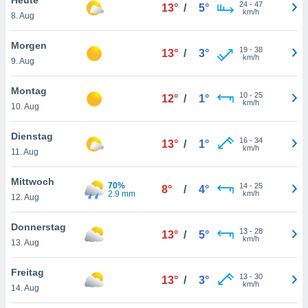
okies oder
24
-
47
13°
/
5°
km/h
8. Aug
 Partner
e es uns
n, das
Morgen
19
-
38
13°
/
3°
uf der
km/h
9. Aug
 verfolgen
lysieren
Montag
10
-
25
12°
/
1°
km/h
10. Aug
s Profil zu
um Ihnen
ierende
Dienstag
16
-
34
13°
/
1°
nd
km/h
11. Aug
erte Inhalte
. Weitere
Mittwoch
70%
14
-
25
nen finden
8°
/
4°
2.9 mm
km/h
12. Aug
rer
tlinie
. Sie
Donnerstag
e
13
-
28
13°
/
5°
km/h
 jederzeit
13. Aug
, indem Sie
altfläche
Freitag
13
-
30
stellungen
13°
/
3°
km/h
14. Aug
n Rand
bsite