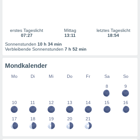
ntwicklung
serung der
g
 Daten zur
erstes Tageslicht
Mittag
letztes Tageslicht
n Inhalten.
07:27
13:11
18:54
Sonnenstunden
10 h 34 min
ten und
Verbleibende Sonnenstunden
7 h 52 min
ion durch
on
Mondkalender
,
erte
Mo
Di
Mi
Do
Fr
Sa
So
d Inhalte,
on
8
9
ung und der
ce von
10
11
12
13
14
15
16
nforschung
icklung
17
18
19
20
21
serung von
.
sere 1199